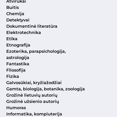
Atvirukai
Buitis
Chemija
Detektyvai
Dokumentinė literatūra
Elektrotechnika
Etika
Etnografija
Ezoterika, parapsichologija,
astrologija
Fantastika
Filosofija
Fizika
Galvosūkiai, kryžiažodžiai
Gamta, biologija, botanika, zoologija
Grožinė lietuvių autorių
Grožinė užsienio autorių
Humoras
Informatika, kompiuterija