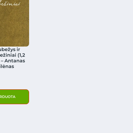
bežys ir
žiniai (1,2
 – Antanas
ilėnas
RDUOTA