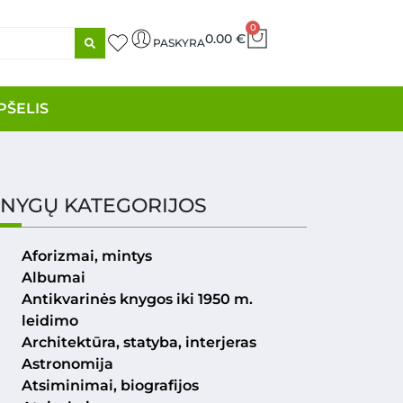
0
0.00
€
PASKYRA
PŠELIS
NYGŲ KATEGORIJOS
Aforizmai, mintys
Albumai
Antikvarinės knygos iki 1950 m.
leidimo
Architektūra, statyba, interjeras
Astronomija
Atsiminimai, biografijos