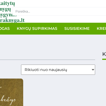
aitytų
nygų
nygynas
raknyga.lt
OGAS
KNYGŲ SUPIRKIMAS
SUSISIEKIME
KRE
K