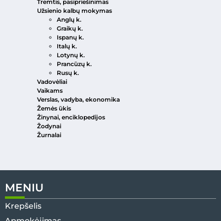
Tremtis, pasipriešinimas
Užsienio kalbų mokymas
Anglų k.
Graikų k.
Ispanų k.
Italų k.
Lotynų k.
Prancūzų k.
Rusų k.
Vadovėliai
Vaikams
Verslas, vadyba, ekonomika
Žemės ūkis
Žinynai, enciklopedijos
Žodynai
Žurnalai
MENIU
Krepšelis
Apmokėjimas