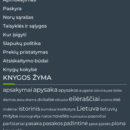
Paskyra
Norų sąrašas
Taisyklės ir sąlygos
Kur įsigyti
Slapukų politika
Prekių pristatymas
Atsiskaitymo būdai
Knygų kokybė
KNYGOS ŽYMA
apysaka
apsakymai
apysakos
augalai
bitininkystė
bitės
eilėraščiai
esė
dainos
dvikalbė
drama
dieta
eiliuota
erotinis
Lietuva
istorinis
lietuvių
indėnai
komiksai
kraštotyra
mityba
novelės
natos
papročiai
monografija
nuotraukos
pažintinė
pasaka
pasakos
plona
partizanai
pjesės
pjesė