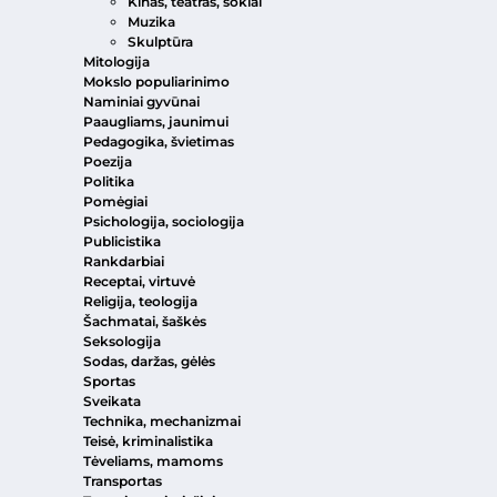
Kinas, teatras, šokiai
Muzika
Skulptūra
Mitologija
Mokslo populiarinimo
Naminiai gyvūnai
Paaugliams, jaunimui
Pedagogika, švietimas
Poezija
Politika
Pomėgiai
Psichologija, sociologija
Publicistika
Rankdarbiai
Receptai, virtuvė
Religija, teologija
Šachmatai, šaškės
Seksologija
Sodas, daržas, gėlės
Sportas
Sveikata
Technika, mechanizmai
Teisė, kriminalistika
Tėveliams, mamoms
Transportas