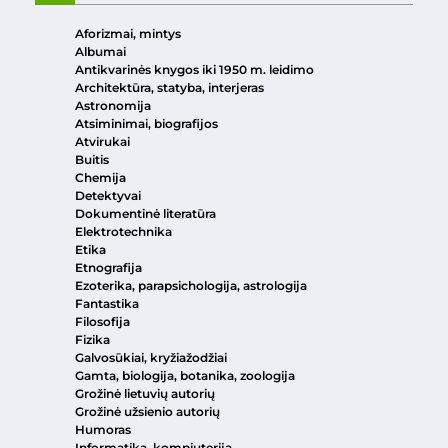
Aforizmai, mintys
Albumai
Antikvarinės knygos iki 1950 m. leidimo
Architektūra, statyba, interjeras
Astronomija
Atsiminimai, biografijos
Atvirukai
Buitis
Chemija
Detektyvai
Dokumentinė literatūra
Elektrotechnika
Etika
Etnografija
Ezoterika, parapsichologija, astrologija
Fantastika
Filosofija
Fizika
Galvosūkiai, kryžiažodžiai
Gamta, biologija, botanika, zoologija
Grožinė lietuvių autorių
Grožinė užsienio autorių
Humoras
Informatika, kompiuterija