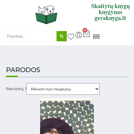
Skaitytų knygų
knygynas
geraknyga.lt
0
KNYGŲ SUPIRKIMAS
PARODOS
Rezultatų: 1