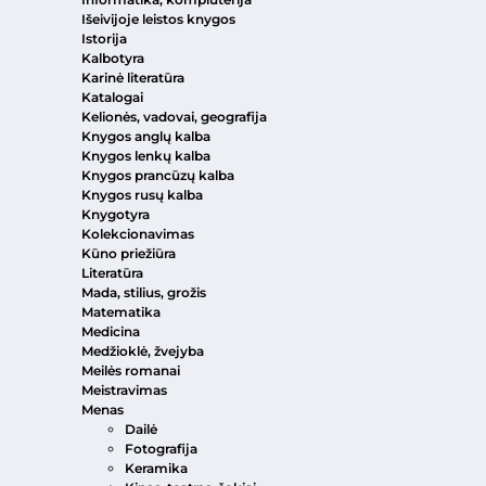
Išeivijoje leistos knygos
Istorija
Kalbotyra
Karinė literatūra
Katalogai
Kelionės, vadovai, geografija
Knygos anglų kalba
Knygos lenkų kalba
Knygos prancūzų kalba
Knygos rusų kalba
Knygotyra
Kolekcionavimas
Kūno priežiūra
Literatūra
Mada, stilius, grožis
Matematika
Medicina
Medžioklė, žvejyba
Meilės romanai
Meistravimas
Menas
Dailė
Fotografija
Keramika