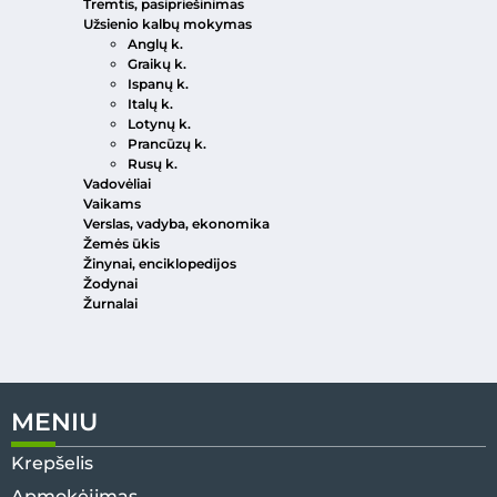
Tremtis, pasipriešinimas
Užsienio kalbų mokymas
Anglų k.
Graikų k.
Ispanų k.
Italų k.
Lotynų k.
Prancūzų k.
Rusų k.
Vadovėliai
Vaikams
Verslas, vadyba, ekonomika
Žemės ūkis
Žinynai, enciklopedijos
Žodynai
Žurnalai
MENIU
Krepšelis
Apmokėjimas