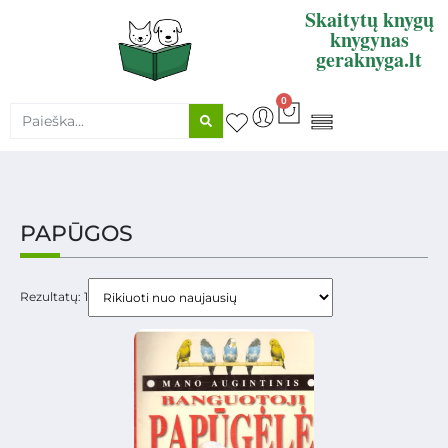
Skaitytų knygų
knygynas
geraknyga.lt
0
KNYGŲ SUPIRKIMAS
PAPŪGOS
Rezultatų: 1