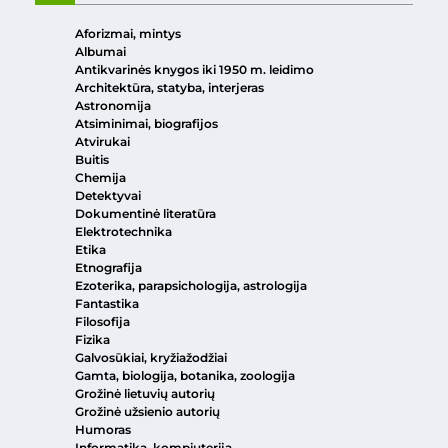
Aforizmai, mintys
Albumai
Antikvarinės knygos iki 1950 m. leidimo
Architektūra, statyba, interjeras
Astronomija
Atsiminimai, biografijos
Atvirukai
Buitis
Chemija
Detektyvai
Dokumentinė literatūra
Elektrotechnika
Etika
Etnografija
Ezoterika, parapsichologija, astrologija
Fantastika
Filosofija
Fizika
Galvosūkiai, kryžiažodžiai
Gamta, biologija, botanika, zoologija
Grožinė lietuvių autorių
Grožinė užsienio autorių
Humoras
Informatika, kompiuterija