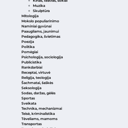
Kinas, teatras, šokiai
Muzika
Skulptūra
Mitologija
Mokslo populiarinimo
Naminiai gyvūnai
Paaugliams, jaunimui
Pedagogika, švietimas
Poezija
Politika
Pomėgiai
Psichologija, sociologija
Publicistika
Rankdarbiai
Receptai, virtuvė
Religija, teologija
Šachmatai, šaškės
Seksologija
Sodas, daržas, gėlės
Sportas
Sveikata
Technika, mechanizmai
Teisė, kriminalistika
Tėveliams, mamoms
Transportas