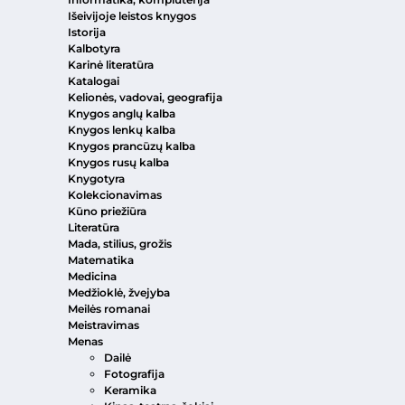
Išeivijoje leistos knygos
Istorija
Kalbotyra
Karinė literatūra
Katalogai
Kelionės, vadovai, geografija
Knygos anglų kalba
Knygos lenkų kalba
Knygos prancūzų kalba
Knygos rusų kalba
Knygotyra
Kolekcionavimas
Kūno priežiūra
Literatūra
Mada, stilius, grožis
Matematika
Medicina
Medžioklė, žvejyba
Meilės romanai
Meistravimas
Menas
Dailė
Fotografija
Keramika