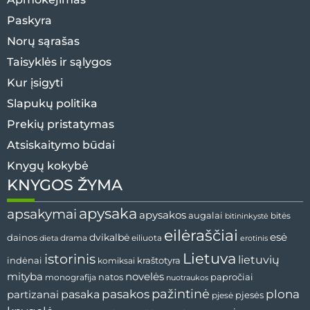
Paskyra
Norų sąrašas
Taisyklės ir sąlygos
Kur įsigyti
Slapukų politika
Prekių pristatymas
Atsiskaitymo būdai
Knygų kokybė
KNYGOS ŽYMA
apysaka
apsakymai
apysakos
augalai
bitininkystė
bitės
eilėraščiai
esė
dainos
dvikalbė
drama
dieta
eiliuota
erotinis
Lietuva
istorinis
lietuvių
indėnai
komiksai
kraštotyra
mityba
novelės
natos
papročiai
monografija
nuotraukos
pažintinė
pasaka
pasakos
plona
partizanai
pjesės
pjesė