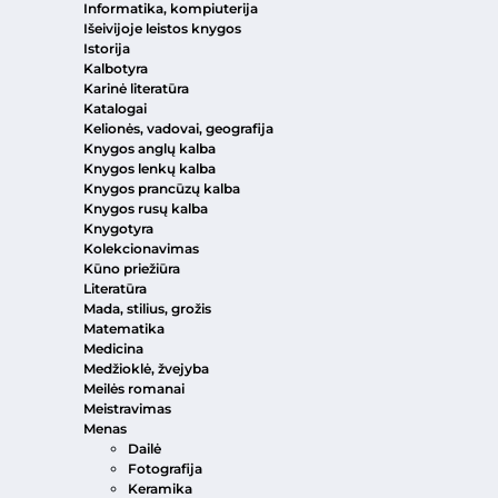
Informatika, kompiuterija
Išeivijoje leistos knygos
Istorija
Kalbotyra
Karinė literatūra
Katalogai
Kelionės, vadovai, geografija
Knygos anglų kalba
Knygos lenkų kalba
Knygos prancūzų kalba
Knygos rusų kalba
Knygotyra
Kolekcionavimas
Kūno priežiūra
Literatūra
Mada, stilius, grožis
Matematika
Medicina
Medžioklė, žvejyba
Meilės romanai
Meistravimas
Menas
Dailė
Fotografija
Keramika