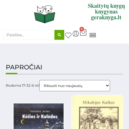
Skaitytų knygų
knygynas
geraknyga.lt
0
KNYGŲ SUPIRKIMAS
PAPROČIAI
Rodoma 17–32 iš 40