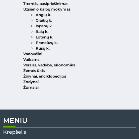
Tremtis, pasipriešinimas
Užsienio kalbų mokymas
Anglų k.
Graikų k.
Ispanų k.
Italų k.
Lotynų k.
Prancūzų k.
Rusų k.
Vadovėliai
Vaikams
Verslas, vadyba, ekonomika
Žemės ūkis
Žinynai, enciklopedijos
Žodynai
Žurnalai
MENIU
Krepšelis