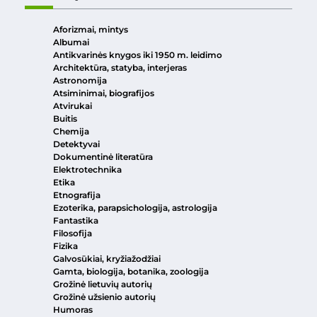
Aforizmai, mintys
Albumai
Antikvarinės knygos iki 1950 m. leidimo
Architektūra, statyba, interjeras
Astronomija
Atsiminimai, biografijos
Atvirukai
Buitis
Chemija
Detektyvai
Dokumentinė literatūra
Elektrotechnika
Etika
Etnografija
Ezoterika, parapsichologija, astrologija
Fantastika
Filosofija
Fizika
Galvosūkiai, kryžiažodžiai
Gamta, biologija, botanika, zoologija
Grožinė lietuvių autorių
Grožinė užsienio autorių
Humoras