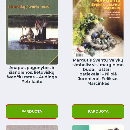
Margutis Šventų Velykų
simbolis: visi marginimo
Anapus pagonybės ir
būdai, raštai ir
šiandienos: lietuviškų
patiekalai – Nijolė
švenčių ratas – Audinga
Jurėnienė, Feliksas
Petrikaitė
Marcinkas
PARDUOTA
PARDUOTA