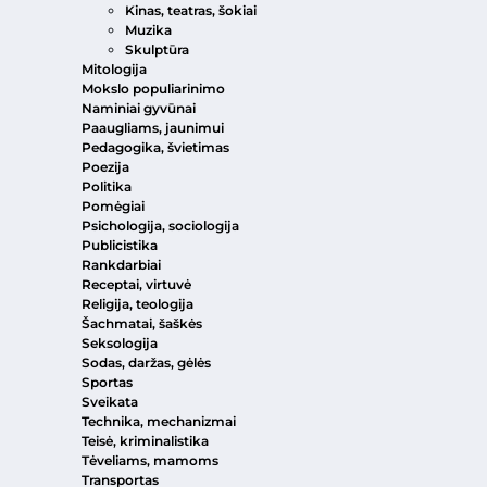
Kinas, teatras, šokiai
Muzika
Skulptūra
Mitologija
Mokslo populiarinimo
Naminiai gyvūnai
Paaugliams, jaunimui
Pedagogika, švietimas
Poezija
Politika
Pomėgiai
Psichologija, sociologija
Publicistika
Rankdarbiai
Receptai, virtuvė
Religija, teologija
Šachmatai, šaškės
Seksologija
Sodas, daržas, gėlės
Sportas
Sveikata
Technika, mechanizmai
Teisė, kriminalistika
Tėveliams, mamoms
Transportas