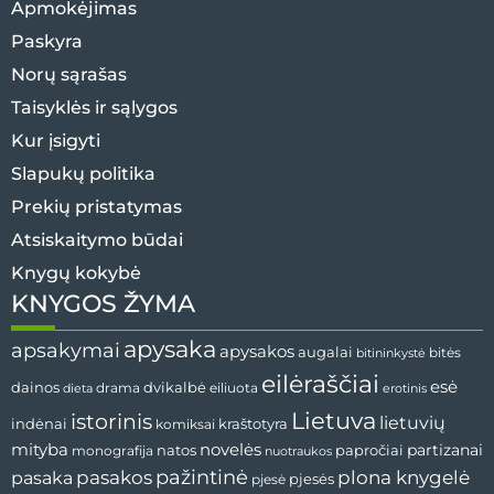
Apmokėjimas
Paskyra
Norų sąrašas
Taisyklės ir sąlygos
Kur įsigyti
Slapukų politika
Prekių pristatymas
Atsiskaitymo būdai
Knygų kokybė
KNYGOS ŽYMA
apysaka
apsakymai
apysakos
augalai
bitės
bitininkystė
eilėraščiai
esė
dvikalbė
dainos
drama
dieta
eiliuota
erotinis
Lietuva
istorinis
lietuvių
indėnai
komiksai
kraštotyra
mityba
novelės
partizanai
natos
papročiai
monografija
nuotraukos
pažintinė
pasaka
pasakos
plona knygelė
pjesės
pjesė