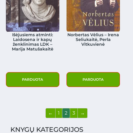
Išėjusiems atminti:
Norbertas Vėlius – Irena
Laidosena ir kapų
Seliukaitė, Perla
ženklinimas LDK –
Vitkuvienė
Marija Matušakaitė
PARDUOTA
PARDUOTA
←
1
2
3
→
KNYGŲ KATEGORIJOS