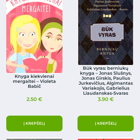
Būk vyras: berniukų
knyga – Jonas Slušnys,
Knyga kiekvienai
Jonas Girskis, Paulius
mergaitei – Violeta
Jurkevičius, Algimantas
Babič
Variakojis, Gabrielius
Liaudanskas-Svaras
2.50
€
3.90
€
Į KREPŠELĮ
Į KREPŠELĮ