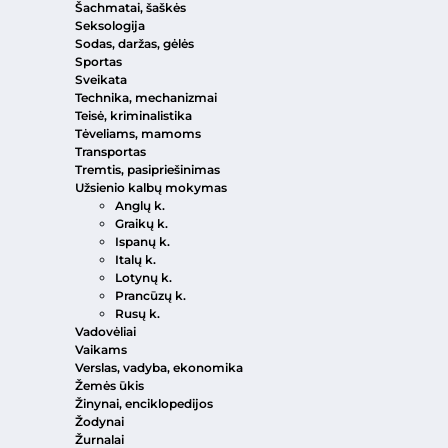
Šachmatai, šaškės
Seksologija
Sodas, daržas, gėlės
Sportas
Sveikata
Technika, mechanizmai
Teisė, kriminalistika
Tėveliams, mamoms
Transportas
Tremtis, pasipriešinimas
Užsienio kalbų mokymas
Anglų k.
Graikų k.
Ispanų k.
Italų k.
Lotynų k.
Prancūzų k.
Rusų k.
Vadovėliai
Vaikams
Verslas, vadyba, ekonomika
Žemės ūkis
Žinynai, enciklopedijos
Žodynai
Žurnalai