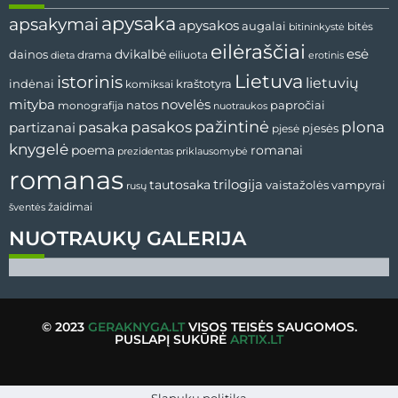
apysaka
apsakymai
apysakos
augalai
bitininkystė
bitės
eilėraščiai
esė
dainos
dvikalbė
drama
dieta
eiliuota
erotinis
Lietuva
istorinis
lietuvių
indėnai
komiksai
kraštotyra
mityba
novelės
natos
papročiai
monografija
nuotraukos
pažintinė
pasaka
pasakos
plona
partizanai
pjesės
pjesė
knygelė
poema
romanai
prezidentas
priklausomybė
romanas
tautosaka
trilogija
vaistažolės
vampyrai
rusų
žaidimai
šventės
NUOTRAUKŲ GALERIJA
© 2023
GERAKNYGA.LT
VISOS TEISĖS SAUGOMOS.
PUSLAPĮ SUKŪRĖ
ARTIX.LT
Slapukų politika