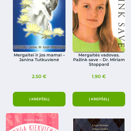
Mergaitei ir jos mamai –
Mergaitės vadovas.
Janina Tutkuvienė
Pažink save – Dr. Miriam
Stoppard
2.50
€
1.90
€
Į KREPŠELĮ
Į KREPŠELĮ