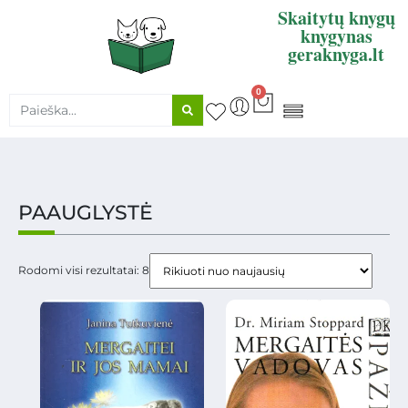
Skaitytų knygų
knygynas
geraknyga.lt
0
KNYGŲ SUPIRKIMAS
PAAUGLYSTĖ
Rodomi visi rezultatai: 8