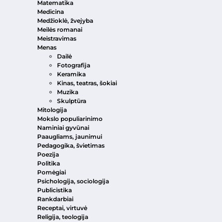
Matematika
Medicina
Medžioklė, žvejyba
Meilės romanai
Meistravimas
Menas
Dailė
Fotografija
Keramika
Kinas, teatras, šokiai
Muzika
Skulptūra
Mitologija
Mokslo populiarinimo
Naminiai gyvūnai
Paaugliams, jaunimui
Pedagogika, švietimas
Poezija
Politika
Pomėgiai
Psichologija, sociologija
Publicistika
Rankdarbiai
Receptai, virtuvė
Religija, teologija