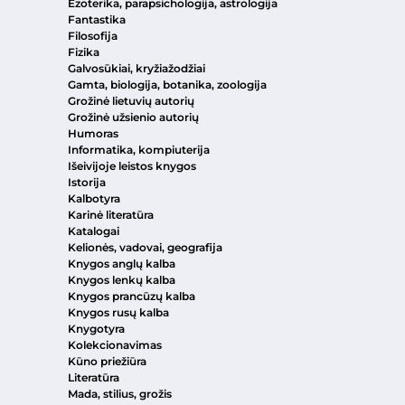
Ezoterika, parapsichologija, astrologija
Fantastika
Filosofija
Fizika
Galvosūkiai, kryžiažodžiai
Gamta, biologija, botanika, zoologija
Grožinė lietuvių autorių
Grožinė užsienio autorių
Humoras
Informatika, kompiuterija
Išeivijoje leistos knygos
Istorija
Kalbotyra
Karinė literatūra
Katalogai
Kelionės, vadovai, geografija
Knygos anglų kalba
Knygos lenkų kalba
Knygos prancūzų kalba
Knygos rusų kalba
Knygotyra
Kolekcionavimas
Kūno priežiūra
Literatūra
Mada, stilius, grožis