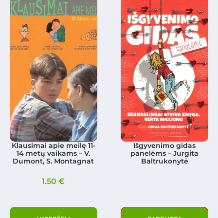
Klausimai apie meilę 11-
Išgyvenimo gidas
14 metų vaikams – V.
panelėms – Jurgita
Dumont, S. Montagnat
Baltrukonytė
1.50
€