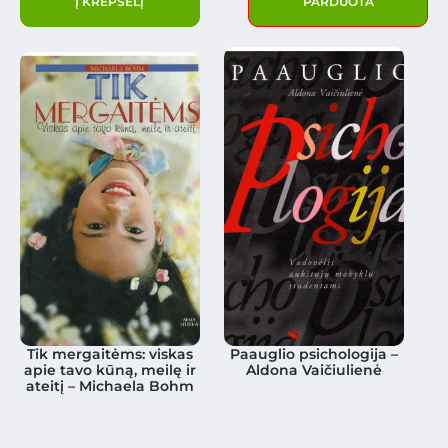
Į KREPŠELĮ
PARDUOTA
Tik mergaitėms: viskas
Paauglio psichologija –
apie tavo kūną, meilę ir
Aldona Vaičiulienė
ateitį – Michaela Bohm