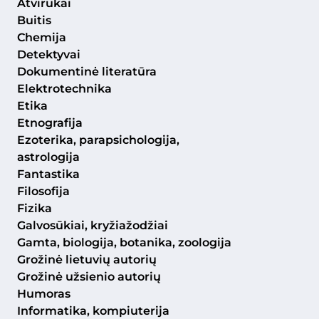
Atvirukai
Buitis
Chemija
Detektyvai
Dokumentinė literatūra
Elektrotechnika
Etika
Etnografija
Ezoterika, parapsichologija,
astrologija
Fantastika
Filosofija
Fizika
Galvosūkiai, kryžiažodžiai
Gamta, biologija, botanika, zoologija
Grožinė lietuvių autorių
Grožinė užsienio autorių
Humoras
Informatika, kompiuterija