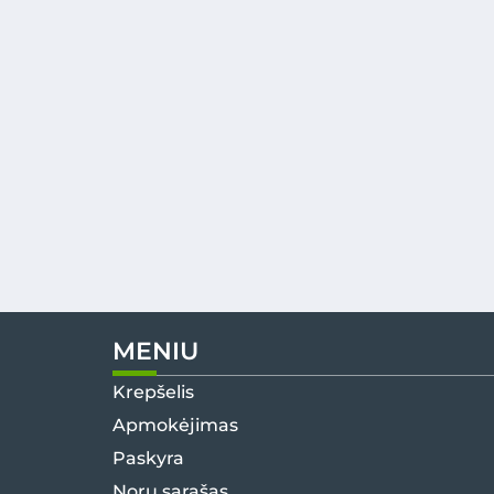
MENIU
Krepšelis
Apmokėjimas
Paskyra
Norų sąrašas