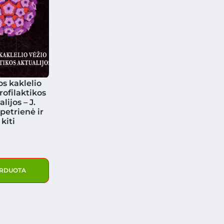
s kaklelio
rofilaktikos
lijos – J.
petrienė ir
kiti
RDUOTA