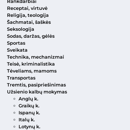
Rankdarbiai
Receptai, virtuvė
Religija, teologija
Šachmatai, šaškės
Seksologija
Sodas, daržas, gėlės
Sportas
Sveikata
Technika, mechanizmai
Teisė, kriminalistika
Tėveliams, mamoms
Transportas
Tremtis, pasipriešinimas
Užsienio kalbų mokymas
Anglų k.
Graikų k.
Ispanų k.
Italų k.
Lotynų k.