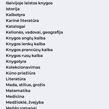
Išeivijoje leistos knygos
Istorija
Kalbotyra
Karinė literatūra
Katalogai
Kelionės, vadovai, geografija
Knygos anglų kalba
Knygos lenkų kalba
Knygos prancūzų kalba
Knygos rusų kalba
Knygotyra
Kolekcionavimas
Kūno priežiūra
Literatūra
Mada, stilius, grožis
Matematika
Medicina
Medžioklė, žvejyba
Meilės romanai