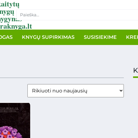
aitytų
nygų
nygynas
raknyga.lt
OGAS
KNYGŲ SUPIRKIMAS
SUSISIEKIME
KRE
K