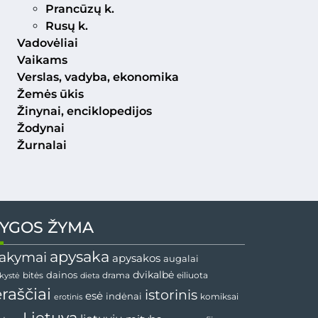
Prancūzų k.
Rusų k.
Vadovėliai
Vaikams
Verslas, vadyba, ekonomika
Žemės ūkis
Žinynai, enciklopedijos
Žodynai
Žurnalai
YGOS ŽYMA
apysaka
akymai
apysakos
augalai
dainos
dvikalbė
drama
nkystė
bitės
dieta
eiliuota
ėraščiai
istorinis
esė
indėnai
komiksai
erotinis
Lietuva