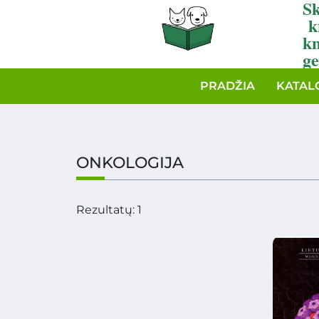
Sk
k
k
ge
PRADŽIA
KATAL
ONKOLOGIJA
Rezultatų: 1