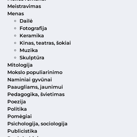
Meistravimas
Menas
Dailė
Fotografija
Keramika
Kinas, teatras, šokiai
Muzika
Skulptūra
Mitologija
Mokslo populiarinimo
Naminiai gyvūnai
Paaugliams, jaunimui
Pedagogika, švietimas
Poezija
Politika
Pomėgiai
Psichologija, sociologija
Publicistika