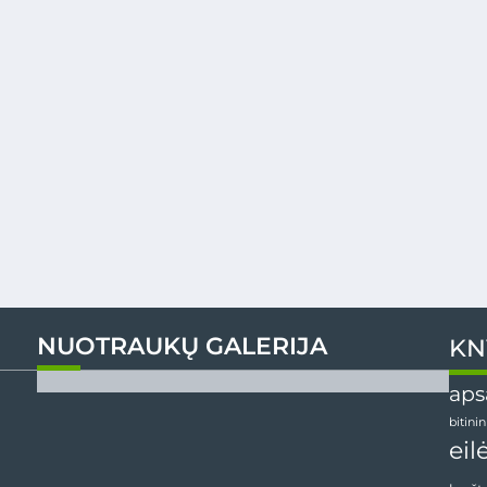
NUOTRAUKŲ GALERIJA
KN
aps
bitini
eil