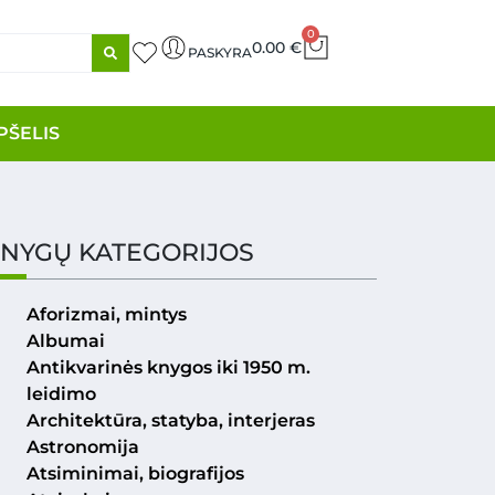
0
0.00
€
PASKYRA
PŠELIS
NYGŲ KATEGORIJOS
Aforizmai, mintys
Albumai
Antikvarinės knygos iki 1950 m.
leidimo
Architektūra, statyba, interjeras
Astronomija
Atsiminimai, biografijos