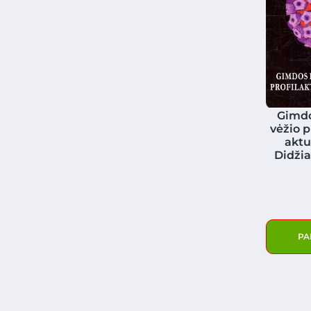
Gimdo
vėžio p
aktua
Didžia
PA