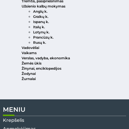
Tremtis, pasipriešinimas
Užsienio kalbų mokymas
Anglų k.
Graikų k.
Ispanų k.
Italų k.
Lotynų k.
Prancūzų k.
Rusų k.
Vadovėliai
Vaikams
Verslas, vadyba, ekonomika
Žemės ūkis
Žinynai, enciklopedijos
Žodynai
Žurnalai
MENIU
Krepšelis
Apmokėjimas