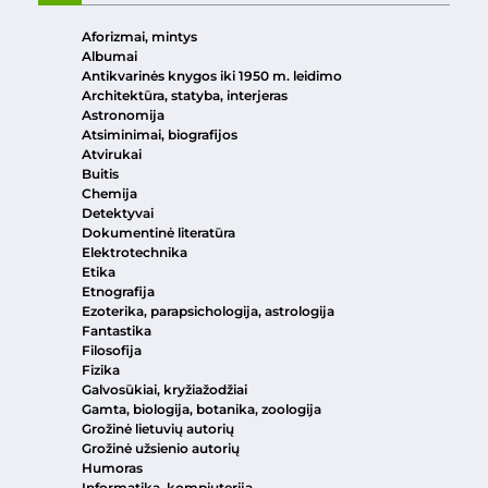
Aforizmai, mintys
Albumai
Antikvarinės knygos iki 1950 m. leidimo
Architektūra, statyba, interjeras
Astronomija
Atsiminimai, biografijos
Atvirukai
Buitis
Chemija
Detektyvai
Dokumentinė literatūra
Elektrotechnika
Etika
Etnografija
Ezoterika, parapsichologija, astrologija
Fantastika
Filosofija
Fizika
Galvosūkiai, kryžiažodžiai
Gamta, biologija, botanika, zoologija
Grožinė lietuvių autorių
Grožinė užsienio autorių
Humoras
Informatika, kompiuterija