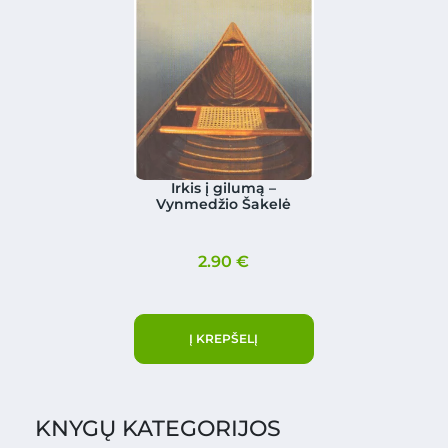
Irkis į gilumą –
Vynmedžio Šakelė
2.90
€
Į KREPŠELĮ
KNYGŲ KATEGORIJOS