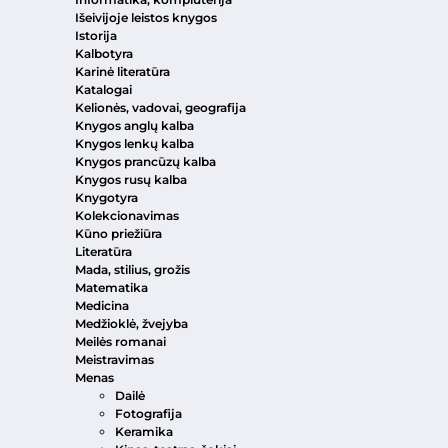
Išeivijoje leistos knygos
Istorija
Kalbotyra
Karinė literatūra
Katalogai
Kelionės, vadovai, geografija
Knygos anglų kalba
Knygos lenkų kalba
Knygos prancūzų kalba
Knygos rusų kalba
Knygotyra
Kolekcionavimas
Kūno priežiūra
Literatūra
Mada, stilius, grožis
Matematika
Medicina
Medžioklė, žvejyba
Meilės romanai
Meistravimas
Menas
Dailė
Fotografija
Keramika