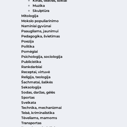
Kinas, teatras, šokiai
Muzika
Skulptūra
Mitologija
Mokslo populiarinimo
Naminiai gyvūnai
Paaugliams, jaunimui
Pedagogika, švietimas
Poezija
Politika
Pomėgiai
Psichologija, sociologija
Publicistika
Rankdarbiai
Receptai, virtuvė
Religija, teologija
Šachmatai, šaškės
Seksologija
Sodas, daržas, gėlės
Sportas
Sveikata
Technika, mechanizmai
Teisė, kriminalistika
Tėveliams, mamoms
Transportas