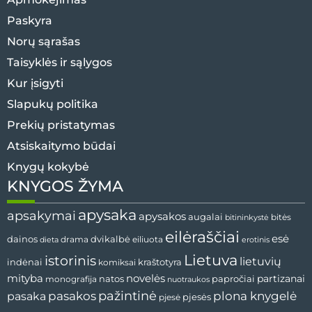
Paskyra
Norų sąrašas
Taisyklės ir sąlygos
Kur įsigyti
Slapukų politika
Prekių pristatymas
Atsiskaitymo būdai
Knygų kokybė
KNYGOS ŽYMA
apysaka
apsakymai
apysakos
augalai
bitės
bitininkystė
eilėraščiai
esė
dvikalbė
dainos
drama
dieta
eiliuota
erotinis
Lietuva
istorinis
lietuvių
indėnai
komiksai
kraštotyra
mityba
novelės
partizanai
natos
papročiai
monografija
nuotraukos
pažintinė
pasaka
pasakos
plona knygelė
pjesės
pjesė