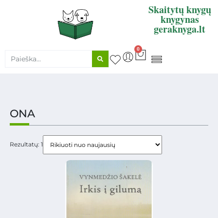
Skaitytų knygų
knygynas
geraknyga.lt
0
KNYGŲ SUPIRKIMAS
ONA
Rezultatų: 1