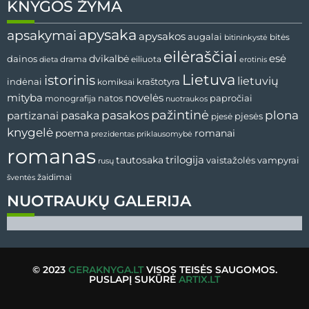
KNYGOS ŽYMA
apysaka
apsakymai
apysakos
augalai
bitininkystė
bitės
eilėraščiai
esė
dainos
dvikalbė
drama
dieta
eiliuota
erotinis
Lietuva
istorinis
lietuvių
indėnai
komiksai
kraštotyra
mityba
novelės
natos
papročiai
monografija
nuotraukos
pažintinė
pasaka
pasakos
plona
partizanai
pjesės
pjesė
knygelė
poema
romanai
prezidentas
priklausomybė
romanas
tautosaka
trilogija
vaistažolės
vampyrai
rusų
žaidimai
šventės
NUOTRAUKŲ GALERIJA
© 2023
GERAKNYGA.LT
VISOS TEISĖS SAUGOMOS.
PUSLAPĮ SUKŪRĖ
ARTIX.LT