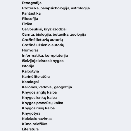
Etnografija
Ezoterika, parapsichologija, astrologija
Fantastika
Filosofija
Fizika
Galvosūkiai, kryžiažodžiai
Gamta, biologija, botanika, zoologija
Grožinė lietuvių autorių
Grožinė užsienio autorių
Humoras
Informatika, kompiuterija
Išeivijoje leistos knygos
Istorija
Kalbotyra
Karinė literatūra
Katalogai
Kelionės, vadovai, geografija
Knygos anglų kalba
Knygos lenkų kalba
Knygos prancūzų kalba
Knygos rusų kalba
Knygotyra
Kolekcionavimas
Kūno priežiūra
Literatūra