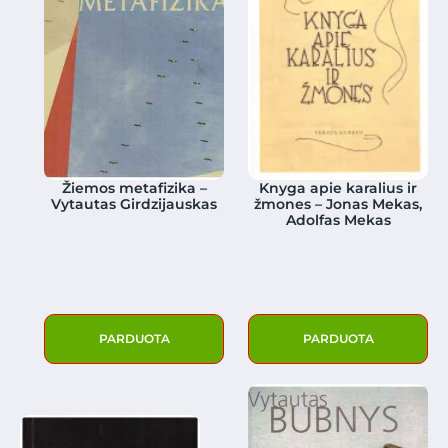
Žiemos metafizika –
Knyga apie karalius ir
Vytautas Girdzijauskas
žmones – Jonas Mekas,
Adolfas Mekas
PARDUOTA
PARDUOTA