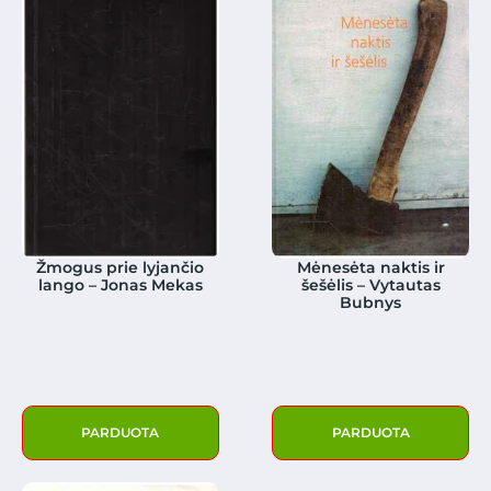
Žmogus prie lyjančio
Mėnesėta naktis ir
lango – Jonas Mekas
šešėlis – Vytautas
Bubnys
PARDUOTA
PARDUOTA