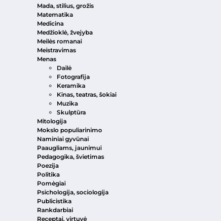
Mada, stilius, grožis
Matematika
Medicina
Medžioklė, žvejyba
Meilės romanai
Meistravimas
Menas
Dailė
Fotografija
Keramika
Kinas, teatras, šokiai
Muzika
Skulptūra
Mitologija
Mokslo populiarinimo
Naminiai gyvūnai
Paaugliams, jaunimui
Pedagogika, švietimas
Poezija
Politika
Pomėgiai
Psichologija, sociologija
Publicistika
Rankdarbiai
Receptai, virtuvė