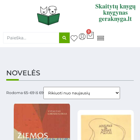
Skaitytų knygų
knygynas
geraknyga.lt
0
KNYGŲ SUPIRKIMAS
NOVELĖS
Rodoma 65–69 iš 69