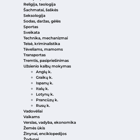
Religija, teologija
Šachmatai, šaškės
Seksologija
Sodas, daržas, gėlės
Sportas
Sveikata
Technika, mechanizmai
Teisė, kriminalistika
Tėveliams, mamoms
Transportas
Tremtis, pasipriešinimas
Užsienio kalbų mokymas
Anglų k.
Graikų k.
Ispanų k.
Italų k.
Lotynų k.
Prancūzų k.
Rusų k.
Vadovėliai
Vaikams
Verslas, vadyba, ekonomika
Žemės ūkis
Žinynai, enciklopedijos
Žodynai