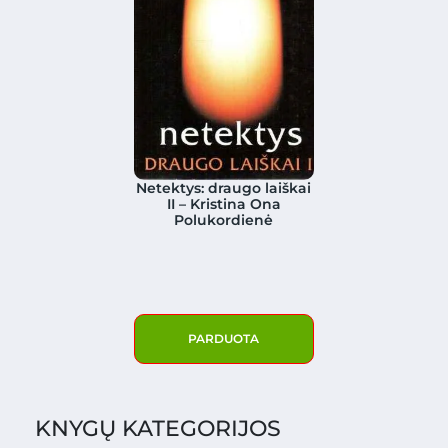
Netektys: draugo laiškai
II – Kristina Ona
Polukordienė
PARDUOTA
KNYGŲ KATEGORIJOS