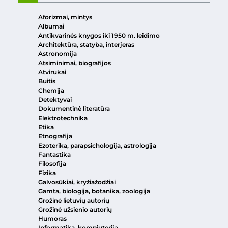
Aforizmai, mintys
Albumai
Antikvarinės knygos iki 1950 m. leidimo
Architektūra, statyba, interjeras
Astronomija
Atsiminimai, biografijos
Atvirukai
Buitis
Chemija
Detektyvai
Dokumentinė literatūra
Elektrotechnika
Etika
Etnografija
Ezoterika, parapsichologija, astrologija
Fantastika
Filosofija
Fizika
Galvosūkiai, kryžiažodžiai
Gamta, biologija, botanika, zoologija
Grožinė lietuvių autorių
Grožinė užsienio autorių
Humoras
Informatika, kompiuterija