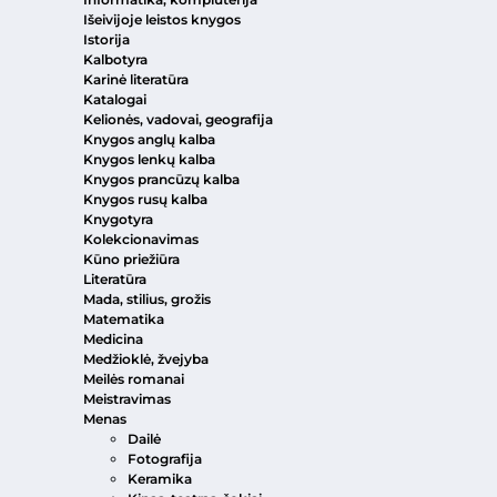
Išeivijoje leistos knygos
Istorija
Kalbotyra
Karinė literatūra
Katalogai
Kelionės, vadovai, geografija
Knygos anglų kalba
Knygos lenkų kalba
Knygos prancūzų kalba
Knygos rusų kalba
Knygotyra
Kolekcionavimas
Kūno priežiūra
Literatūra
Mada, stilius, grožis
Matematika
Medicina
Medžioklė, žvejyba
Meilės romanai
Meistravimas
Menas
Dailė
Fotografija
Keramika