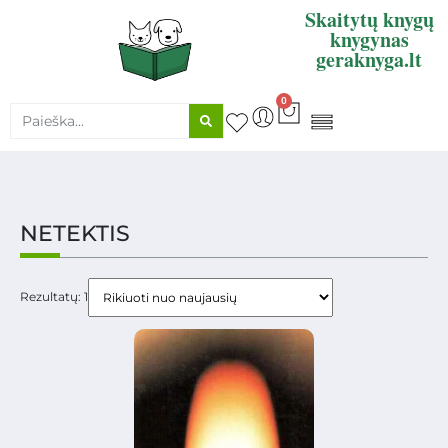
Skaitytų knygų
knygynas
geraknyga.lt
0
KNYGŲ SUPIRKIMAS
NETEKTIS
Rezultatų: 1