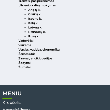
Tremtis, pasipriešinimas
Užsienio kalbų mokymas
Anglų k.
Graikų k.
Ispanų k.
Italų k.
Lotynų k.
Prancūzų k.
Rusų k.
Vadovėliai
Vaikams
Verslas, vadyba, ekonomika
Žemės ūkis
Žinynai, enciklopedijos
Žodynai
Žurnalai
MENIU
Krepšelis
Apmokėjimas