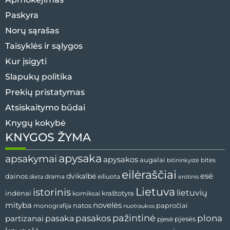
Paskyra
Norų sąrašas
Taisyklės ir sąlygos
Kur įsigyti
Slapukų politika
Prekių pristatymas
Atsiskaitymo būdai
Knygų kokybė
KNYGOS ŽYMA
apysaka
apsakymai
apysakos
augalai
bitininkystė
bitės
eilėraščiai
esė
dainos
dvikalbė
drama
dieta
eiliuota
erotinis
Lietuva
istorinis
lietuvių
indėnai
komiksai
kraštotyra
mityba
novelės
natos
papročiai
monografija
nuotraukos
pažintinė
pasaka
pasakos
plona
partizanai
pjesės
pjesė