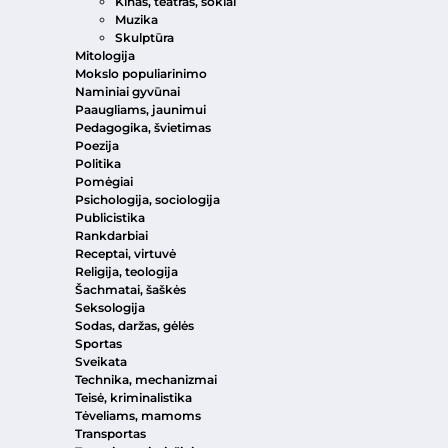
Kinas, teatras, šokiai
Muzika
Skulptūra
Mitologija
Mokslo populiarinimo
Naminiai gyvūnai
Paaugliams, jaunimui
Pedagogika, švietimas
Poezija
Politika
Pomėgiai
Psichologija, sociologija
Publicistika
Rankdarbiai
Receptai, virtuvė
Religija, teologija
Šachmatai, šaškės
Seksologija
Sodas, daržas, gėlės
Sportas
Sveikata
Technika, mechanizmai
Teisė, kriminalistika
Tėveliams, mamoms
Transportas