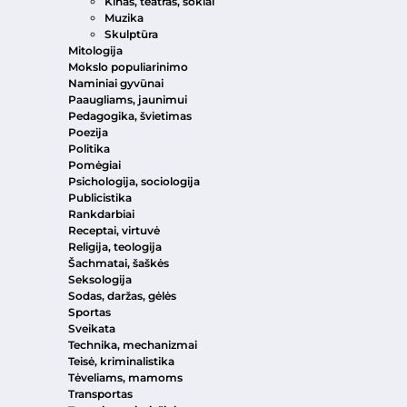
Kinas, teatras, šokiai
Muzika
Skulptūra
Mitologija
Mokslo populiarinimo
Naminiai gyvūnai
Paaugliams, jaunimui
Pedagogika, švietimas
Poezija
Politika
Pomėgiai
Psichologija, sociologija
Publicistika
Rankdarbiai
Receptai, virtuvė
Religija, teologija
Šachmatai, šaškės
Seksologija
Sodas, daržas, gėlės
Sportas
Sveikata
Technika, mechanizmai
Teisė, kriminalistika
Tėveliams, mamoms
Transportas