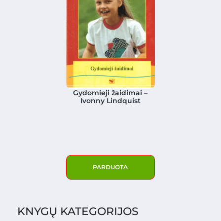
Gydomieji žaidimai –
Ivonny Lindquist
PARDUOTA
KNYGŲ KATEGORIJOS