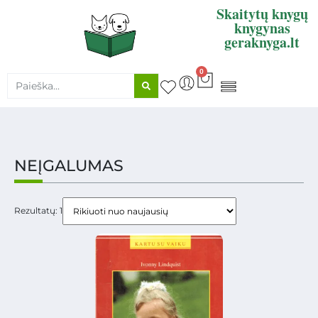
Skaitytų knygų
knygynas
geraknyga.lt
0
KNYGŲ SUPIRKIMAS
NEĮGALUMAS
Rezultatų: 1