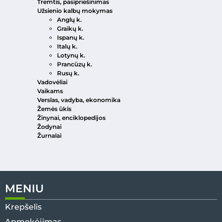
Tremtis, pasipriešinimas
Užsienio kalbų mokymas
Anglų k.
Graikų k.
Ispanų k.
Italų k.
Lotynų k.
Prancūzų k.
Rusų k.
Vadovėliai
Vaikams
Verslas, vadyba, ekonomika
Žemės ūkis
Žinynai, enciklopedijos
Žodynai
Žurnalai
MENIU
Krepšelis
Apmokėjimas