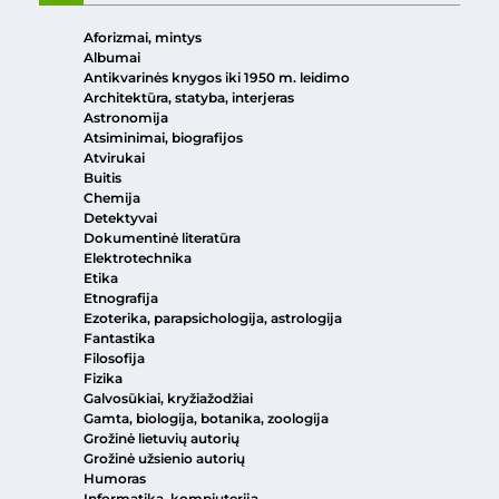
Aforizmai, mintys
Albumai
Antikvarinės knygos iki 1950 m. leidimo
Architektūra, statyba, interjeras
Astronomija
Atsiminimai, biografijos
Atvirukai
Buitis
Chemija
Detektyvai
Dokumentinė literatūra
Elektrotechnika
Etika
Etnografija
Ezoterika, parapsichologija, astrologija
Fantastika
Filosofija
Fizika
Galvosūkiai, kryžiažodžiai
Gamta, biologija, botanika, zoologija
Grožinė lietuvių autorių
Grožinė užsienio autorių
Humoras
Informatika, kompiuterija