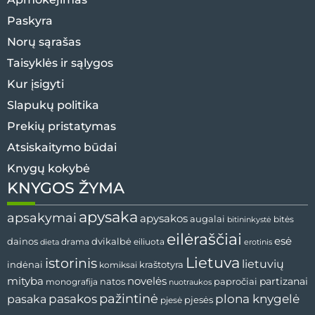
Paskyra
Norų sąrašas
Taisyklės ir sąlygos
Kur įsigyti
Slapukų politika
Prekių pristatymas
Atsiskaitymo būdai
Knygų kokybė
KNYGOS ŽYMA
apysaka
apsakymai
apysakos
augalai
bitės
bitininkystė
eilėraščiai
esė
dvikalbė
dainos
drama
dieta
eiliuota
erotinis
Lietuva
istorinis
lietuvių
indėnai
komiksai
kraštotyra
mityba
novelės
partizanai
natos
papročiai
monografija
nuotraukos
pažintinė
pasaka
pasakos
plona knygelė
pjesės
pjesė