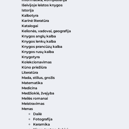
Išeivijoje leistos knygos
Istorija
Kalbotyra
Karinė literatūra
Katalogai
Kelionės, vadovai, geografija
Knygos anglų kalba
Knygos lenkų kalba
Knygos prancūzų kalba
Knygos rusų kalba
Knygotyra
Kolekcionavimas
Kūno priežiūra
Literatūra
Mada, stilius, grožis
Matematika
Medicina
Medžioklė, žvejyba
Meilės romanai
Meistravimas
Menas
Dailė
Fotografija
Keramika