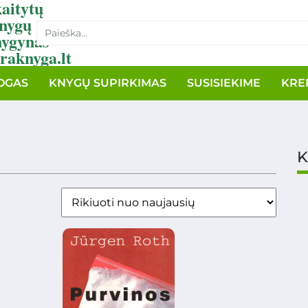
aitytų
nygų
nygynas
raknyga.lt
OGAS
KNYGŲ SUPIRKIMAS
SUSISIEKIME
KRE
K