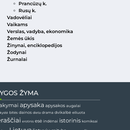
Prancūzų k.
Rusų k.
Vadovėliai
Vaikams
Verslas, vadyba, ekonomika
Žemės ūkis
Žinynai, enciklopedijos
Žodynai
Žurnalai
YGOS ŽYMA
apysaka
akymai
apysakos
augalai
dvikalbė
dainos
drama
bitės
dieta
eiliuota
nkystė
ėraščiai
istorinis
esė
indėnai
komiksai
erotinis
Lietuva