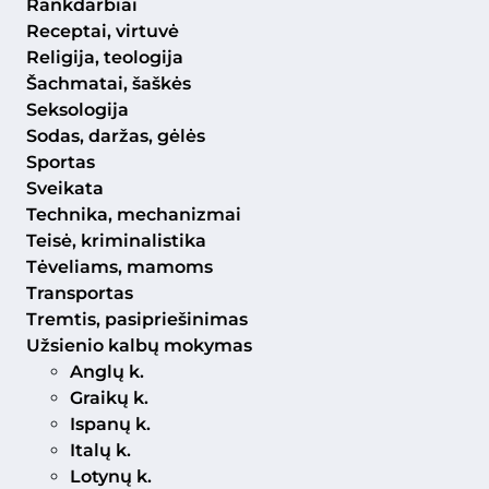
Rankdarbiai
Receptai, virtuvė
Religija, teologija
Šachmatai, šaškės
Seksologija
Sodas, daržas, gėlės
Sportas
Sveikata
Technika, mechanizmai
Teisė, kriminalistika
Tėveliams, mamoms
Transportas
Tremtis, pasipriešinimas
Užsienio kalbų mokymas
Anglų k.
Graikų k.
Ispanų k.
Italų k.
Lotynų k.