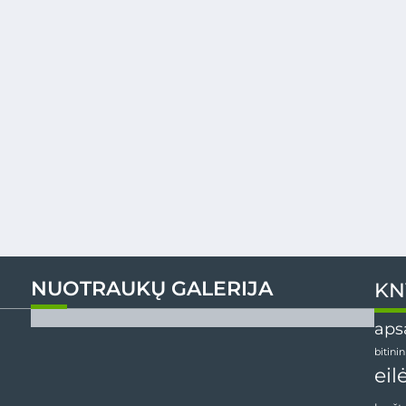
NUOTRAUKŲ GALERIJA
KN
aps
bitini
eil