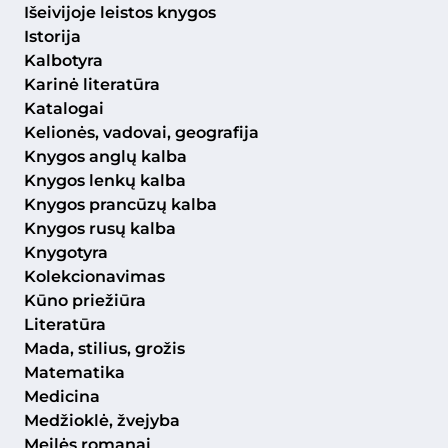
Išeivijoje leistos knygos
Istorija
Kalbotyra
Karinė literatūra
Katalogai
Kelionės, vadovai, geografija
Knygos anglų kalba
Knygos lenkų kalba
Knygos prancūzų kalba
Knygos rusų kalba
Knygotyra
Kolekcionavimas
Kūno priežiūra
Literatūra
Mada, stilius, grožis
Matematika
Medicina
Medžioklė, žvejyba
Meilės romanai