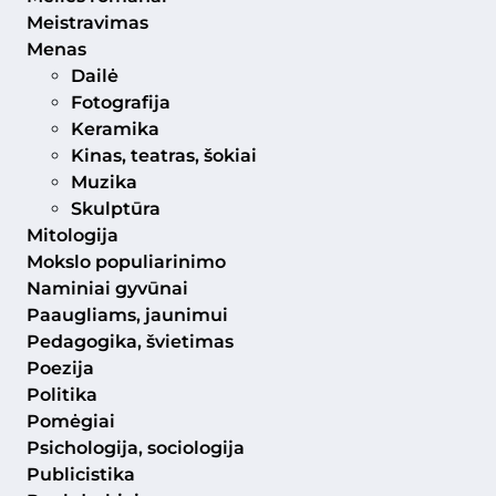
Meistravimas
Menas
Dailė
Fotografija
Keramika
Kinas, teatras, šokiai
Muzika
Skulptūra
Mitologija
Mokslo populiarinimo
Naminiai gyvūnai
Paaugliams, jaunimui
Pedagogika, švietimas
Poezija
Politika
Pomėgiai
Psichologija, sociologija
Publicistika