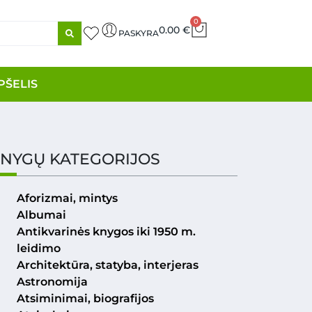
0
0.00
€
PASKYRA
PŠELIS
NYGŲ KATEGORIJOS
Aforizmai, mintys
Albumai
Antikvarinės knygos iki 1950 m.
leidimo
Architektūra, statyba, interjeras
Astronomija
Atsiminimai, biografijos