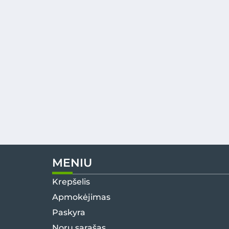
MENIU
Krepšelis
Apmokėjimas
Paskyra
Norų sąrašas