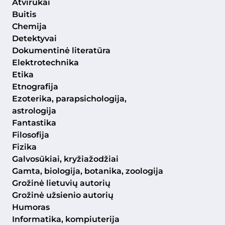
Atvirukai
Buitis
Chemija
Detektyvai
Dokumentinė literatūra
Elektrotechnika
Etika
Etnografija
Ezoterika, parapsichologija,
astrologija
Fantastika
Filosofija
Fizika
Galvosūkiai, kryžiažodžiai
Gamta, biologija, botanika, zoologija
Grožinė lietuvių autorių
Grožinė užsienio autorių
Humoras
Informatika, kompiuterija