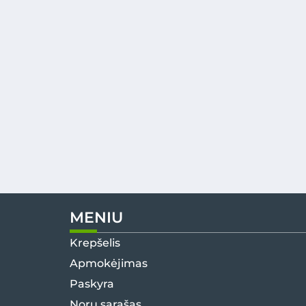
MENIU
Krepšelis
Apmokėjimas
Paskyra
Norų sąrašas