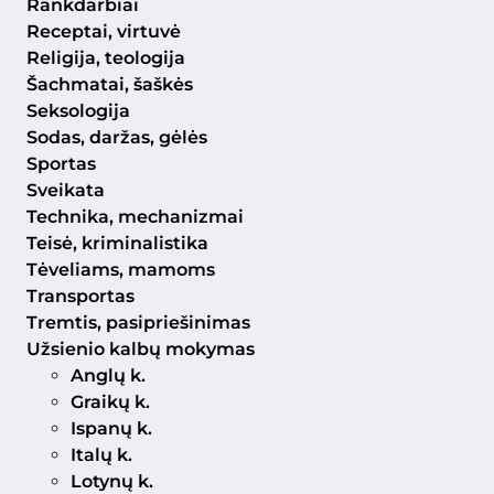
Rankdarbiai
Receptai, virtuvė
Religija, teologija
Šachmatai, šaškės
Seksologija
Sodas, daržas, gėlės
Sportas
Sveikata
Technika, mechanizmai
Teisė, kriminalistika
Tėveliams, mamoms
Transportas
Tremtis, pasipriešinimas
Užsienio kalbų mokymas
Anglų k.
Graikų k.
Ispanų k.
Italų k.
Lotynų k.