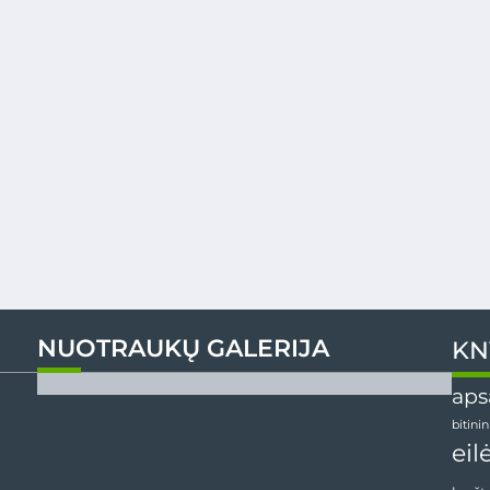
NUOTRAUKŲ GALERIJA
KN
aps
bitini
eil