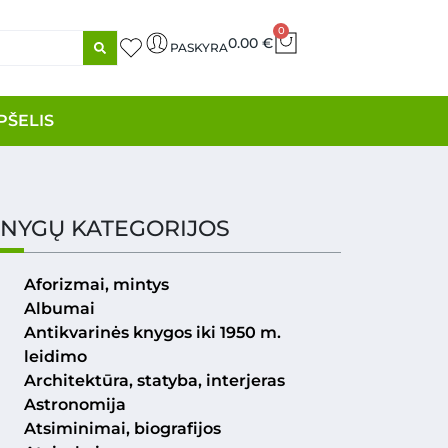
0
0.00
€
PASKYRA
PŠELIS
NYGŲ KATEGORIJOS
Aforizmai, mintys
Albumai
Antikvarinės knygos iki 1950 m.
leidimo
Architektūra, statyba, interjeras
Astronomija
Atsiminimai, biografijos