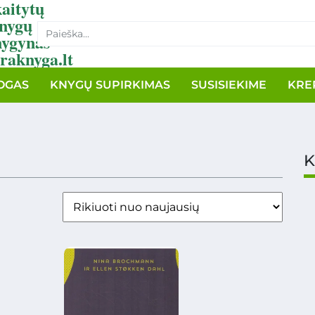
aitytų
nygų
nygynas
raknyga.lt
OGAS
KNYGŲ SUPIRKIMAS
SUSISIEKIME
KRE
K