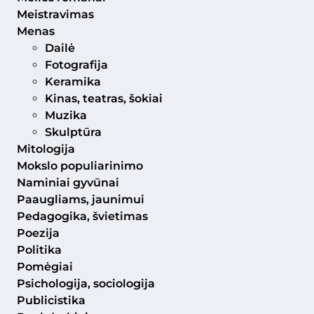
Meistravimas
Menas
Dailė
Fotografija
Keramika
Kinas, teatras, šokiai
Muzika
Skulptūra
Mitologija
Mokslo populiarinimo
Naminiai gyvūnai
Paaugliams, jaunimui
Pedagogika, švietimas
Poezija
Politika
Pomėgiai
Psichologija, sociologija
Publicistika