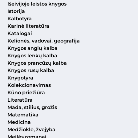
Išeivijoje leistos knygos
Istorija
Kalbotyra
Karinė literatūra
Katalogai
Kelionės, vadovai, geografija
Knygos anglų kalba
Knygos lenkų kalba
Knygos prancūzų kalba
Knygos rusų kalba
Knygotyra
Kolekcionavimas
Kūno priežiūra
Literatūra
Mada, stilius, grožis
Matematika
Medicina
Medžioklė, žvejyba
Meilės romanai