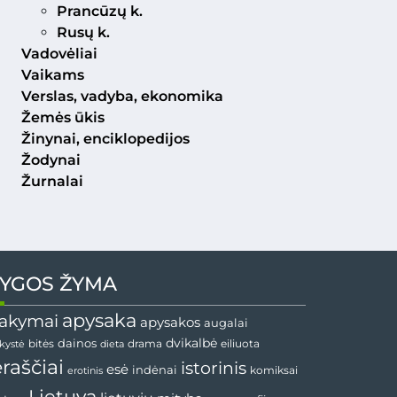
Prancūzų k.
Rusų k.
Vadovėliai
Vaikams
Verslas, vadyba, ekonomika
Žemės ūkis
Žinynai, enciklopedijos
Žodynai
Žurnalai
YGOS ŽYMA
apysaka
akymai
apysakos
augalai
dainos
dvikalbė
drama
nkystė
bitės
dieta
eiliuota
ėraščiai
istorinis
esė
indėnai
komiksai
erotinis
Lietuva