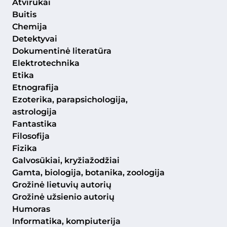
Atvirukai
Buitis
Chemija
Detektyvai
Dokumentinė literatūra
Elektrotechnika
Etika
Etnografija
Ezoterika, parapsichologija,
astrologija
Fantastika
Filosofija
Fizika
Galvosūkiai, kryžiažodžiai
Gamta, biologija, botanika, zoologija
Grožinė lietuvių autorių
Grožinė užsienio autorių
Humoras
Informatika, kompiuterija