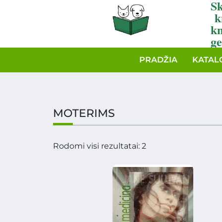
Sk
k
k
ge
PRADŽIA
KATAL
MOTERIMS
Rodomi visi rezultatai: 2