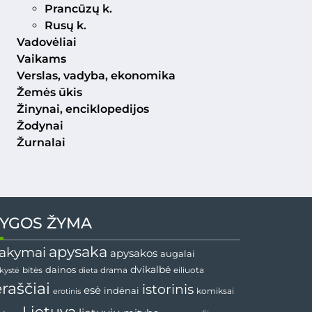
Prancūzų k.
Rusų k.
Vadovėliai
Vaikams
Verslas, vadyba, ekonomika
Žemės ūkis
Žinynai, enciklopedijos
Žodynai
Žurnalai
YGOS ŽYMA
apysaka
akymai
apysakos
augalai
dainos
dvikalbė
drama
nkystė
bitės
dieta
eiliuota
ėraščiai
istorinis
esė
indėnai
komiksai
erotinis
Lietuva