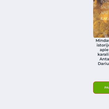
Minda
istorij
apie
karal
Anta
Dariu
PA