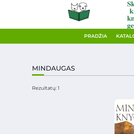
Sk
k
k
ge
PRADŽIA
KATAL
MINDAUGAS
Rezultatų: 1