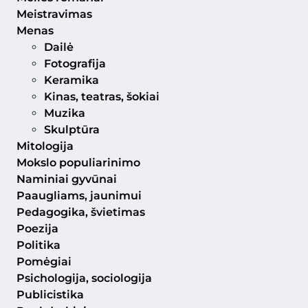
Meistravimas
Menas
Dailė
Fotografija
Keramika
Kinas, teatras, šokiai
Muzika
Skulptūra
Mitologija
Mokslo populiarinimo
Naminiai gyvūnai
Paaugliams, jaunimui
Pedagogika, švietimas
Poezija
Politika
Pomėgiai
Psichologija, sociologija
Publicistika