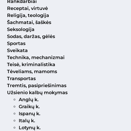
Rankdarbiai
Receptai, virtuvė
Religija, teologija
Šachmatai, šaškės
Seksologija
Sodas, daržas, gėlės
Sportas
Sveikata
Technika, mechanizmai
Teisė, kriminalistika
Tėveliams, mamoms
Transportas
Tremtis, pasipriešinimas
Užsienio kalbų mokymas
Anglų k.
Graikų k.
Ispanų k.
Italų k.
Lotynų k.