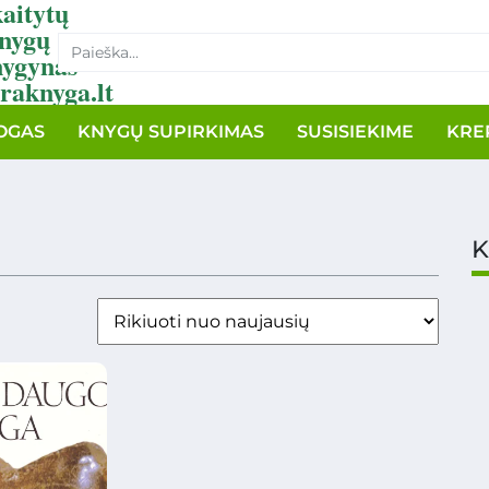
aitytų
nygų
nygynas
raknyga.lt
OGAS
KNYGŲ SUPIRKIMAS
SUSISIEKIME
KRE
K