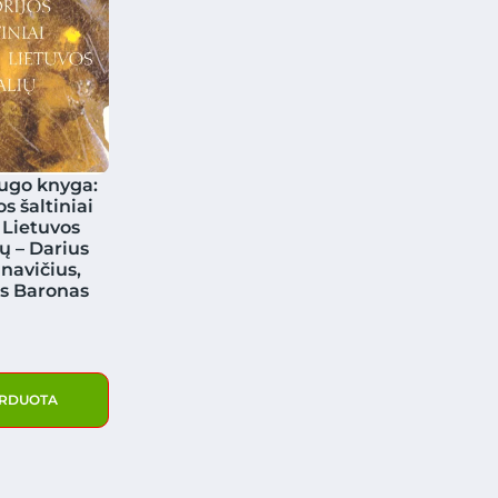
ugo knyga:
os šaltiniai
 Lietuvos
ių – Darius
navičius,
s Baronas
RDUOTA