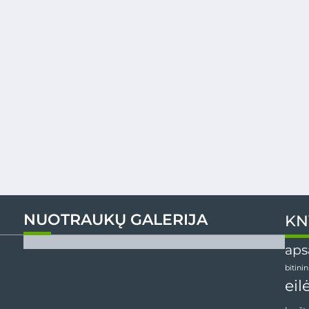
NUOTRAUKŲ GALERIJA
KN
aps
bitini
eil