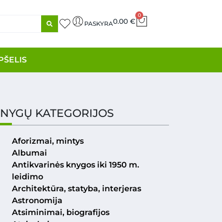
0
0.00
€
PASKYRA
PŠELIS
NYGŲ KATEGORIJOS
Aforizmai, mintys
Albumai
Antikvarinės knygos iki 1950 m.
leidimo
Architektūra, statyba, interjeras
Astronomija
Atsiminimai, biografijos