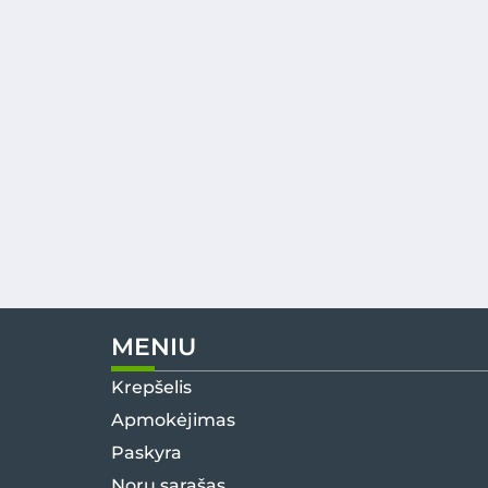
MENIU
Krepšelis
Apmokėjimas
Paskyra
Norų sąrašas