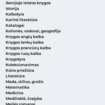
Išeivijoje leistos knygos
Istorija
Kalbotyra
Karinė literatūra
Katalogai
Kelionės, vadovai, geografija
Knygos anglų kalba
Knygos lenkų kalba
Knygos prancūzų kalba
Knygos rusų kalba
Knygotyra
Kolekcionavimas
Kūno priežiūra
Literatūra
Mada, stilius, grožis
Matematika
Medicina
Medžioklė, žvejyba
Meilės romanai