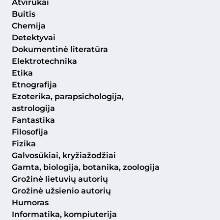
Atvirukai
Buitis
Chemija
Detektyvai
Dokumentinė literatūra
Elektrotechnika
Etika
Etnografija
Ezoterika, parapsichologija,
astrologija
Fantastika
Filosofija
Fizika
Galvosūkiai, kryžiažodžiai
Gamta, biologija, botanika, zoologija
Grožinė lietuvių autorių
Grožinė užsienio autorių
Humoras
Informatika, kompiuterija