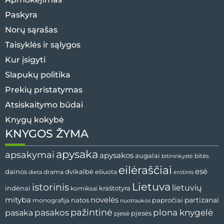
Paskyra
Norų sąrašas
Taisyklės ir sąlygos
Kur įsigyti
Slapukų politika
Prekių pristatymas
Atsiskaitymo būdai
Knygų kokybė
KNYGOS ŽYMA
apysaka
apsakymai
apysakos
augalai
bitės
bitininkystė
eilėraščiai
esė
dvikalbė
dainos
drama
dieta
eiliuota
erotinis
Lietuva
istorinis
lietuvių
indėnai
komiksai
kraštotyra
mityba
novelės
partizanai
natos
papročiai
monografija
nuotraukos
pažintinė
pasaka
pasakos
plona knygelė
pjesės
pjesė