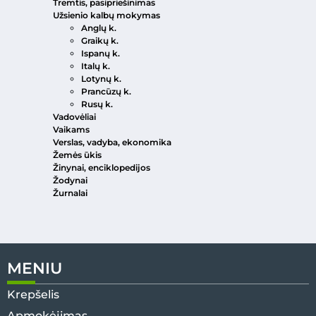
Tremtis, pasipriešinimas
Užsienio kalbų mokymas
Anglų k.
Graikų k.
Ispanų k.
Italų k.
Lotynų k.
Prancūzų k.
Rusų k.
Vadovėliai
Vaikams
Verslas, vadyba, ekonomika
Žemės ūkis
Žinynai, enciklopedijos
Žodynai
Žurnalai
MENIU
Krepšelis
Apmokėjimas