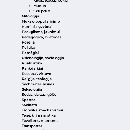
Kinas, teatras, šokiai
Muzika
Skulptūra
Mitologija
Mokslo populiarinimo
Naminiai gyvūnai
Paaugliams, jaunimui
Pedagogika, švietimas
Poezija
Politika
Pomėgiai
Psichologija, sociologija
Publicistika
Rankdarbiai
Receptai, virtuvė
Religija, teologija
Šachmatai, šaškės
Seksologija
Sodas, daržas, gėlės
Sportas
Sveikata
Technika, mechanizmai
Teisė, kriminalistika
Tėveliams, mamoms
Transportas