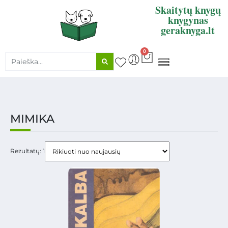
Skaitytų knygų
knygynas
geraknyga.lt
0
KNYGŲ SUPIRKIMAS
MIMIKA
Rezultatų: 1