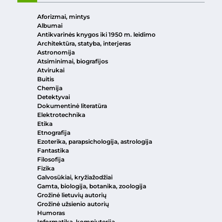
Aforizmai, mintys
Albumai
Antikvarinės knygos iki 1950 m. leidimo
Architektūra, statyba, interjeras
Astronomija
Atsiminimai, biografijos
Atvirukai
Buitis
Chemija
Detektyvai
Dokumentinė literatūra
Elektrotechnika
Etika
Etnografija
Ezoterika, parapsichologija, astrologija
Fantastika
Filosofija
Fizika
Galvosūkiai, kryžiažodžiai
Gamta, biologija, botanika, zoologija
Grožinė lietuvių autorių
Grožinė užsienio autorių
Humoras
Informatika, kompiuterija