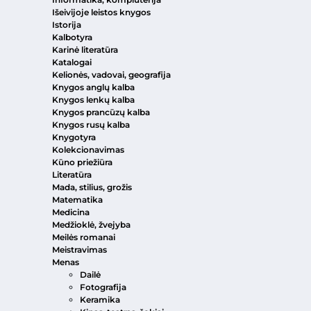
Išeivijoje leistos knygos
Istorija
Kalbotyra
Karinė literatūra
Katalogai
Kelionės, vadovai, geografija
Knygos anglų kalba
Knygos lenkų kalba
Knygos prancūzų kalba
Knygos rusų kalba
Knygotyra
Kolekcionavimas
Kūno priežiūra
Literatūra
Mada, stilius, grožis
Matematika
Medicina
Medžioklė, žvejyba
Meilės romanai
Meistravimas
Menas
Dailė
Fotografija
Keramika