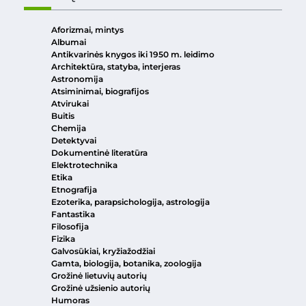
Aforizmai, mintys
Albumai
Antikvarinės knygos iki 1950 m. leidimo
Architektūra, statyba, interjeras
Astronomija
Atsiminimai, biografijos
Atvirukai
Buitis
Chemija
Detektyvai
Dokumentinė literatūra
Elektrotechnika
Etika
Etnografija
Ezoterika, parapsichologija, astrologija
Fantastika
Filosofija
Fizika
Galvosūkiai, kryžiažodžiai
Gamta, biologija, botanika, zoologija
Grožinė lietuvių autorių
Grožinė užsienio autorių
Humoras