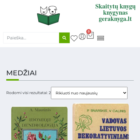
Skaitytų knygų
knygynas
geraknyga.lt
0
KNYGŲ SUPIRKIMAS
MEDŽIAI
Rodomi visi rezultatai: 2