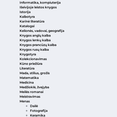
Informatika, kompiuterija
Išeivijoje leistos knygos
Istorija
Kalbotyra
Karinė literatūra
Katalogai
Kelionės, vadovai, geografija
Knygos anglų kalba
Knygos lenkų kalba
Knygos prancūzų kalba
Knygos rusų kalba
Knygotyra
Kolekcionavimas
Kūno priežiūra
Literatūra
Mada, stilius, grožis
Matematika
Medicina
Medžioklė, žvejyba
Meilės romanai
Meistravimas
Menas
Dailė
Fotografija
Keramika