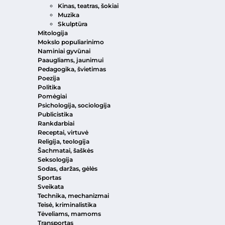
Kinas, teatras, šokiai
Muzika
Skulptūra
Mitologija
Mokslo populiarinimo
Naminiai gyvūnai
Paaugliams, jaunimui
Pedagogika, švietimas
Poezija
Politika
Pomėgiai
Psichologija, sociologija
Publicistika
Rankdarbiai
Receptai, virtuvė
Religija, teologija
Šachmatai, šaškės
Seksologija
Sodas, daržas, gėlės
Sportas
Sveikata
Technika, mechanizmai
Teisė, kriminalistika
Tėveliams, mamoms
Transportas