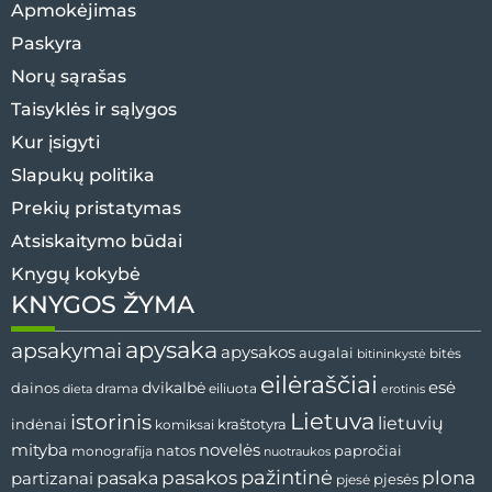
Apmokėjimas
Paskyra
Norų sąrašas
Taisyklės ir sąlygos
Kur įsigyti
Slapukų politika
Prekių pristatymas
Atsiskaitymo būdai
Knygų kokybė
KNYGOS ŽYMA
apysaka
apsakymai
apysakos
augalai
bitininkystė
bitės
eilėraščiai
esė
dainos
dvikalbė
drama
dieta
eiliuota
erotinis
Lietuva
istorinis
lietuvių
indėnai
komiksai
kraštotyra
mityba
novelės
natos
papročiai
monografija
nuotraukos
pažintinė
pasaka
pasakos
plona
partizanai
pjesės
pjesė