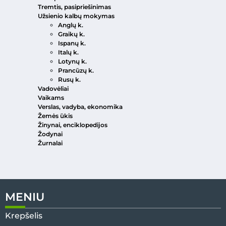
Tremtis, pasipriešinimas
Užsienio kalbų mokymas
Anglų k.
Graikų k.
Ispanų k.
Italų k.
Lotynų k.
Prancūzų k.
Rusų k.
Vadovėliai
Vaikams
Verslas, vadyba, ekonomika
Žemės ūkis
Žinynai, enciklopedijos
Žodynai
Žurnalai
MENIU
Krepšelis