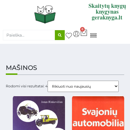
Skaitytų knygų
knygynas
geraknyga.lt
0
KNYGŲ SUPIRKIMAS
MAŠINOS
Rodomi visi rezultatai: 4