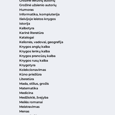
Grožinė lietuvių autorių
Grožinė užsienio autorių
Humoras
Informatika, kompiuterija
Išeivijoje leistos knygos
Istorija
Kalbotyra
Karinė literatūra
Katalogai
Kelionės, vadovai, geografija
Knygos anglų kalba
Knygos lenkų kalba
Knygos prancūzų kalba
Knygos rusų kalba
Knygotyra
Kolekcionavimas
Kūno priežiūra
Literatūra
Mada, stilius, grožis
Matematika
Medicina
Medžioklė, žvejyba
Meilės romanai
Meistravimas
Menas