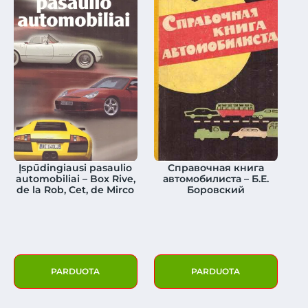
Įspūdingiausi pasaulio
Cправочная книга
automobiliai – Box Rive,
автомобилиста – Б.Е.
de la Rob, Cet, de Mirco
Боровский
PARDUOTA
PARDUOTA