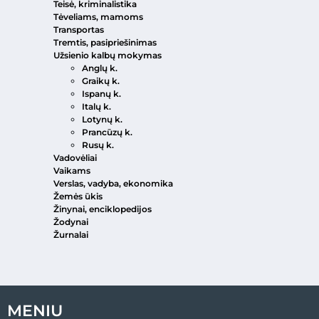
Teisė, kriminalistika
Tėveliams, mamoms
Transportas
Tremtis, pasipriešinimas
Užsienio kalbų mokymas
Anglų k.
Graikų k.
Ispanų k.
Italų k.
Lotynų k.
Prancūzų k.
Rusų k.
Vadovėliai
Vaikams
Verslas, vadyba, ekonomika
Žemės ūkis
Žinynai, enciklopedijos
Žodynai
Žurnalai
MENIU