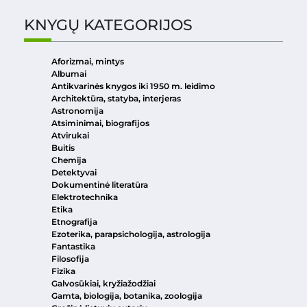
KNYGŲ KATEGORIJOS
Aforizmai, mintys
Albumai
Antikvarinės knygos iki 1950 m. leidimo
Architektūra, statyba, interjeras
Astronomija
Atsiminimai, biografijos
Atvirukai
Buitis
Chemija
Detektyvai
Dokumentinė literatūra
Elektrotechnika
Etika
Etnografija
Ezoterika, parapsichologija, astrologija
Fantastika
Filosofija
Fizika
Galvosūkiai, kryžiažodžiai
Gamta, biologija, botanika, zoologija