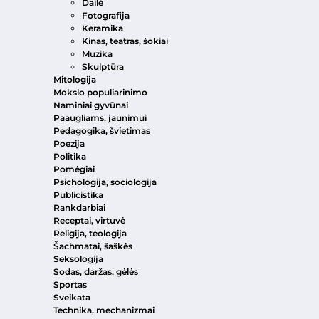
Dailė
Fotografija
Keramika
Kinas, teatras, šokiai
Muzika
Skulptūra
Mitologija
Mokslo populiarinimo
Naminiai gyvūnai
Paaugliams, jaunimui
Pedagogika, švietimas
Poezija
Politika
Pomėgiai
Psichologija, sociologija
Publicistika
Rankdarbiai
Receptai, virtuvė
Religija, teologija
Šachmatai, šaškės
Seksologija
Sodas, daržas, gėlės
Sportas
Sveikata
Technika, mechanizmai