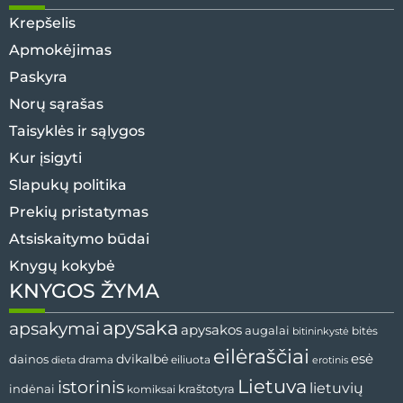
Krepšelis
Apmokėjimas
Paskyra
Norų sąrašas
Taisyklės ir sąlygos
Kur įsigyti
Slapukų politika
Prekių pristatymas
Atsiskaitymo būdai
Knygų kokybė
KNYGOS ŽYMA
apysaka
apsakymai
apysakos
augalai
bitininkystė
bitės
eilėraščiai
esė
dainos
dvikalbė
drama
dieta
eiliuota
erotinis
Lietuva
istorinis
lietuvių
indėnai
komiksai
kraštotyra