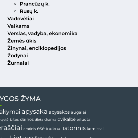
Prancūzų k.
Rusų k.
Vadovėliai
Vaikams
Verslas, vadyba, ekonomika
Žemės ūkis
Žinynai, enciklopedijos
Žodynai
Žurnalai
YGOS ŽYMA
apysaka
akymai
apysakos
augalai
dainos
dvikalbė
drama
nkystė
bitės
dieta
eiliuota
ėraščiai
istorinis
esė
indėnai
komiksai
erotinis
Lietuva