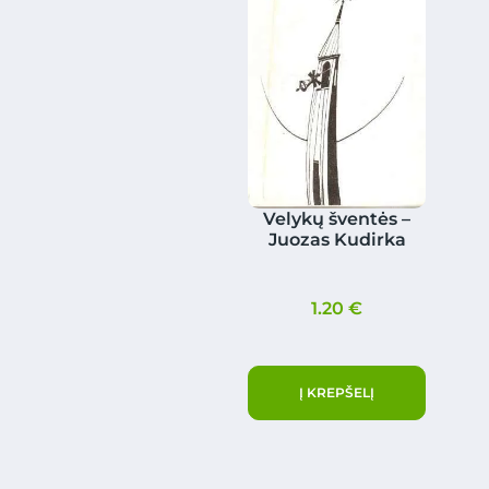
Velykų šventės –
Juozas Kudirka
1.20
€
Į KREPŠELĮ