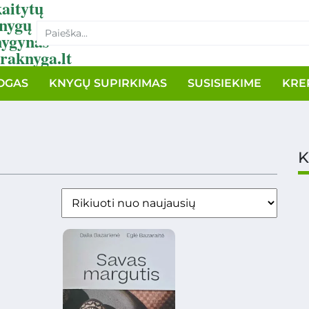
aitytų
nygų
nygynas
raknyga.lt
OGAS
KNYGŲ SUPIRKIMAS
SUSISIEKIME
KRE
K