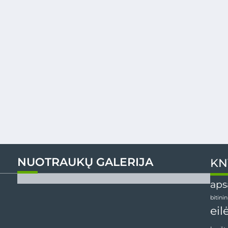
NUOTRAUKŲ GALERIJA
KN
aps
bitini
eil