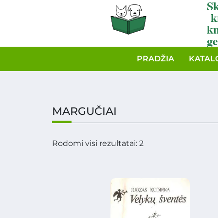
Sk
k
k
ge
PRADŽIA
KATAL
MARGUČIAI
Rodomi visi rezultatai: 2