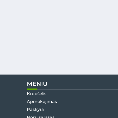
MENIU
Krepšelis
Apmokėjimas
Paskyra
Norų sąrašas