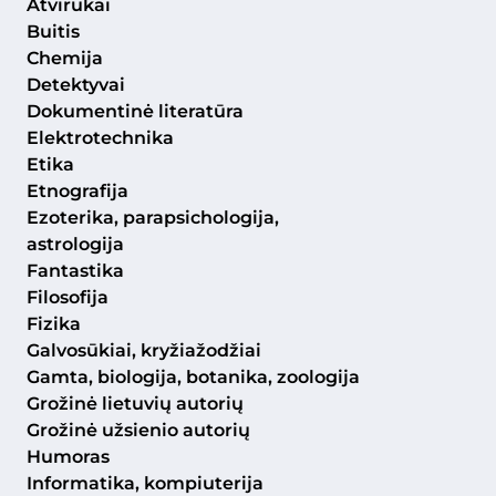
Atvirukai
Buitis
Chemija
Detektyvai
Dokumentinė literatūra
Elektrotechnika
Etika
Etnografija
Ezoterika, parapsichologija,
astrologija
Fantastika
Filosofija
Fizika
Galvosūkiai, kryžiažodžiai
Gamta, biologija, botanika, zoologija
Grožinė lietuvių autorių
Grožinė užsienio autorių
Humoras
Informatika, kompiuterija