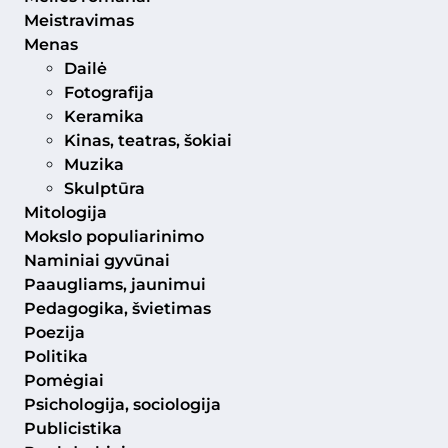
Meistravimas
Menas
Dailė
Fotografija
Keramika
Kinas, teatras, šokiai
Muzika
Skulptūra
Mitologija
Mokslo populiarinimo
Naminiai gyvūnai
Paaugliams, jaunimui
Pedagogika, švietimas
Poezija
Politika
Pomėgiai
Psichologija, sociologija
Publicistika