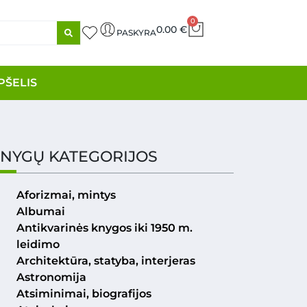
0
0.00
€
PASKYRA
PŠELIS
NYGŲ KATEGORIJOS
Aforizmai, mintys
Albumai
Antikvarinės knygos iki 1950 m.
leidimo
Architektūra, statyba, interjeras
Astronomija
Atsiminimai, biografijos