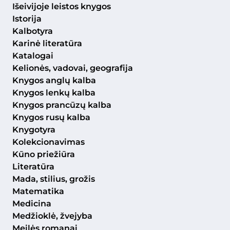
Išeivijoje leistos knygos
Istorija
Kalbotyra
Karinė literatūra
Katalogai
Kelionės, vadovai, geografija
Knygos anglų kalba
Knygos lenkų kalba
Knygos prancūzų kalba
Knygos rusų kalba
Knygotyra
Kolekcionavimas
Kūno priežiūra
Literatūra
Mada, stilius, grožis
Matematika
Medicina
Medžioklė, žvejyba
Meilės romanai