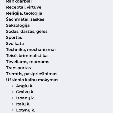
Rankdarbiai
Receptai, virtuvė
Religija, teologija
Šachmatai, šaškės
Seksologija
Sodas, daržas, gėlės
Sportas
Sveikata
Technika, mechanizmai
Teisė, kriminalistika
Tėveliams, mamoms
Transportas
Tremtis, pasipriešinimas
Užsienio kalbų mokymas
Anglų k.
Graikų k.
Ispanų k.
Italų k.
Lotynų k.