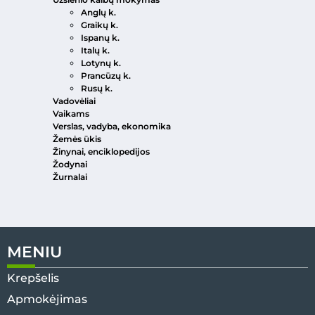
Anglų k.
Graikų k.
Ispanų k.
Italų k.
Lotynų k.
Prancūzų k.
Rusų k.
Vadovėliai
Vaikams
Verslas, vadyba, ekonomika
Žemės ūkis
Žinynai, enciklopedijos
Žodynai
Žurnalai
MENIU
Krepšelis
Apmokėjimas