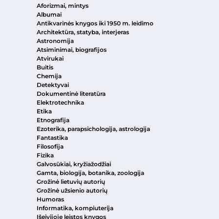
Aforizmai, mintys
Albumai
Antikvarinės knygos iki 1950 m. leidimo
Architektūra, statyba, interjeras
Astronomija
Atsiminimai, biografijos
Atvirukai
Buitis
Chemija
Detektyvai
Dokumentinė literatūra
Elektrotechnika
Etika
Etnografija
Ezoterika, parapsichologija, astrologija
Fantastika
Filosofija
Fizika
Galvosūkiai, kryžiažodžiai
Gamta, biologija, botanika, zoologija
Grožinė lietuvių autorių
Grožinė užsienio autorių
Humoras
Informatika, kompiuterija
Išeivijoje leistos knygos