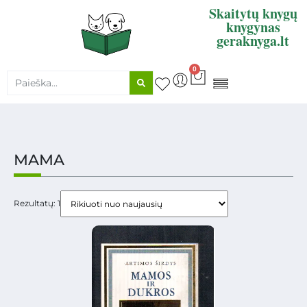
Skaitytų knygų
knygynas
geraknyga.lt
0
KNYGŲ SUPIRKIMAS
MAMA
Rezultatų: 1