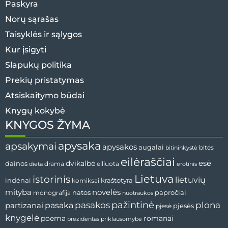
Paskyra
Norų sąrašas
Taisyklės ir sąlygos
Kur įsigyti
Slapukų politika
Prekių pristatymas
Atsiskaitymo būdai
Knygų kokybė
KNYGOS ŽYMA
apysaka
apsakymai
apysakos
augalai
bitininkystė
bitės
eilėraščiai
esė
dainos
dvikalbė
drama
dieta
eiliuota
erotinis
Lietuva
istorinis
lietuvių
indėnai
komiksai
kraštotyra
mityba
novelės
natos
papročiai
monografija
nuotraukos
pažintinė
pasaka
pasakos
plona
partizanai
pjesės
pjesė
knygelė
poema
romanai
prezidentas
priklausomybė