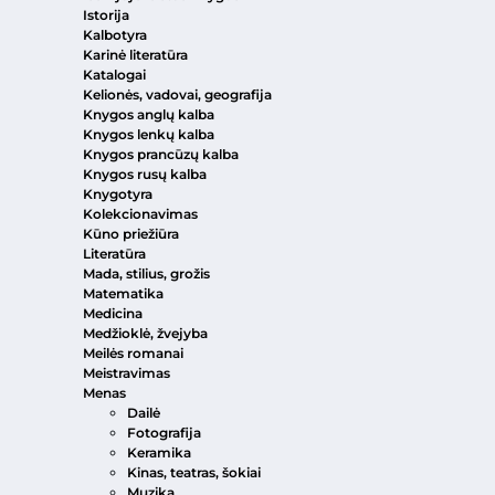
Istorija
Kalbotyra
Karinė literatūra
Katalogai
Kelionės, vadovai, geografija
Knygos anglų kalba
Knygos lenkų kalba
Knygos prancūzų kalba
Knygos rusų kalba
Knygotyra
Kolekcionavimas
Kūno priežiūra
Literatūra
Mada, stilius, grožis
Matematika
Medicina
Medžioklė, žvejyba
Meilės romanai
Meistravimas
Menas
Dailė
Fotografija
Keramika
Kinas, teatras, šokiai
Muzika