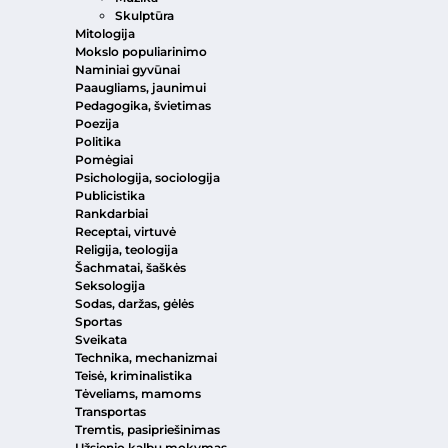
Skulptūra
Mitologija
Mokslo populiarinimo
Naminiai gyvūnai
Paaugliams, jaunimui
Pedagogika, švietimas
Poezija
Politika
Pomėgiai
Psichologija, sociologija
Publicistika
Rankdarbiai
Receptai, virtuvė
Religija, teologija
Šachmatai, šaškės
Seksologija
Sodas, daržas, gėlės
Sportas
Sveikata
Technika, mechanizmai
Teisė, kriminalistika
Tėveliams, mamoms
Transportas
Tremtis, pasipriešinimas
Užsienio kalbų mokymas