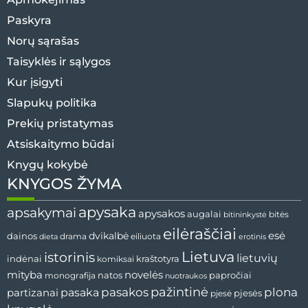
Paskyra
Norų sąrašas
Taisyklės ir sąlygos
Kur įsigyti
Slapukų politika
Prekių pristatymas
Atsiskaitymo būdai
Knygų kokybė
KNYGOS ŽYMA
apysaka
apsakymai
apysakos
augalai
bitininkystė
bitės
eilėraščiai
esė
dainos
dvikalbė
drama
dieta
eiliuota
erotinis
Lietuva
istorinis
lietuvių
indėnai
komiksai
kraštotyra
mityba
novelės
natos
papročiai
monografija
nuotraukos
pažintinė
pasaka
pasakos
plona
partizanai
pjesės
pjesė