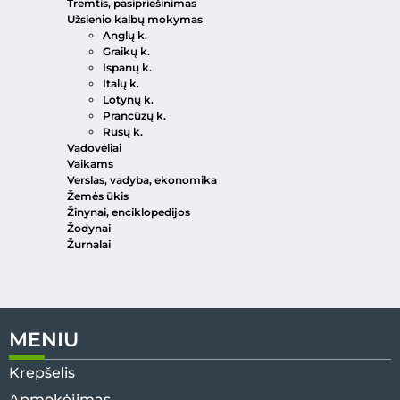
Tremtis, pasipriešinimas
Užsienio kalbų mokymas
Anglų k.
Graikų k.
Ispanų k.
Italų k.
Lotynų k.
Prancūzų k.
Rusų k.
Vadovėliai
Vaikams
Verslas, vadyba, ekonomika
Žemės ūkis
Žinynai, enciklopedijos
Žodynai
Žurnalai
MENIU
Krepšelis
Apmokėjimas