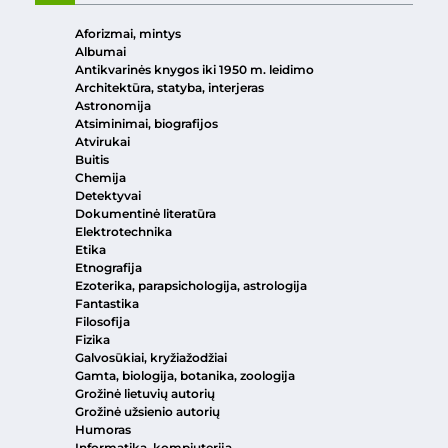
Aforizmai, mintys
Albumai
Antikvarinės knygos iki 1950 m. leidimo
Architektūra, statyba, interjeras
Astronomija
Atsiminimai, biografijos
Atvirukai
Buitis
Chemija
Detektyvai
Dokumentinė literatūra
Elektrotechnika
Etika
Etnografija
Ezoterika, parapsichologija, astrologija
Fantastika
Filosofija
Fizika
Galvosūkiai, kryžiažodžiai
Gamta, biologija, botanika, zoologija
Grožinė lietuvių autorių
Grožinė užsienio autorių
Humoras
Informatika, kompiuterija