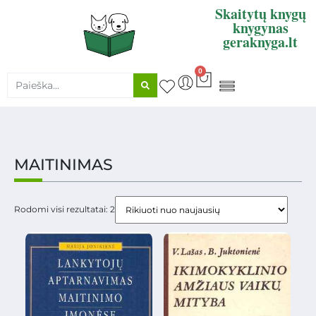
Skaitytų knygų
knygynas
geraknyga.lt
0
KNYGŲ SUPIRKIMAS
MAITINIMAS
Rodomi visi rezultatai: 2