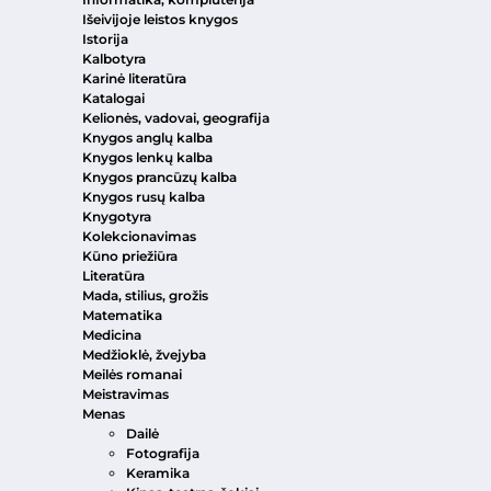
Išeivijoje leistos knygos
Istorija
Kalbotyra
Karinė literatūra
Katalogai
Kelionės, vadovai, geografija
Knygos anglų kalba
Knygos lenkų kalba
Knygos prancūzų kalba
Knygos rusų kalba
Knygotyra
Kolekcionavimas
Kūno priežiūra
Literatūra
Mada, stilius, grožis
Matematika
Medicina
Medžioklė, žvejyba
Meilės romanai
Meistravimas
Menas
Dailė
Fotografija
Keramika