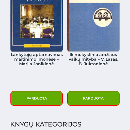
Lankytojų aptarnavimas
Ikimokyklinio amžiaus
maitinimo įmonėse –
vaikų mityba – V. Lašas,
Marija Jonikienė
B. Juktonienė
PARDUOTA
PARDUOTA
KNYGŲ KATEGORIJOS