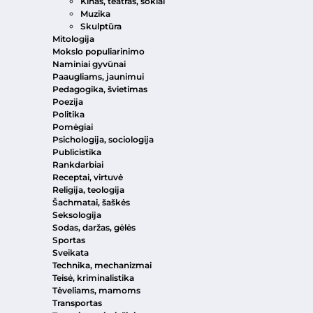
Kinas, teatras, šokiai
Muzika
Skulptūra
Mitologija
Mokslo populiarinimo
Naminiai gyvūnai
Paaugliams, jaunimui
Pedagogika, švietimas
Poezija
Politika
Pomėgiai
Psichologija, sociologija
Publicistika
Rankdarbiai
Receptai, virtuvė
Religija, teologija
Šachmatai, šaškės
Seksologija
Sodas, daržas, gėlės
Sportas
Sveikata
Technika, mechanizmai
Teisė, kriminalistika
Tėveliams, mamoms
Transportas