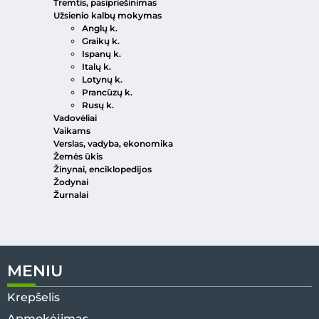
Tremtis, pasipriešinimas
Užsienio kalbų mokymas
Anglų k.
Graikų k.
Ispanų k.
Italų k.
Lotynų k.
Prancūzų k.
Rusų k.
Vadovėliai
Vaikams
Verslas, vadyba, ekonomika
Žemės ūkis
Žinynai, enciklopedijos
Žodynai
Žurnalai
MENIU
Krepšelis
Apmokėjimas