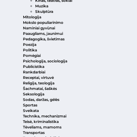
Kinas, teatras, šokiai
Muzika
Skulptūra
Mitologija
Mokslo populiarinimo
Naminiai gyvūnai
Paaugliams, jaunimui
Pedagogika, švietimas
Poezija
Politika
Pomėgiai
Psichologija, sociologija
Publicistika
Rankdarbiai
Receptai, virtuvė
Religija, teologija
Šachmatai, šaškės
Seksologija
Sodas, daržas, gėlės
Sportas
Sveikata
Technika, mechanizmai
Teisė, kriminalistika
Tėveliams, mamoms
Transportas