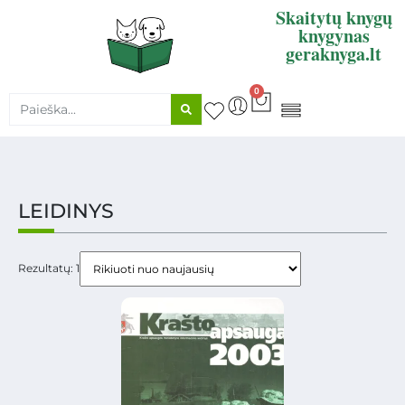
Skaitytų knygų
knygynas
geraknyga.lt
0
KNYGŲ SUPIRKIMAS
LEIDINYS
Rezultatų: 1