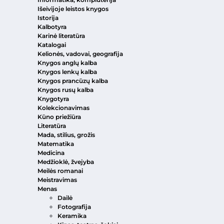
Išeivijoje leistos knygos
Istorija
Kalbotyra
Karinė literatūra
Katalogai
Kelionės, vadovai, geografija
Knygos anglų kalba
Knygos lenkų kalba
Knygos prancūzų kalba
Knygos rusų kalba
Knygotyra
Kolekcionavimas
Kūno priežiūra
Literatūra
Mada, stilius, grožis
Matematika
Medicina
Medžioklė, žvejyba
Meilės romanai
Meistravimas
Menas
Dailė
Fotografija
Keramika