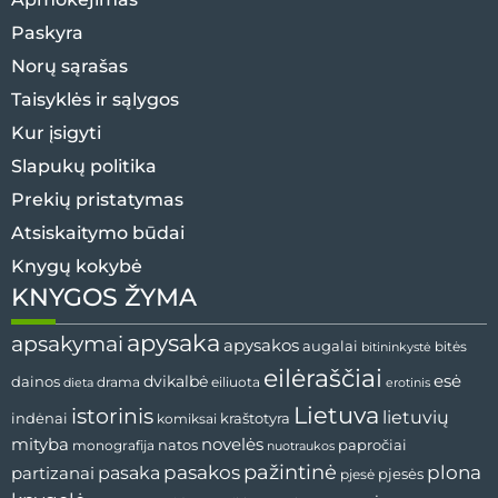
Paskyra
Norų sąrašas
Taisyklės ir sąlygos
Kur įsigyti
Slapukų politika
Prekių pristatymas
Atsiskaitymo būdai
Knygų kokybė
KNYGOS ŽYMA
apysaka
apsakymai
apysakos
augalai
bitininkystė
bitės
eilėraščiai
esė
dainos
dvikalbė
drama
dieta
eiliuota
erotinis
Lietuva
istorinis
lietuvių
indėnai
komiksai
kraštotyra
mityba
novelės
natos
papročiai
monografija
nuotraukos
pažintinė
pasaka
pasakos
plona
partizanai
pjesės
pjesė