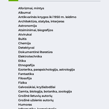
Aforizmai, mintys
Albumai
Antikvarinės knygos iki 1950 m. leidimo
Architektūra, statyba, interjeras
Astronomija
Atsiminimai, biografijos
Atvirukai
Buitis
Chemija
Detektyvai
Dokumentinė literatūra
Elektrotechnika
Etika
Etnografija
Ezoterika, parapsichologija, astrologija
Fantastika
Filosofija
Fizika
Galvosūkiai, kryžiažodžiai
Gamta, biologija, botanika, zoologija
Grožinė lietuvių autorių
Grožinė užsienio autorių
Humoras
Informatika, kompiuterija