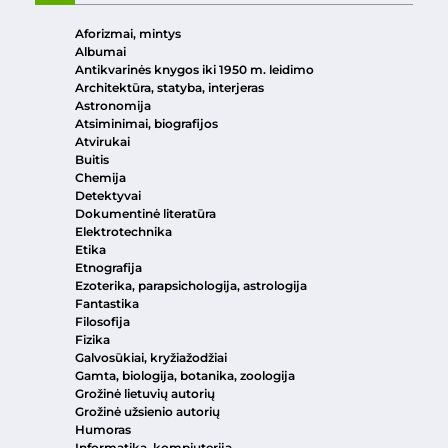
Aforizmai, mintys
Albumai
Antikvarinės knygos iki 1950 m. leidimo
Architektūra, statyba, interjeras
Astronomija
Atsiminimai, biografijos
Atvirukai
Buitis
Chemija
Detektyvai
Dokumentinė literatūra
Elektrotechnika
Etika
Etnografija
Ezoterika, parapsichologija, astrologija
Fantastika
Filosofija
Fizika
Galvosūkiai, kryžiažodžiai
Gamta, biologija, botanika, zoologija
Grožinė lietuvių autorių
Grožinė užsienio autorių
Humoras
Informatika, kompiuterija