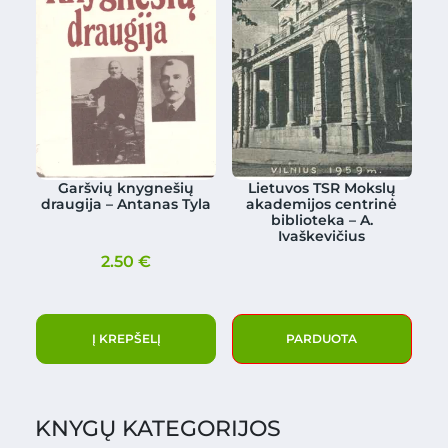
Garšvių knygnešių
Lietuvos TSR Mokslų
draugija – Antanas Tyla
akademijos centrinė
biblioteka – A.
Ivaškevičius
2.50
€
Į KREPŠELĮ
PARDUOTA
KNYGŲ KATEGORIJOS