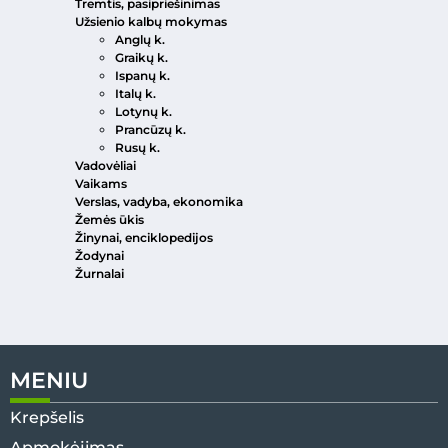
Tremtis, pasipriešinimas
Užsienio kalbų mokymas
Anglų k.
Graikų k.
Ispanų k.
Italų k.
Lotynų k.
Prancūzų k.
Rusų k.
Vadovėliai
Vaikams
Verslas, vadyba, ekonomika
Žemės ūkis
Žinynai, enciklopedijos
Žodynai
Žurnalai
MENIU
Krepšelis
Apmokėjimas