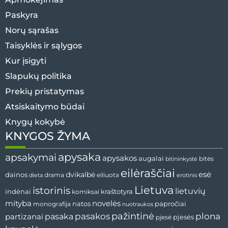
Paskyra
Norų sąrašas
Taisyklės ir sąlygos
Kur įsigyti
Slapukų politika
Prekių pristatymas
Atsiskaitymo būdai
Knygų kokybė
KNYGOS ŽYMA
apysaka
apsakymai
apysakos
augalai
bitininkystė
bitės
eilėraščiai
esė
dainos
dvikalbė
drama
dieta
eiliuota
erotinis
Lietuva
istorinis
lietuvių
indėnai
komiksai
kraštotyra
mityba
novelės
natos
papročiai
monografija
nuotraukos
pažintinė
pasaka
pasakos
plona
partizanai
pjesės
pjesė