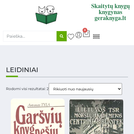
Skaitytų knygų
knygynas
geraknyga.lt
0
KNYGŲ SUPIRKIMAS
LEIDINIAI
Rodomi visi rezultatai: 2