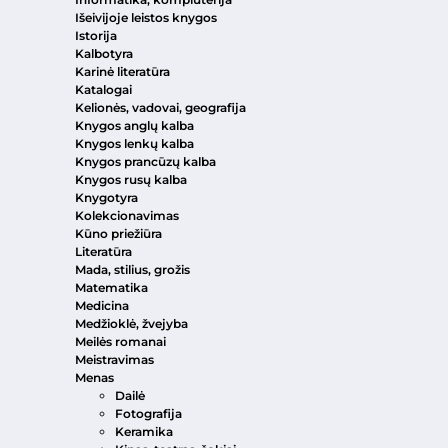
Išeivijoje leistos knygos
Istorija
Kalbotyra
Karinė literatūra
Katalogai
Kelionės, vadovai, geografija
Knygos anglų kalba
Knygos lenkų kalba
Knygos prancūzų kalba
Knygos rusų kalba
Knygotyra
Kolekcionavimas
Kūno priežiūra
Literatūra
Mada, stilius, grožis
Matematika
Medicina
Medžioklė, žvejyba
Meilės romanai
Meistravimas
Menas
Dailė
Fotografija
Keramika