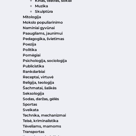
Kinas, teatras, šokiai
Muzika
Skulptūra
Mitologija
Mokslo populiarinimo
Naminiai gyvūnai
Paaugliams, jaunimui
Pedagogika, švietimas
Poezija
Politika
Pomėgiai
Psichologija, sociologija
Publicistika
Rankdarbiai
Receptai, virtuvė
Religija, teologija
Šachmatai, šaškės
Seksologija
Sodas, daržas, gėlės
Sportas
Sveikata
Technika, mechanizmai
Teisė, kriminalistika
Tėveliams, mamoms
Transportas