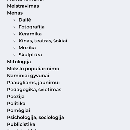
Meistravimas
Menas
Dailė
Fotografija
Keramika
Kinas, teatras, šokiai
Muzika
Skulptūra
Mitologija
Mokslo populiarinimo
Naminiai gyvūnai
Paaugliams, jaunimui
Pedagogika, švietimas
Poezija
Politika
Pomėgiai
Psichologija, sociologija
Publicistika