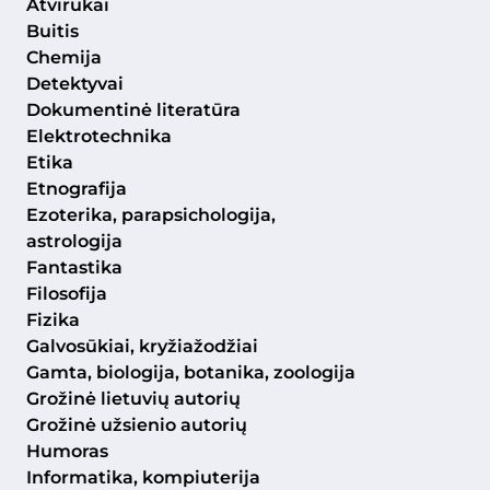
Atvirukai
Buitis
Chemija
Detektyvai
Dokumentinė literatūra
Elektrotechnika
Etika
Etnografija
Ezoterika, parapsichologija,
astrologija
Fantastika
Filosofija
Fizika
Galvosūkiai, kryžiažodžiai
Gamta, biologija, botanika, zoologija
Grožinė lietuvių autorių
Grožinė užsienio autorių
Humoras
Informatika, kompiuterija