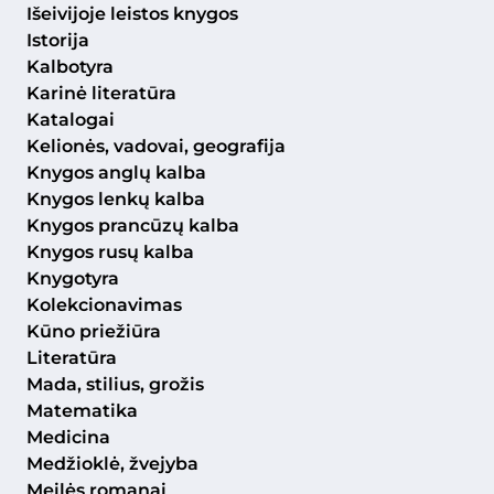
Išeivijoje leistos knygos
Istorija
Kalbotyra
Karinė literatūra
Katalogai
Kelionės, vadovai, geografija
Knygos anglų kalba
Knygos lenkų kalba
Knygos prancūzų kalba
Knygos rusų kalba
Knygotyra
Kolekcionavimas
Kūno priežiūra
Literatūra
Mada, stilius, grožis
Matematika
Medicina
Medžioklė, žvejyba
Meilės romanai