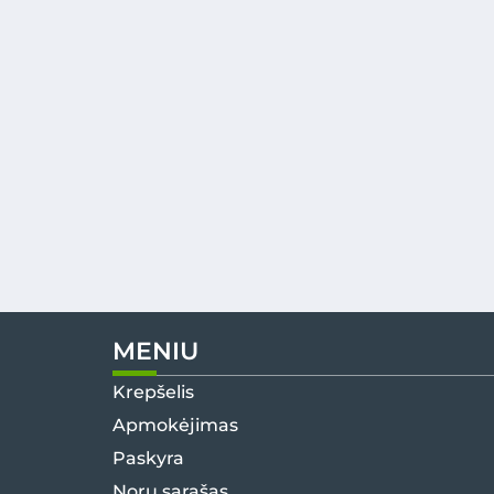
MENIU
Krepšelis
Apmokėjimas
Paskyra
Norų sąrašas