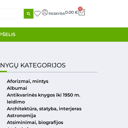
0
0.00
€
PASKYRA
PŠELIS
NYGŲ KATEGORIJOS
Aforizmai, mintys
Albumai
Antikvarinės knygos iki 1950 m.
leidimo
Architektūra, statyba, interjeras
Astronomija
Atsiminimai, biografijos