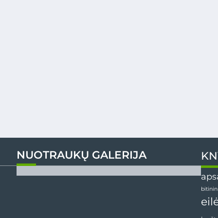
NUOTRAUKŲ GALERIJA
KN
aps
bitini
eil