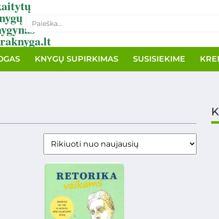
aitytų
nygų
nygynas
raknyga.lt
OGAS
KNYGŲ SUPIRKIMAS
SUSISIEKIME
KRE
K