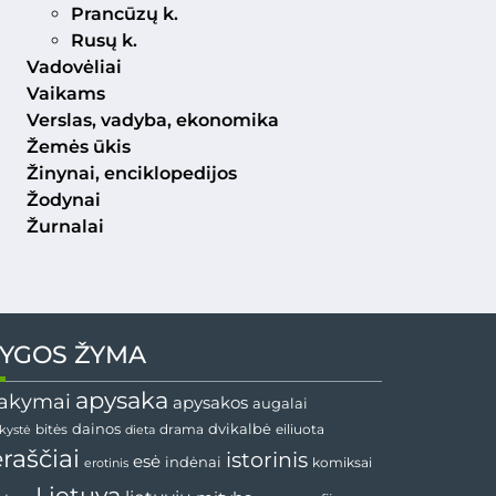
Prancūzų k.
Rusų k.
Vadovėliai
Vaikams
Verslas, vadyba, ekonomika
Žemės ūkis
Žinynai, enciklopedijos
Žodynai
Žurnalai
YGOS ŽYMA
apysaka
akymai
apysakos
augalai
dvikalbė
dainos
drama
bitės
dieta
eiliuota
nkystė
ėraščiai
istorinis
esė
indėnai
komiksai
erotinis
Lietuva