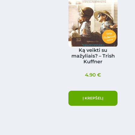
Ką veikti su
mažyliais? – Trish
Kuffner
4.90
€
Į KREPŠELĮ