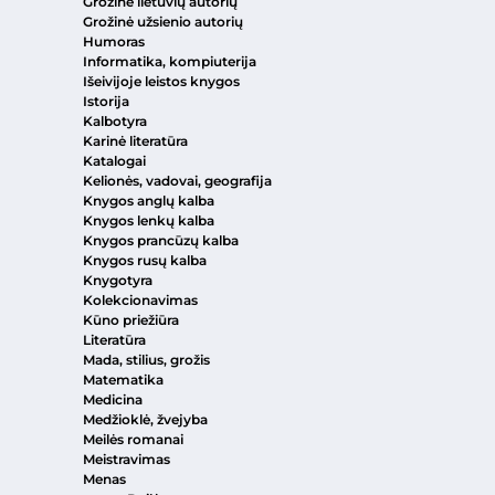
Grožinė lietuvių autorių
Grožinė užsienio autorių
Humoras
Informatika, kompiuterija
Išeivijoje leistos knygos
Istorija
Kalbotyra
Karinė literatūra
Katalogai
Kelionės, vadovai, geografija
Knygos anglų kalba
Knygos lenkų kalba
Knygos prancūzų kalba
Knygos rusų kalba
Knygotyra
Kolekcionavimas
Kūno priežiūra
Literatūra
Mada, stilius, grožis
Matematika
Medicina
Medžioklė, žvejyba
Meilės romanai
Meistravimas
Menas