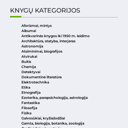
KNYGŲ KATEGORIJOS
Aforizmai, mintys
Albumai
Antikvarinės knygos iki 1950 m. leidimo
Architektūra, statyba, interjeras
Astronomija
Atsiminimai, biografijos
Atvirukai
Buitis
Chemija
Detektyvai
Dokumentinė literatūra
Elektrotechnika
Etika
Etnografija
Ezoterika, parapsichologija, astrologija
Fantastika
Filosofija
Fizika
Galvosūkiai, kryžiažodžiai
Gamta, biologija, botanika, zoologija