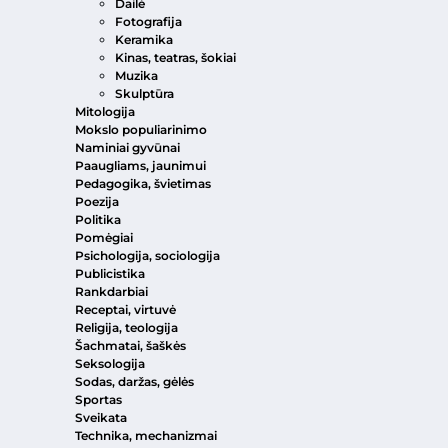
Dailė
Fotografija
Keramika
Kinas, teatras, šokiai
Muzika
Skulptūra
Mitologija
Mokslo populiarinimo
Naminiai gyvūnai
Paaugliams, jaunimui
Pedagogika, švietimas
Poezija
Politika
Pomėgiai
Psichologija, sociologija
Publicistika
Rankdarbiai
Receptai, virtuvė
Religija, teologija
Šachmatai, šaškės
Seksologija
Sodas, daržas, gėlės
Sportas
Sveikata
Technika, mechanizmai