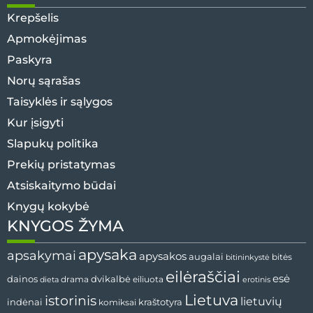
Krepšelis
Apmokėjimas
Paskyra
Norų sąrašas
Taisyklės ir sąlygos
Kur įsigyti
Slapukų politika
Prekių pristatymas
Atsiskaitymo būdai
Knygų kokybė
KNYGOS ŽYMA
apysaka
apsakymai
apysakos
augalai
bitės
bitininkystė
eilėraščiai
esė
dvikalbė
dainos
drama
dieta
eiliuota
erotinis
Lietuva
istorinis
lietuvių
indėnai
komiksai
kraštotyra