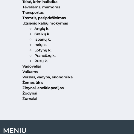
Teisė, kriminalistika
Tėveliams, mamoms
Transportas
Tremtis, pasipriešinimas
Užsienio kalbų mokymas
Anglų k.
Graikų k.
Ispanų k.
Italų k.
Lotynų k.
Prancūzų k.
Rusų k.
Vadovėliai
Vaikams
Verslas, vadyba, ekonomika
Žemės ūkis
Žinynai, enciklopedijos
Žodynai
Žurnalai
MENIU