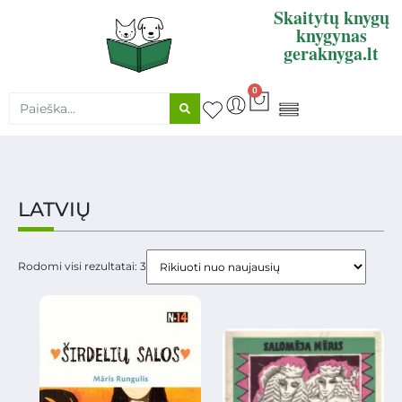
Skaitytų knygų
knygynas
geraknyga.lt
0
KNYGŲ SUPIRKIMAS
LATVIŲ
Rodomi visi rezultatai: 3