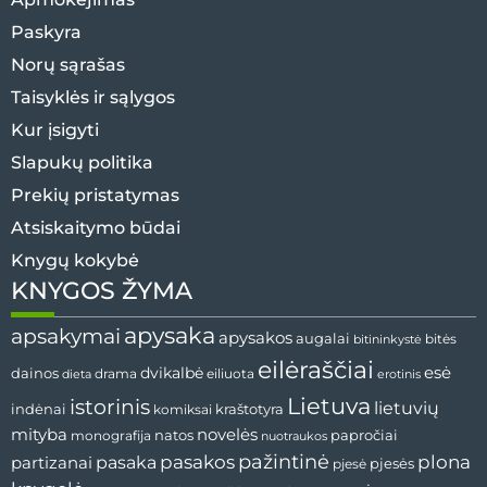
Paskyra
Norų sąrašas
Taisyklės ir sąlygos
Kur įsigyti
Slapukų politika
Prekių pristatymas
Atsiskaitymo būdai
Knygų kokybė
KNYGOS ŽYMA
apysaka
apsakymai
apysakos
augalai
bitininkystė
bitės
eilėraščiai
esė
dainos
dvikalbė
drama
dieta
eiliuota
erotinis
Lietuva
istorinis
lietuvių
indėnai
komiksai
kraštotyra
mityba
novelės
natos
papročiai
monografija
nuotraukos
pažintinė
pasaka
pasakos
plona
partizanai
pjesės
pjesė