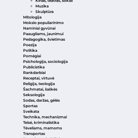
Kinas, teatras, šokiai
Muzika
Skulptūra
Mitologija
Mokslo populiarinimo
Naminiai gyvūnai
Paaugliams, jaunimui
Pedagogika, švietimas
Poezija
Politika
Pomėgiai
Psichologija, sociologija
Publicistika
Rankdarbiai
Receptai, virtuvė
Religija, teologija
Šachmatai, šaškės
Seksologija
Sodas, daržas, gėlės
Sportas
Sveikata
Technika, mechanizmai
Teisė, kriminalistika
Tėveliams, mamoms
Transportas