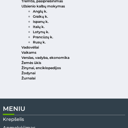
Tremtis, pasipriešinimas
Užsienio kalbų mokymas
Anglų k.
Graikų k.
Ispanų k.
Italų k.
Lotynų k.
Prancūzų k.
Rusų k.
Vadovėliai
Vaikams
Verslas, vadyba, ekonomika
Žemės ūkis
Žinynai, enciklopedijos
Žodynai
Žurnalai
MENIU
Krepšelis
Apmokėjimas