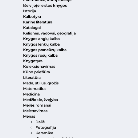
Išeivijoje leistos knygos
Istorija
Kalbotyra
Karinė literatūra
Katalogai
Kelionės, vadovai, geografija
Knygos anglų kalba
Knygos lenkų kalba
Knygos prancūzų kalba
Knygos rusų kalba
Knygotyra
Kolekcionavimas
Kūno priežiūra
Literatūra
Mada, stilius, grožis
Matematika
Medicina
Medžioklė, žvejyba
Meilės romanai
Meistravimas
Menas
Dailė
Fotografija
Keramika