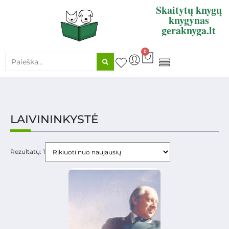
Skaitytų knygų
knygynas
geraknyga.lt
0
KNYGŲ SUPIRKIMAS
LAIVININKYSTĖ
Rezultatų: 1