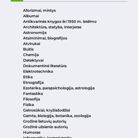
Aforizmai, mintys
Albumai
Antikvarinės knygos iki 1950 m. leidimo
Architektūra, statyba, interjeras
Astronomija
Atsiminimai, biografijos
Atvirukai
Buitis
Chemija
Detektyvai
Dokumentinė literatūra
Elektrotechnika
Etika
Etnografija
Ezoterika, parapsichologija, astrologija
Fantastika
Filosofija
Fizika
Galvosūkiai, kryžiažodžiai
Gamta, biologija, botanika, zoologija
Grožinė lietuvių autorių
Grožinė užsienio autorių
Humoras
Informatika, kompiuterija