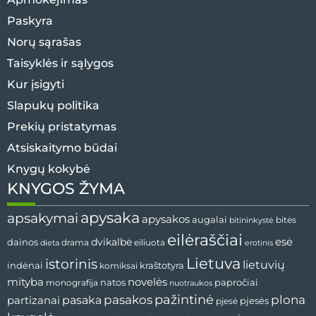
Paskyra
Norų sąrašas
Taisyklės ir sąlygos
Kur įsigyti
Slapukų politika
Prekių pristatymas
Atsiskaitymo būdai
Knygų kokybė
KNYGOS ŽYMA
apysaka
apsakymai
apysakos
augalai
bitininkystė
bitės
eilėraščiai
esė
dainos
dvikalbė
drama
dieta
eiliuota
erotinis
Lietuva
istorinis
lietuvių
indėnai
komiksai
kraštotyra
mityba
novelės
natos
papročiai
monografija
nuotraukos
pažintinė
pasaka
pasakos
plona
partizanai
pjesės
pjesė