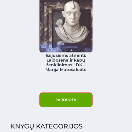
Išėjusiems atminti:
Laidosena ir kapų
ženklinimas LDK –
Marija Matušakaitė
PARDUOTA
KNYGŲ KATEGORIJOS