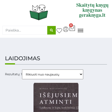
Skaitytų knygų
knygynas
geraknyga.lt
0
KNYGŲ SUPIRKIMAS
LAIDOJIMAS
Rezultatų: 1