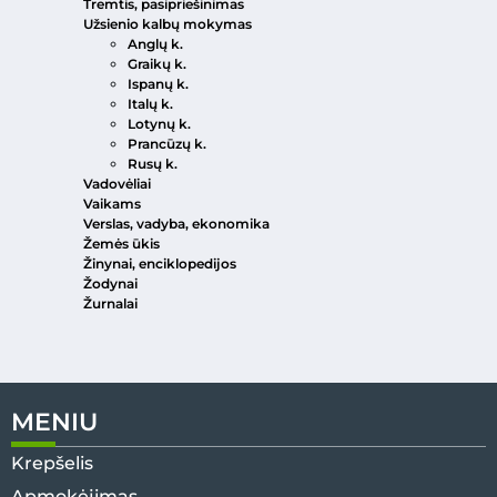
Tremtis, pasipriešinimas
Užsienio kalbų mokymas
Anglų k.
Graikų k.
Ispanų k.
Italų k.
Lotynų k.
Prancūzų k.
Rusų k.
Vadovėliai
Vaikams
Verslas, vadyba, ekonomika
Žemės ūkis
Žinynai, enciklopedijos
Žodynai
Žurnalai
MENIU
Krepšelis
Apmokėjimas