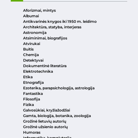
Aforizmai, mintys
Albumai
Antikvarinės knygos iki 1950 m. leidimo
Architektūra, statyba, interjeras
Astronomija
Atsiminimai, biografijos
Atvirukai
Buitis
Chemija
Detektyvai
Dokumentinė literatūra
Elektrotechnika
Etika
Etnografija
Ezoterika, parapsichologija, astrologija
Fantastika
Filosofija
Fizika
Galvosūkiai, kryžiažodžiai
Gamta, biologija, botanika, zoologija
Grožinė lietuvių autorių
Grožinė užsienio autorių
Humoras
Informatika, kompiuterija