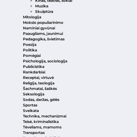
Kinas, teatras, šokiai
Muzika
Skulptūra
Mitologija
Mokslo populiarinimo
Naminiai gyvūnai
Paaugliams, jaunimui
Pedagogika, švietimas
Poezija
Politika
Pomėgiai
Psichologija, sociologija
Publicistika
Rankdarbiai
Receptai, virtuvė
Religija, teologija
Šachmatai, šaškės
Seksologija
Sodas, daržas, gėlės
Sportas
Sveikata
Technika, mechanizmai
Teisė, kriminalistika
Tėveliams, mamoms
Transportas