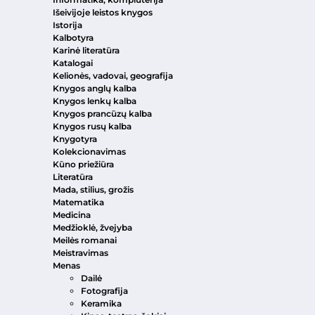
Išeivijoje leistos knygos
Istorija
Kalbotyra
Karinė literatūra
Katalogai
Kelionės, vadovai, geografija
Knygos anglų kalba
Knygos lenkų kalba
Knygos prancūzų kalba
Knygos rusų kalba
Knygotyra
Kolekcionavimas
Kūno priežiūra
Literatūra
Mada, stilius, grožis
Matematika
Medicina
Medžioklė, žvejyba
Meilės romanai
Meistravimas
Menas
Dailė
Fotografija
Keramika