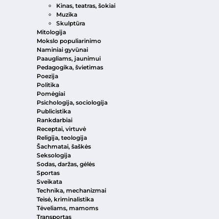
Kinas, teatras, šokiai
Muzika
Skulptūra
Mitologija
Mokslo populiarinimo
Naminiai gyvūnai
Paaugliams, jaunimui
Pedagogika, švietimas
Poezija
Politika
Pomėgiai
Psichologija, sociologija
Publicistika
Rankdarbiai
Receptai, virtuvė
Religija, teologija
Šachmatai, šaškės
Seksologija
Sodas, daržas, gėlės
Sportas
Sveikata
Technika, mechanizmai
Teisė, kriminalistika
Tėveliams, mamoms
Transportas