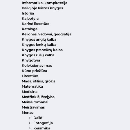
Informatika, kompiuterija
Išeivijoje leistos knygos
Istorija
Kalbotyra
Karinė literatūra
Katalogai
Kelionės, vadovai, geografija
Knygos anglų kalba
Knygos lenkų kalba
Knygos prancūzų kalba
Knygos rusų kalba
Knygotyra
Kolekcionavimas
Kūno priežiūra
Literatūra
Mada, stilius, grožis
Matematika
Medicina
Medžioklė, žvejyba
Meilės romanai
Meistravimas
Menas
Dailė
Fotografija
Keramika