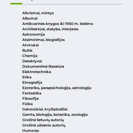
Aforizmai, mintys
Albumai
Antikvarinės knygos iki 1950 m. leidimo
Architektūra, statyba, interjeras
Astronomija
Atsiminimai, biografijos
Atvirukai
Buitis
Chemija
Detektyvai
Dokumentinė literatūra
Elektrotechnika
Etika
Etnografija
Ezoterika, parapsichologija, astrologija
Fantastika
Filosofija
Fizika
Galvosūkiai, kryžiažodžiai
Gamta, biologija, botanika, zoologija
Grožinė lietuvių autorių
Grožinė užsienio autorių
Humoras