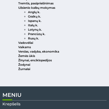
Tremtis, pasipriešinimas
Užsienio kalbų mokymas
Anglų k.
Graikų k.
Ispanų k.
Italų k.
Lotynų k.
Prancūzų k.
Rusų k.
Vadovėliai
Vaikams
Verslas, vadyba, ekonomika
Žemės ūkis
Žinynai, enciklopedijos
Žodynai
Žurnalai
MENIU
Krepšelis