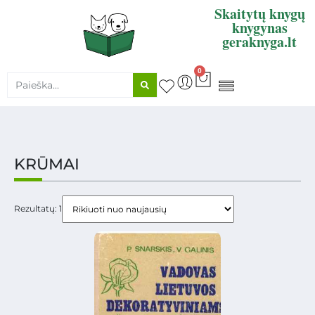
Skaitytų knygų
knygynas
geraknyga.lt
0
KNYGŲ SUPIRKIMAS
KRŪMAI
Rezultatų: 1