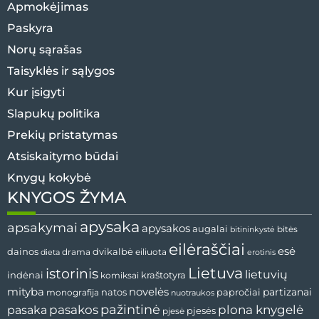
Apmokėjimas
Paskyra
Norų sąrašas
Taisyklės ir sąlygos
Kur įsigyti
Slapukų politika
Prekių pristatymas
Atsiskaitymo būdai
Knygų kokybė
KNYGOS ŽYMA
apysaka
apsakymai
apysakos
augalai
bitės
bitininkystė
eilėraščiai
esė
dvikalbė
dainos
drama
dieta
eiliuota
erotinis
Lietuva
istorinis
lietuvių
indėnai
komiksai
kraštotyra
mityba
novelės
partizanai
natos
papročiai
monografija
nuotraukos
pažintinė
pasaka
pasakos
plona knygelė
pjesės
pjesė