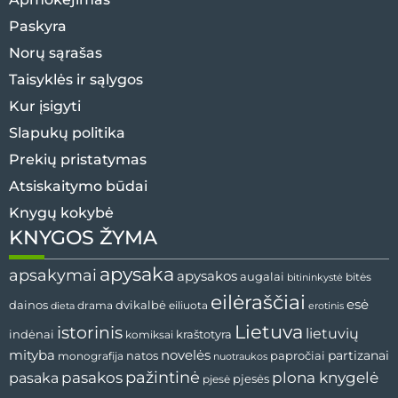
Paskyra
Norų sąrašas
Taisyklės ir sąlygos
Kur įsigyti
Slapukų politika
Prekių pristatymas
Atsiskaitymo būdai
Knygų kokybė
KNYGOS ŽYMA
apysaka
apsakymai
apysakos
augalai
bitės
bitininkystė
eilėraščiai
esė
dvikalbė
dainos
drama
dieta
eiliuota
erotinis
Lietuva
istorinis
lietuvių
indėnai
komiksai
kraštotyra
mityba
novelės
partizanai
natos
papročiai
monografija
nuotraukos
pažintinė
pasaka
pasakos
plona knygelė
pjesės
pjesė