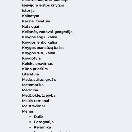
Išeivijoje leistos knygos
Istorija
Kalbotyra
Karinė literatūra
Katalogai
Kelionės, vadovai, geografija
Knygos anglų kalba
Knygos lenkų kalba
Knygos prancūzų kalba
Knygos rusų kalba
Knygotyra
Kolekcionavimas
Kūno priežiūra
Literatūra
Mada, stilius, grožis
Matematika
Medicina
Medžioklė, žvejyba
Meilės romanai
Meistravimas
Menas
Dailė
Fotografija
Keramika