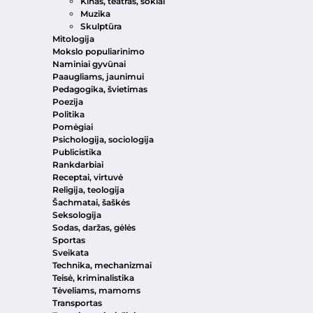
Kinas, teatras, šokiai
Muzika
Skulptūra
Mitologija
Mokslo populiarinimo
Naminiai gyvūnai
Paaugliams, jaunimui
Pedagogika, švietimas
Poezija
Politika
Pomėgiai
Psichologija, sociologija
Publicistika
Rankdarbiai
Receptai, virtuvė
Religija, teologija
Šachmatai, šaškės
Seksologija
Sodas, daržas, gėlės
Sportas
Sveikata
Technika, mechanizmai
Teisė, kriminalistika
Tėveliams, mamoms
Transportas