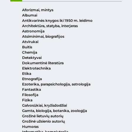
Aforizmai, mintys
Albumai
Antikvarinės knygos iki 1950 m. leidimo
Architektūra, statyba, interjeras
Astronomija
Atsiminimai, biografijos
Atvirukai
Buitis
Chemija
Detektyvai
Dokumentinė literatūra
Elektrotechnika
Etika
Etnografija
Ezoterika, parapsichologija, astrologija
Fantastika
Filosofija
Fizika
Galvosūkiai, kryžiažodžiai
Gamta, biologija, botanika, zoologija
Grožinė lietuvių autorių
Grožinė užsienio autorių
Humoras
Informatika, kompiuterija