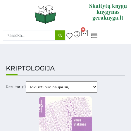
Skaitytų knygų
knygynas
geraknyga.lt
0
KNYGŲ SUPIRKIMAS
KRIPTOLOGIJA
Rezultatų: 1