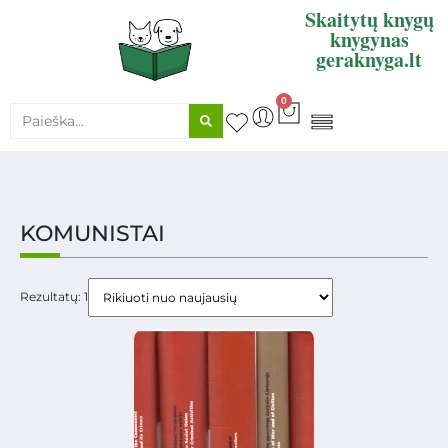
Skaitytų knygų
knygynas
geraknyga.lt
0
KNYGŲ SUPIRKIMAS
KOMUNISTAI
Rezultatų: 1