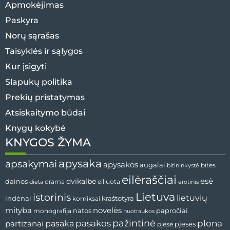
Apmokėjimas
Paskyra
Norų sąrašas
Taisyklės ir sąlygos
Kur įsigyti
Slapukų politika
Prekių pristatymas
Atsiskaitymo būdai
Knygų kokybė
KNYGOS ŽYMA
apysaka
apsakymai
apysakos
augalai
bitininkystė
bitės
eilėraščiai
esė
dainos
dvikalbė
drama
dieta
eiliuota
erotinis
Lietuva
istorinis
lietuvių
indėnai
komiksai
kraštotyra
mityba
novelės
natos
papročiai
monografija
nuotraukos
pažintinė
pasaka
pasakos
plona
partizanai
pjesės
pjesė