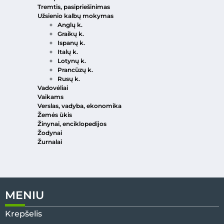
Tremtis, pasipriešinimas
Užsienio kalbų mokymas
Anglų k.
Graikų k.
Ispanų k.
Italų k.
Lotynų k.
Prancūzų k.
Rusų k.
Vadovėliai
Vaikams
Verslas, vadyba, ekonomika
Žemės ūkis
Žinynai, enciklopedijos
Žodynai
Žurnalai
MENIU
Krepšelis