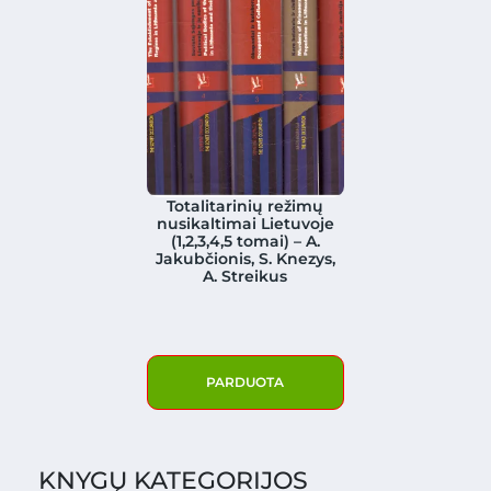
Totalitarinių režimų
nusikaltimai Lietuvoje
(1,2,3,4,5 tomai) – A.
Jakubčionis, S. Knezys,
A. Streikus
PARDUOTA
KNYGŲ KATEGORIJOS