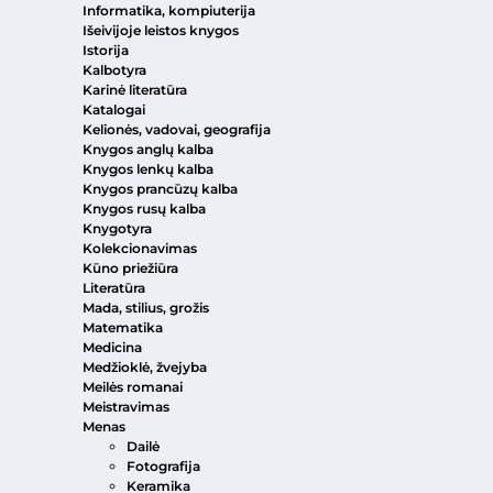
Informatika, kompiuterija
Išeivijoje leistos knygos
Istorija
Kalbotyra
Karinė literatūra
Katalogai
Kelionės, vadovai, geografija
Knygos anglų kalba
Knygos lenkų kalba
Knygos prancūzų kalba
Knygos rusų kalba
Knygotyra
Kolekcionavimas
Kūno priežiūra
Literatūra
Mada, stilius, grožis
Matematika
Medicina
Medžioklė, žvejyba
Meilės romanai
Meistravimas
Menas
Dailė
Fotografija
Keramika