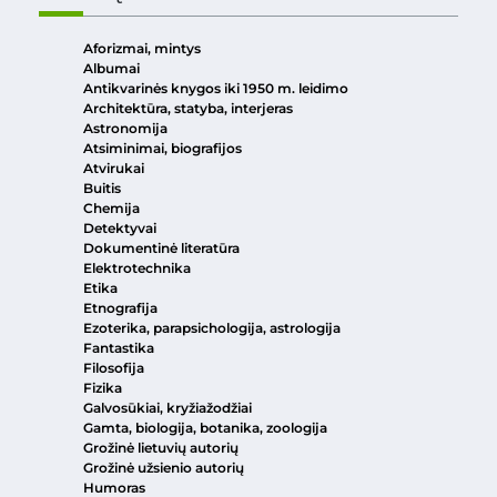
Aforizmai, mintys
Albumai
Antikvarinės knygos iki 1950 m. leidimo
Architektūra, statyba, interjeras
Astronomija
Atsiminimai, biografijos
Atvirukai
Buitis
Chemija
Detektyvai
Dokumentinė literatūra
Elektrotechnika
Etika
Etnografija
Ezoterika, parapsichologija, astrologija
Fantastika
Filosofija
Fizika
Galvosūkiai, kryžiažodžiai
Gamta, biologija, botanika, zoologija
Grožinė lietuvių autorių
Grožinė užsienio autorių
Humoras