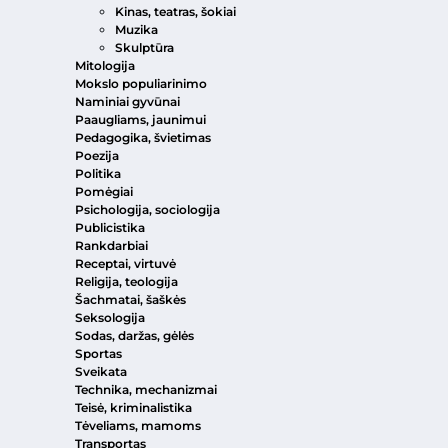
Kinas, teatras, šokiai
Muzika
Skulptūra
Mitologija
Mokslo populiarinimo
Naminiai gyvūnai
Paaugliams, jaunimui
Pedagogika, švietimas
Poezija
Politika
Pomėgiai
Psichologija, sociologija
Publicistika
Rankdarbiai
Receptai, virtuvė
Religija, teologija
Šachmatai, šaškės
Seksologija
Sodas, daržas, gėlės
Sportas
Sveikata
Technika, mechanizmai
Teisė, kriminalistika
Tėveliams, mamoms
Transportas