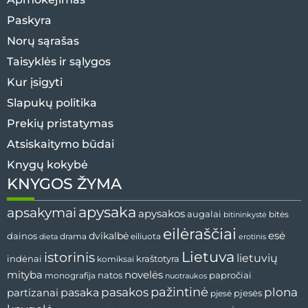
Paskyra
Norų sąrašas
Taisyklės ir sąlygos
Kur įsigyti
Slapukų politika
Prekių pristatymas
Atsiskaitymo būdai
Knygų kokybė
KNYGOS ŽYMA
apysaka
apsakymai
apysakos
augalai
bitininkystė
bitės
eilėraščiai
esė
dainos
dvikalbė
drama
dieta
eiliuota
erotinis
Lietuva
istorinis
lietuvių
indėnai
komiksai
kraštotyra
mityba
novelės
natos
papročiai
monografija
nuotraukos
pažintinė
pasaka
pasakos
plona
partizanai
pjesės
pjesė