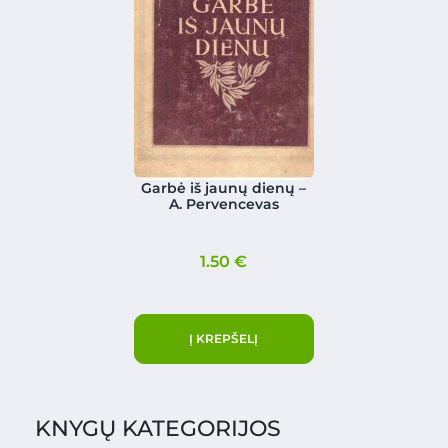
Garbė iš jaunų dienų –
A. Pervencevas
1.50
€
Į KREPŠELĮ
KNYGŲ KATEGORIJOS