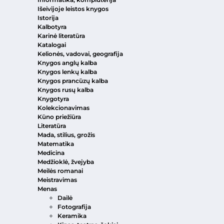
Išeivijoje leistos knygos
Istorija
Kalbotyra
Karinė literatūra
Katalogai
Kelionės, vadovai, geografija
Knygos anglų kalba
Knygos lenkų kalba
Knygos prancūzų kalba
Knygos rusų kalba
Knygotyra
Kolekcionavimas
Kūno priežiūra
Literatūra
Mada, stilius, grožis
Matematika
Medicina
Medžioklė, žvejyba
Meilės romanai
Meistravimas
Menas
Dailė
Fotografija
Keramika