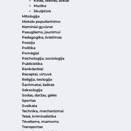
Kinas, teatras, šokiai
Muzika
Skulptūra
Mitologija
Mokslo populiarinimo
Naminiai gyvūnai
Paaugliams, jaunimui
Pedagogika, švietimas
Poezija
Politika
Pomėgiai
Psichologija, sociologija
Publicistika
Rankdarbiai
Receptai, virtuvė
Religija, teologija
Šachmatai, šaškės
Seksologija
Sodas, daržas, gėlės
Sportas
Sveikata
Technika, mechanizmai
Teisė, kriminalistika
Tėveliams, mamoms
Transportas