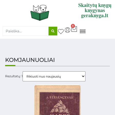
Skaitytų knygų
knygynas
geraknyga.lt
0
KNYGŲ SUPIRKIMAS
KOMJAUNUOLIAI
Rezultatų: 1