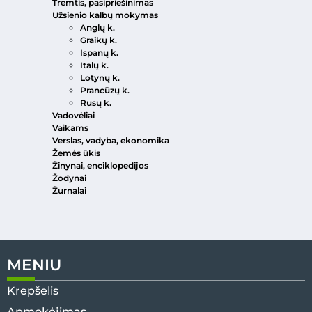
Tremtis, pasipriešinimas
Užsienio kalbų mokymas
Anglų k.
Graikų k.
Ispanų k.
Italų k.
Lotynų k.
Prancūzų k.
Rusų k.
Vadovėliai
Vaikams
Verslas, vadyba, ekonomika
Žemės ūkis
Žinynai, enciklopedijos
Žodynai
Žurnalai
MENIU
Krepšelis
Apmokėjimas