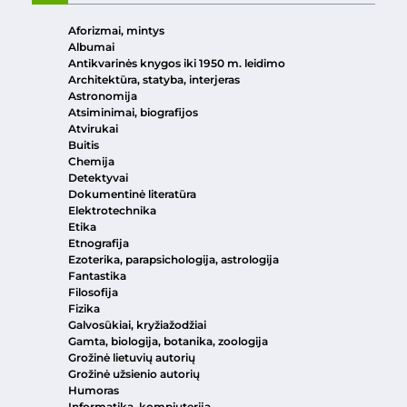
Aforizmai, mintys
Albumai
Antikvarinės knygos iki 1950 m. leidimo
Architektūra, statyba, interjeras
Astronomija
Atsiminimai, biografijos
Atvirukai
Buitis
Chemija
Detektyvai
Dokumentinė literatūra
Elektrotechnika
Etika
Etnografija
Ezoterika, parapsichologija, astrologija
Fantastika
Filosofija
Fizika
Galvosūkiai, kryžiažodžiai
Gamta, biologija, botanika, zoologija
Grožinė lietuvių autorių
Grožinė užsienio autorių
Humoras
Informatika, kompiuterija