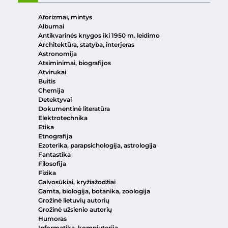
Aforizmai, mintys
Albumai
Antikvarinės knygos iki 1950 m. leidimo
Architektūra, statyba, interjeras
Astronomija
Atsiminimai, biografijos
Atvirukai
Buitis
Chemija
Detektyvai
Dokumentinė literatūra
Elektrotechnika
Etika
Etnografija
Ezoterika, parapsichologija, astrologija
Fantastika
Filosofija
Fizika
Galvosūkiai, kryžiažodžiai
Gamta, biologija, botanika, zoologija
Grožinė lietuvių autorių
Grožinė užsienio autorių
Humoras
Informatika, kompiuterija