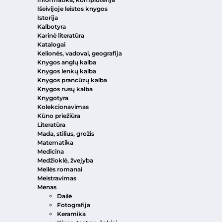
Išeivijoje leistos knygos
Istorija
Kalbotyra
Karinė literatūra
Katalogai
Kelionės, vadovai, geografija
Knygos anglų kalba
Knygos lenkų kalba
Knygos prancūzų kalba
Knygos rusų kalba
Knygotyra
Kolekcionavimas
Kūno priežiūra
Literatūra
Mada, stilius, grožis
Matematika
Medicina
Medžioklė, žvejyba
Meilės romanai
Meistravimas
Menas
Dailė
Fotografija
Keramika