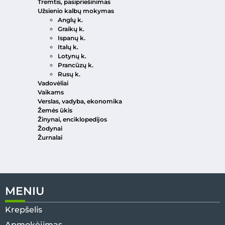
Tremtis, pasipriešinimas
Užsienio kalbų mokymas
Anglų k.
Graikų k.
Ispanų k.
Italų k.
Lotynų k.
Prancūzų k.
Rusų k.
Vadovėliai
Vaikams
Verslas, vadyba, ekonomika
Žemės ūkis
Žinynai, enciklopedijos
Žodynai
Žurnalai
MENIU
Krepšelis
Apmokėjimas