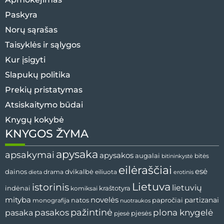
Paskyra
Norų sąrašas
Taisyklės ir sąlygos
Kur įsigyti
Slapukų politika
Prekių pristatymas
Atsiskaitymo būdai
Knygų kokybė
KNYGOS ŽYMA
apysaka
apsakymai
apysakos
augalai
bitės
bitininkystė
eilėraščiai
esė
dvikalbė
dainos
drama
dieta
eiliuota
erotinis
Lietuva
istorinis
lietuvių
indėnai
komiksai
kraštotyra
mityba
novelės
partizanai
natos
papročiai
monografija
nuotraukos
pažintinė
pasaka
pasakos
plona knygelė
pjesės
pjesė