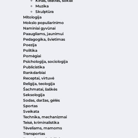
Kinas, teatras, šokiai
Muzika
Skulptūra
Mitologija
Mokslo populiarinimo
Naminiai gyvūnai
Paaugliams, jaunimui
Pedagogika, švietimas
Poezija
Politika
Pomėgiai
Psichologija, sociologija
Publicistika
Rankdarbiai
Receptai, virtuvė
Religija, teologija
Šachmatai, šaškės
Seksologija
Sodas, daržas, gėlės
Sportas
Sveikata
Technika, mechanizmai
Teisė, kriminalistika
Tėveliams, mamoms
Transportas