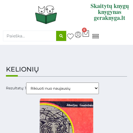
Skaitytų knygų
knygynas
geraknyga.lt
0
KNYGŲ SUPIRKIMAS
KELIONIŲ
Rezultatų: 1