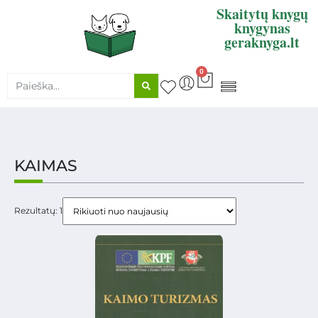
Skaitytų knygų
knygynas
geraknyga.lt
0
KNYGŲ SUPIRKIMAS
KAIMAS
Rezultatų: 1