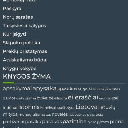
Paskyra
Norų sąrašas
Taisyklės ir sąlygos
Kur įsigyti
Slapukų politika
Prekių pristatymas
Atsiskaitymo būdai
Knygų kokybė
KNYGOS ŽYMA
apysaka
apsakymai
apysakos
augalai
bitininkystė
bitės
eilėraščiai
esė
dainos
dvikalbė
drama
dieta
eiliuota
erotinis
Lietuva
istorinis
lietuvių
indėnai
komiksai
kraštotyra
mityba
novelės
natos
papročiai
monografija
nuotraukos
pažintinė
pasaka
pasakos
plona
partizanai
pjesės
pjesė