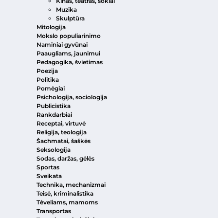
Kinas, teatras, šokiai
Muzika
Skulptūra
Mitologija
Mokslo populiarinimo
Naminiai gyvūnai
Paaugliams, jaunimui
Pedagogika, švietimas
Poezija
Politika
Pomėgiai
Psichologija, sociologija
Publicistika
Rankdarbiai
Receptai, virtuvė
Religija, teologija
Šachmatai, šaškės
Seksologija
Sodas, daržas, gėlės
Sportas
Sveikata
Technika, mechanizmai
Teisė, kriminalistika
Tėveliams, mamoms
Transportas