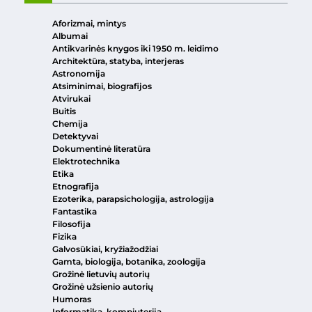
Aforizmai, mintys
Albumai
Antikvarinės knygos iki 1950 m. leidimo
Architektūra, statyba, interjeras
Astronomija
Atsiminimai, biografijos
Atvirukai
Buitis
Chemija
Detektyvai
Dokumentinė literatūra
Elektrotechnika
Etika
Etnografija
Ezoterika, parapsichologija, astrologija
Fantastika
Filosofija
Fizika
Galvosūkiai, kryžiažodžiai
Gamta, biologija, botanika, zoologija
Grožinė lietuvių autorių
Grožinė užsienio autorių
Humoras
Informatika, kompiuterija