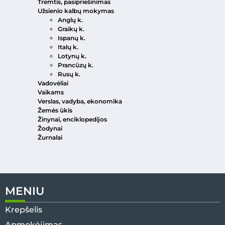
Tremtis, pasipriešinimas
Užsienio kalbų mokymas
Anglų k.
Graikų k.
Ispanų k.
Italų k.
Lotynų k.
Prancūzų k.
Rusų k.
Vadovėliai
Vaikams
Verslas, vadyba, ekonomika
Žemės ūkis
Žinynai, enciklopedijos
Žodynai
Žurnalai
MENIU
Krepšelis
Apmokėjimas