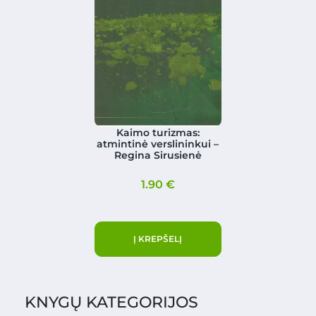
Kaimo turizmas:
atmintinė verslininkui –
Regina Sirusienė
1.90
€
Į KREPŠELĮ
KNYGŲ KATEGORIJOS