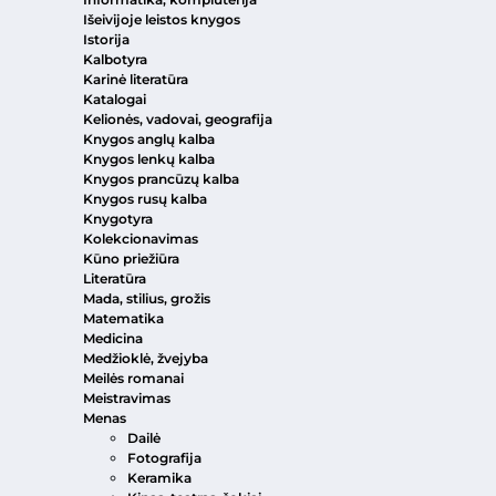
Išeivijoje leistos knygos
Istorija
Kalbotyra
Karinė literatūra
Katalogai
Kelionės, vadovai, geografija
Knygos anglų kalba
Knygos lenkų kalba
Knygos prancūzų kalba
Knygos rusų kalba
Knygotyra
Kolekcionavimas
Kūno priežiūra
Literatūra
Mada, stilius, grožis
Matematika
Medicina
Medžioklė, žvejyba
Meilės romanai
Meistravimas
Menas
Dailė
Fotografija
Keramika