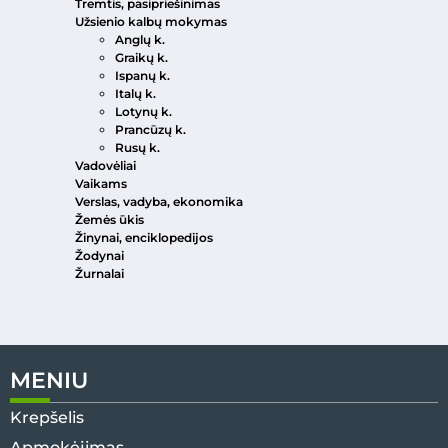
Tremtis, pasipriešinimas
Užsienio kalbų mokymas
Anglų k.
Graikų k.
Ispanų k.
Italų k.
Lotynų k.
Prancūzų k.
Rusų k.
Vadovėliai
Vaikams
Verslas, vadyba, ekonomika
Žemės ūkis
Žinynai, enciklopedijos
Žodynai
Žurnalai
MENIU
Krepšelis
Apmokėjimas