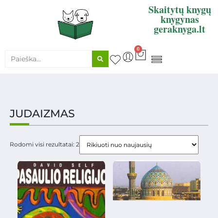
Skaitytų knygų
knygynas
geraknyga.lt
0
KNYGŲ SUPIRKIMAS
JUDAIZMAS
Rodomi visi rezultatai: 2