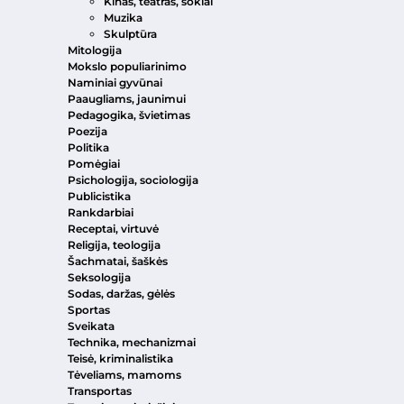
Kinas, teatras, šokiai
Muzika
Skulptūra
Mitologija
Mokslo populiarinimo
Naminiai gyvūnai
Paaugliams, jaunimui
Pedagogika, švietimas
Poezija
Politika
Pomėgiai
Psichologija, sociologija
Publicistika
Rankdarbiai
Receptai, virtuvė
Religija, teologija
Šachmatai, šaškės
Seksologija
Sodas, daržas, gėlės
Sportas
Sveikata
Technika, mechanizmai
Teisė, kriminalistika
Tėveliams, mamoms
Transportas