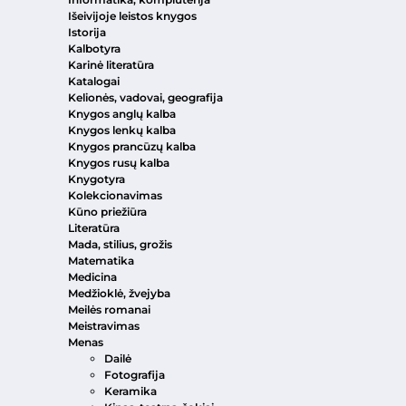
Išeivijoje leistos knygos
Istorija
Kalbotyra
Karinė literatūra
Katalogai
Kelionės, vadovai, geografija
Knygos anglų kalba
Knygos lenkų kalba
Knygos prancūzų kalba
Knygos rusų kalba
Knygotyra
Kolekcionavimas
Kūno priežiūra
Literatūra
Mada, stilius, grožis
Matematika
Medicina
Medžioklė, žvejyba
Meilės romanai
Meistravimas
Menas
Dailė
Fotografija
Keramika