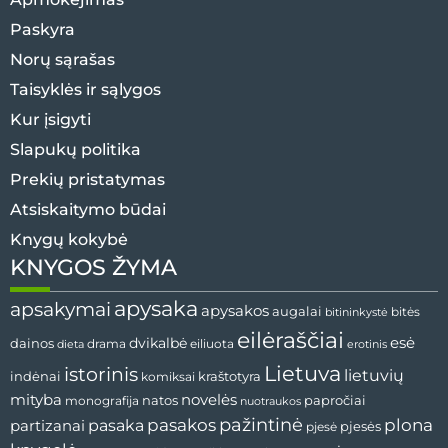
Paskyra
Norų sąrašas
Taisyklės ir sąlygos
Kur įsigyti
Slapukų politika
Prekių pristatymas
Atsiskaitymo būdai
Knygų kokybė
KNYGOS ŽYMA
apysaka
apsakymai
apysakos
augalai
bitininkystė
bitės
eilėraščiai
esė
dainos
dvikalbė
drama
dieta
eiliuota
erotinis
Lietuva
istorinis
lietuvių
indėnai
komiksai
kraštotyra
mityba
novelės
natos
papročiai
monografija
nuotraukos
pažintinė
pasaka
pasakos
plona
partizanai
pjesės
pjesė