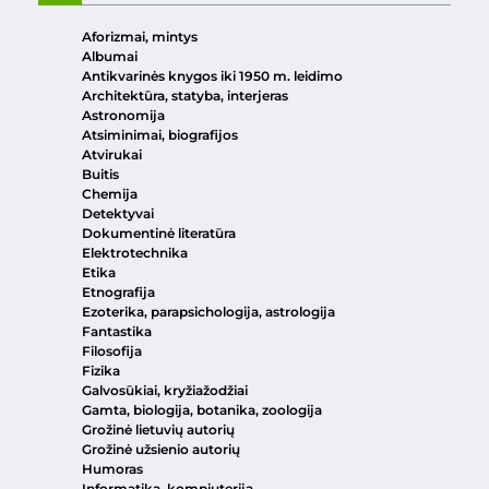
Aforizmai, mintys
Albumai
Antikvarinės knygos iki 1950 m. leidimo
Architektūra, statyba, interjeras
Astronomija
Atsiminimai, biografijos
Atvirukai
Buitis
Chemija
Detektyvai
Dokumentinė literatūra
Elektrotechnika
Etika
Etnografija
Ezoterika, parapsichologija, astrologija
Fantastika
Filosofija
Fizika
Galvosūkiai, kryžiažodžiai
Gamta, biologija, botanika, zoologija
Grožinė lietuvių autorių
Grožinė užsienio autorių
Humoras
Informatika, kompiuterija