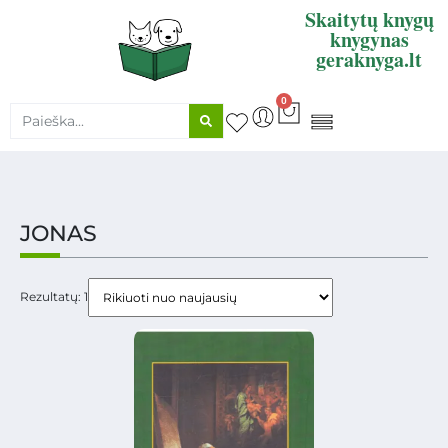
Skaitytų knygų
knygynas
geraknyga.lt
0
KNYGŲ SUPIRKIMAS
JONAS
Rezultatų: 1