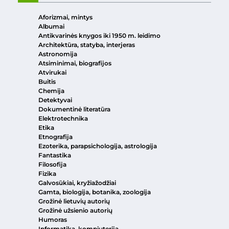
Aforizmai, mintys
Albumai
Antikvarinės knygos iki 1950 m. leidimo
Architektūra, statyba, interjeras
Astronomija
Atsiminimai, biografijos
Atvirukai
Buitis
Chemija
Detektyvai
Dokumentinė literatūra
Elektrotechnika
Etika
Etnografija
Ezoterika, parapsichologija, astrologija
Fantastika
Filosofija
Fizika
Galvosūkiai, kryžiažodžiai
Gamta, biologija, botanika, zoologija
Grožinė lietuvių autorių
Grožinė užsienio autorių
Humoras
Informatika, kompiuterija