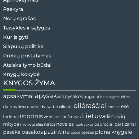
Paskyra
Norų sąrašas
Taisyklės ir sąlygos
Kur įsigyti
Slapukų politika
Prekių pristatymas
Atsiskaitymo būdai
Knygų kokybė
KNYGOS ŽYMA
apysaka
apsakymai
apysakos
augalai
bitės
bitininkystė
eilėraščiai
esė
dvikalbė
dainos
drama
dieta
eiliuota
erotinis
Lietuva
istorinis
lietuvių
indėnai
komiksai
kraštotyra
mityba
novelės
partizanai
natos
papročiai
monografija
nuotraukos
pažintinė
pasaka
pasakos
plona knygelė
pjesės
pjesė