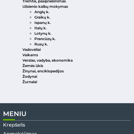
Tremtis, pasipriešinimas
Užsienio kalbų mokymas
Anglų k.
Graikų k.
Ispanų k.
Italų k.
Lotynų k.
Prancūzų k.
Rusų k.
Vadovėliai
Vaikams
Verslas, vadyba, ekonomika
Žemės ūkis
Žinynai, enciklopedijos
Žodynai
Žurnalai
MENIU
Krepšelis
Apmokėjimas