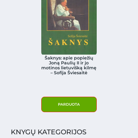
Šaknys: apie popiežių
Joną Paulių II ir jo
motinos lietuvišką kilmę
– Sofija Šviesaitė
PARDUOTA
KNYGŲ KATEGORIJOS