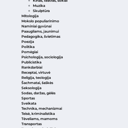
Kinas, teatras, šokiai
Muzika
Skulptūra
Mitologija
Mokslo populiarinimo
Naminiai gyvūnai
Paaugliams, jaunimui
Pedagogika, švietimas
Poezija
Politika
Pomėgiai
Psichologija, sociologija
Publicistika
Rankdarbiai
Receptai, virtuvė
Religija, teologija
Šachmatai, šaškės
Seksologija
Sodas, daržas, gėlės
Sportas
Sveikata
Technika, mechanizmai
Teisė, kriminalistika
Tėveliams, mamoms
Transportas