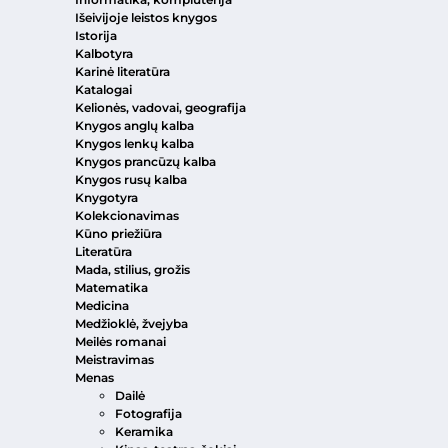
Išeivijoje leistos knygos
Istorija
Kalbotyra
Karinė literatūra
Katalogai
Kelionės, vadovai, geografija
Knygos anglų kalba
Knygos lenkų kalba
Knygos prancūzų kalba
Knygos rusų kalba
Knygotyra
Kolekcionavimas
Kūno priežiūra
Literatūra
Mada, stilius, grožis
Matematika
Medicina
Medžioklė, žvejyba
Meilės romanai
Meistravimas
Menas
Dailė
Fotografija
Keramika