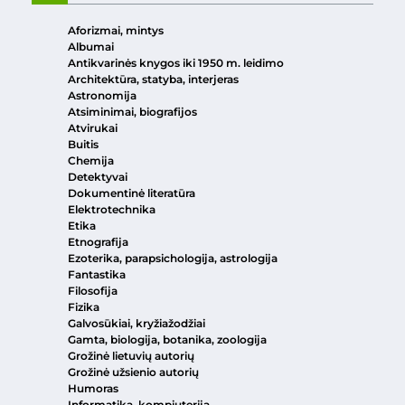
Aforizmai, mintys
Albumai
Antikvarinės knygos iki 1950 m. leidimo
Architektūra, statyba, interjeras
Astronomija
Atsiminimai, biografijos
Atvirukai
Buitis
Chemija
Detektyvai
Dokumentinė literatūra
Elektrotechnika
Etika
Etnografija
Ezoterika, parapsichologija, astrologija
Fantastika
Filosofija
Fizika
Galvosūkiai, kryžiažodžiai
Gamta, biologija, botanika, zoologija
Grožinė lietuvių autorių
Grožinė užsienio autorių
Humoras
Informatika, kompiuterija