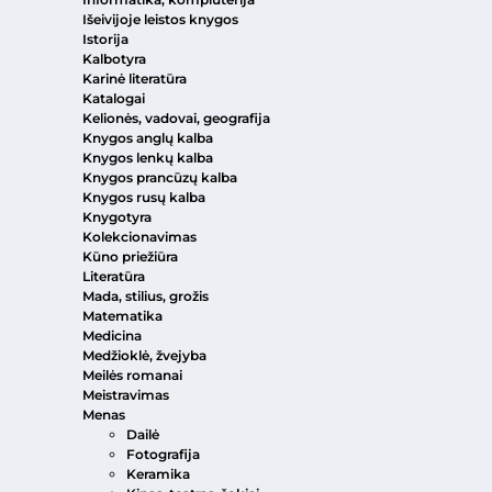
Išeivijoje leistos knygos
Istorija
Kalbotyra
Karinė literatūra
Katalogai
Kelionės, vadovai, geografija
Knygos anglų kalba
Knygos lenkų kalba
Knygos prancūzų kalba
Knygos rusų kalba
Knygotyra
Kolekcionavimas
Kūno priežiūra
Literatūra
Mada, stilius, grožis
Matematika
Medicina
Medžioklė, žvejyba
Meilės romanai
Meistravimas
Menas
Dailė
Fotografija
Keramika