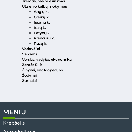
Tremtis, pasipriešinimas
Užsienio kalbų mokymas
Anglų k.
Graikų k.
Ispanų k.
Italų k.
Lotynų k.
Prancūzų k.
Rusų k.
Vadovėliai
Vaikams
Verslas, vadyba, ekonomika
Žemės ūkis
Žinynai, enciklopedijos
Žodynai
Žurnalai
MENIU
Krepšelis
Apmokėjimas