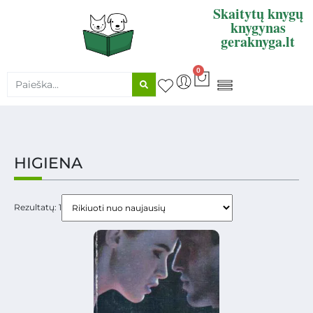
Skaitytų knygų
knygynas
geraknyga.lt
0
KNYGŲ SUPIRKIMAS
HIGIENA
Rezultatų: 1