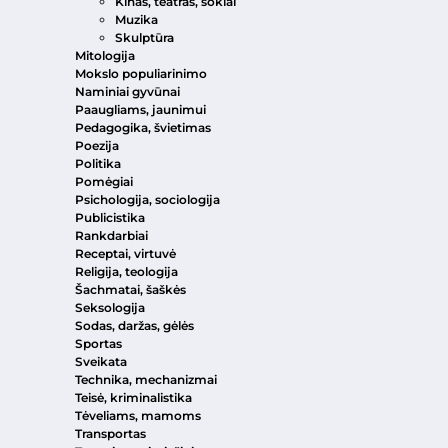
Kinas, teatras, šokiai
Muzika
Skulptūra
Mitologija
Mokslo populiarinimo
Naminiai gyvūnai
Paaugliams, jaunimui
Pedagogika, švietimas
Poezija
Politika
Pomėgiai
Psichologija, sociologija
Publicistika
Rankdarbiai
Receptai, virtuvė
Religija, teologija
Šachmatai, šaškės
Seksologija
Sodas, daržas, gėlės
Sportas
Sveikata
Technika, mechanizmai
Teisė, kriminalistika
Tėveliams, mamoms
Transportas