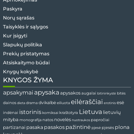
Paskyra
Norų sąrašas
Taisyklės ir sąlygos
Kur įsigyti
Slapukų politika
Prekių pristatymas
Atsiskaitymo būdai
Knygų kokybė
KNYGOS ŽYMA
apysaka
apsakymai
apysakos
augalai
bitininkystė
bitės
eilėraščiai
esė
dainos
dvikalbė
drama
dieta
eiliuota
erotinis
Lietuva
istorinis
lietuvių
indėnai
komiksai
kraštotyra
mityba
novelės
natos
papročiai
monografija
nuotraukos
pažintinė
pasaka
pasakos
plona
partizanai
pjesės
pjesė