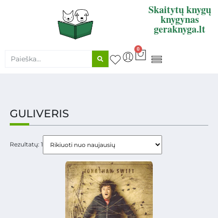
Skaitytų knygų
knygynas
geraknyga.lt
0
KNYGŲ SUPIRKIMAS
GULIVERIS
Rezultatų: 1