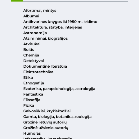
Aforizmai, mintys
Albumai
Antikvarinės knygos iki 1950 m. leidimo
Architektūra, statyba, interjeras
Astronomija
Atsiminimai, biografijos
Atvirukai
Buitis
Chemija
Detektyvai
Dokumentinė literatūra
Elektrotechnika
Etika
Etnografija
Ezoterika, parapsichologija, astrologija
Fantastika
Filosofija
Fizika
Galvosūkiai, kryžiažodžiai
Gamta, biologija, botanika, zoologija
Grožinė lietuvių autorių
Grožinė užsienio autorių
Humoras
Informatika, kompiuterija