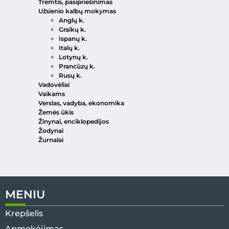
Tremtis, pasipriešinimas
Užsienio kalbų mokymas
Anglų k.
Graikų k.
Ispanų k.
Italų k.
Lotynų k.
Prancūzų k.
Rusų k.
Vadovėliai
Vaikams
Verslas, vadyba, ekonomika
Žemės ūkis
Žinynai, enciklopedijos
Žodynai
Žurnalai
MENIU
Krepšelis
Apmokėjimas