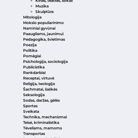
Kinas, teatras, šokiai
Muzika
Skulptūra
Mitologija
Mokslo populiarinimo
Naminiai gyvūnai
Paaugliams, jaunimui
Pedagogika, švietimas
Poezija
Politika
Pomėgiai
Psichologija, sociologija
Publicistika
Rankdarbiai
Receptai, virtuvė
Religija, teologija
Šachmatai, šaškės
Seksologija
Sodas, daržas, gėlės
Sportas
Sveikata
Technika, mechanizmai
Teisė, kriminalistika
Tėveliams, mamoms
Transportas