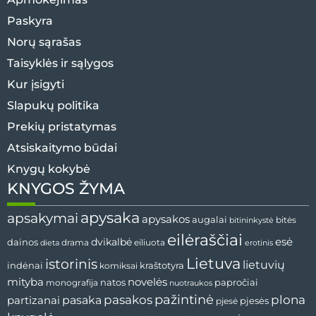
Paskyra
Norų sąrašas
Taisyklės ir sąlygos
Kur įsigyti
Slapukų politika
Prekių pristatymas
Atsiskaitymo būdai
Knygų kokybė
KNYGOS ŽYMA
apysaka
apsakymai
apysakos
augalai
bitininkystė
bitės
eilėraščiai
esė
dainos
dvikalbė
drama
dieta
eiliuota
erotinis
Lietuva
istorinis
lietuvių
indėnai
komiksai
kraštotyra
mityba
novelės
natos
papročiai
monografija
nuotraukos
pažintinė
pasaka
pasakos
plona
partizanai
pjesės
pjesė