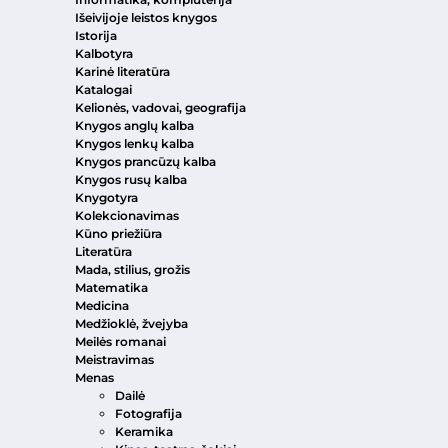
Išeivijoje leistos knygos
Istorija
Kalbotyra
Karinė literatūra
Katalogai
Kelionės, vadovai, geografija
Knygos anglų kalba
Knygos lenkų kalba
Knygos prancūzų kalba
Knygos rusų kalba
Knygotyra
Kolekcionavimas
Kūno priežiūra
Literatūra
Mada, stilius, grožis
Matematika
Medicina
Medžioklė, žvejyba
Meilės romanai
Meistravimas
Menas
Dailė
Fotografija
Keramika