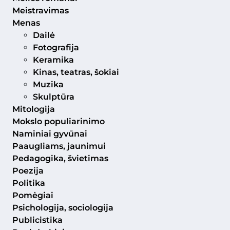
Meistravimas
Menas
Dailė
Fotografija
Keramika
Kinas, teatras, šokiai
Muzika
Skulptūra
Mitologija
Mokslo populiarinimo
Naminiai gyvūnai
Paaugliams, jaunimui
Pedagogika, švietimas
Poezija
Politika
Pomėgiai
Psichologija, sociologija
Publicistika