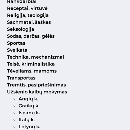
Rankdarbiai
Receptai, virtuvė
Religija, teologija
Šachmatai, šaškės
Seksologija
Sodas, daržas, gėlės
Sportas
Sveikata
Technika, mechanizmai
Teisė, kriminalistika
Tėveliams, mamoms
Transportas
Tremtis, pasipriešinimas
Užsienio kalbų mokymas
Anglų k.
Graikų k.
Ispanų k.
Italų k.
Lotynų k.