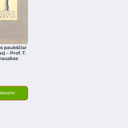
s paukščiai
s) – Prof. T.
nauskas
RDUOTA