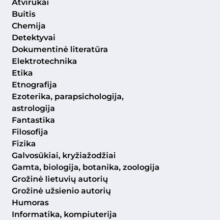
Atvirukai
Buitis
Chemija
Detektyvai
Dokumentinė literatūra
Elektrotechnika
Etika
Etnografija
Ezoterika, parapsichologija,
astrologija
Fantastika
Filosofija
Fizika
Galvosūkiai, kryžiažodžiai
Gamta, biologija, botanika, zoologija
Grožinė lietuvių autorių
Grožinė užsienio autorių
Humoras
Informatika, kompiuterija