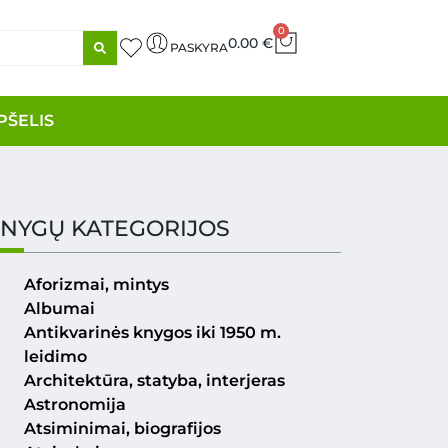
0
0.00
€
PASKYRA
PŠELIS
NYGŲ KATEGORIJOS
Aforizmai, mintys
Albumai
Antikvarinės knygos iki 1950 m.
leidimo
Architektūra, statyba, interjeras
Astronomija
Atsiminimai, biografijos