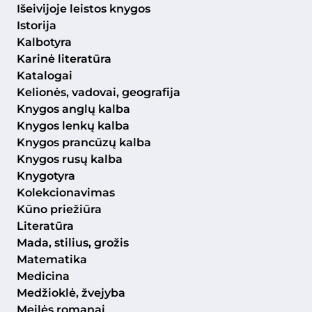
Išeivijoje leistos knygos
Istorija
Kalbotyra
Karinė literatūra
Katalogai
Kelionės, vadovai, geografija
Knygos anglų kalba
Knygos lenkų kalba
Knygos prancūzų kalba
Knygos rusų kalba
Knygotyra
Kolekcionavimas
Kūno priežiūra
Literatūra
Mada, stilius, grožis
Matematika
Medicina
Medžioklė, žvejyba
Meilės romanai