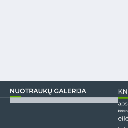
NUOTRAUKŲ GALERIJA
KN
aps
bitini
eil