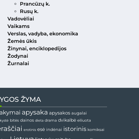
Prancūzų k.
Rusų k.
Vadovėliai
Vaikams
Verslas, vadyba, ekonomika
Žemės ūkis
Žinynai, enciklopedijos
Žodynai
Žurnalai
YGOS ŽYMA
apysaka
akymai
apysakos
augalai
dainos
dvikalbė
drama
nkystė
bitės
dieta
eiliuota
ėraščiai
istorinis
esė
indėnai
komiksai
erotinis
Lietuva