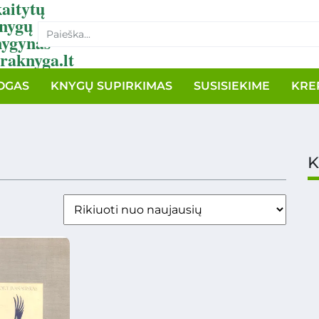
aitytų
nygų
nygynas
raknyga.lt
OGAS
KNYGŲ SUPIRKIMAS
SUSISIEKIME
KRE
K