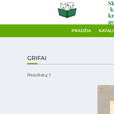
Sk
k
k
ge
PRADŽIA
KATAL
GRIFAI
Rezultatų: 1