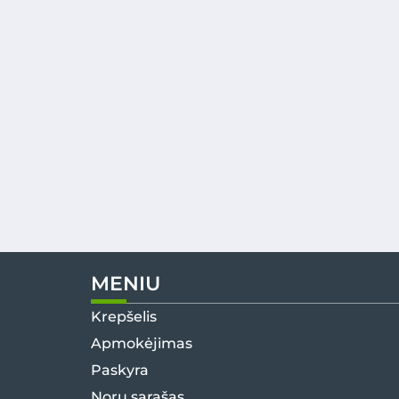
MENIU
Krepšelis
Apmokėjimas
Paskyra
Norų sąrašas