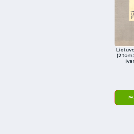
Lietuvo
(2 toma
Iva
PA