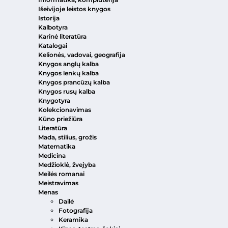
Išeivijoje leistos knygos
Istorija
Kalbotyra
Karinė literatūra
Katalogai
Kelionės, vadovai, geografija
Knygos anglų kalba
Knygos lenkų kalba
Knygos prancūzų kalba
Knygos rusų kalba
Knygotyra
Kolekcionavimas
Kūno priežiūra
Literatūra
Mada, stilius, grožis
Matematika
Medicina
Medžioklė, žvejyba
Meilės romanai
Meistravimas
Menas
Dailė
Fotografija
Keramika