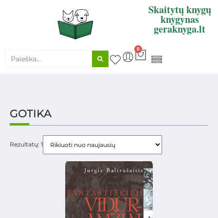
Skaitytų knygų
knygynas
geraknyga.lt
0
KNYGŲ SUPIRKIMAS
GOTIKA
Rezultatų: 1