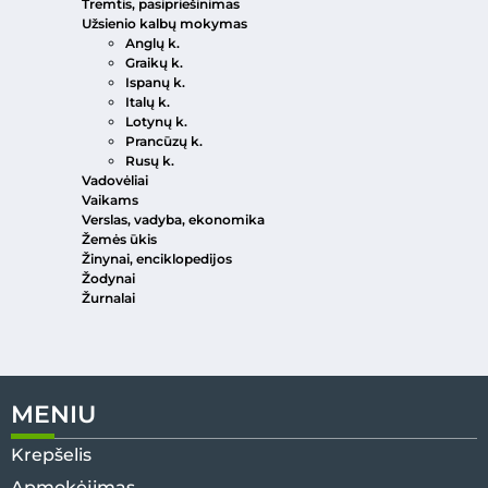
Tremtis, pasipriešinimas
Užsienio kalbų mokymas
Anglų k.
Graikų k.
Ispanų k.
Italų k.
Lotynų k.
Prancūzų k.
Rusų k.
Vadovėliai
Vaikams
Verslas, vadyba, ekonomika
Žemės ūkis
Žinynai, enciklopedijos
Žodynai
Žurnalai
MENIU
Krepšelis
Apmokėjimas