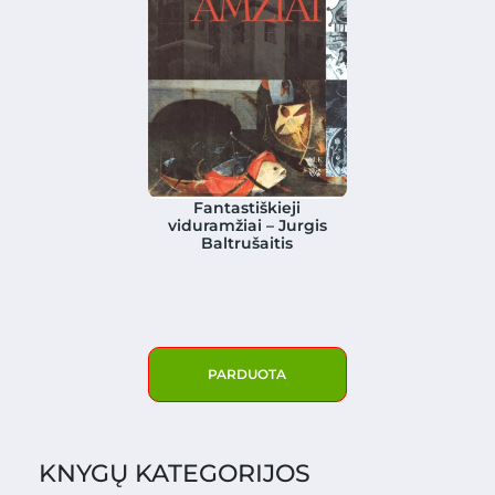
Fantastiškieji
viduramžiai – Jurgis
Baltrušaitis
PARDUOTA
KNYGŲ KATEGORIJOS