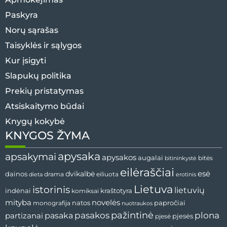
Paskyra
Norų sąrašas
Taisyklės ir sąlygos
Kur įsigyti
Slapukų politika
Prekių pristatymas
Atsiskaitymo būdai
Knygų kokybė
KNYGOS ŽYMA
apysaka
apsakymai
apysakos
augalai
bitininkystė
bitės
eilėraščiai
esė
dainos
dvikalbė
drama
dieta
eiliuota
erotinis
Lietuva
istorinis
lietuvių
indėnai
komiksai
kraštotyra
mityba
novelės
natos
papročiai
monografija
nuotraukos
pažintinė
pasaka
pasakos
plona
partizanai
pjesės
pjesė