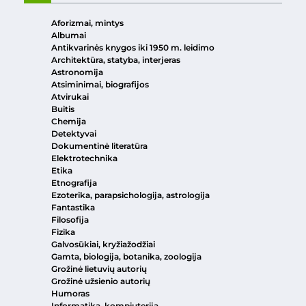
Aforizmai, mintys
Albumai
Antikvarinės knygos iki 1950 m. leidimo
Architektūra, statyba, interjeras
Astronomija
Atsiminimai, biografijos
Atvirukai
Buitis
Chemija
Detektyvai
Dokumentinė literatūra
Elektrotechnika
Etika
Etnografija
Ezoterika, parapsichologija, astrologija
Fantastika
Filosofija
Fizika
Galvosūkiai, kryžiažodžiai
Gamta, biologija, botanika, zoologija
Grožinė lietuvių autorių
Grožinė užsienio autorių
Humoras
Informatika, kompiuterija