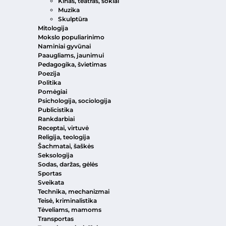
Kinas, teatras, šokiai
Muzika
Skulptūra
Mitologija
Mokslo populiarinimo
Naminiai gyvūnai
Paaugliams, jaunimui
Pedagogika, švietimas
Poezija
Politika
Pomėgiai
Psichologija, sociologija
Publicistika
Rankdarbiai
Receptai, virtuvė
Religija, teologija
Šachmatai, šaškės
Seksologija
Sodas, daržas, gėlės
Sportas
Sveikata
Technika, mechanizmai
Teisė, kriminalistika
Tėveliams, mamoms
Transportas