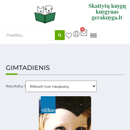
Skaitytų knygų
knygynas
geraknyga.lt
0
KNYGŲ SUPIRKIMAS
GIMTADIENIS
Rezultatų: 1