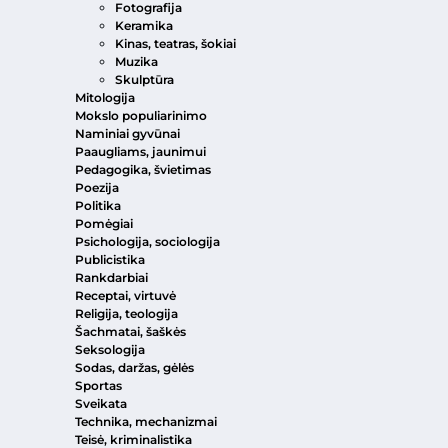
Fotografija
Keramika
Kinas, teatras, šokiai
Muzika
Skulptūra
Mitologija
Mokslo populiarinimo
Naminiai gyvūnai
Paaugliams, jaunimui
Pedagogika, švietimas
Poezija
Politika
Pomėgiai
Psichologija, sociologija
Publicistika
Rankdarbiai
Receptai, virtuvė
Religija, teologija
Šachmatai, šaškės
Seksologija
Sodas, daržas, gėlės
Sportas
Sveikata
Technika, mechanizmai
Teisė, kriminalistika