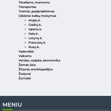
Tėveliams, mamoms
Transportas
Tremtis, pasipriešinimas
Užsienio kalbų mokymas
Anglų k.
Graikų k.
Ispanų k.
Italų k.
Lotynų k.
Prancūzų k.
Rusų k.
Vadovėliai
Vaikams
Verslas, vadyba, ekonomika
Žemės ūkis
Žinynai, enciklopedijos
Žodynai
Žurnalai
MENIU