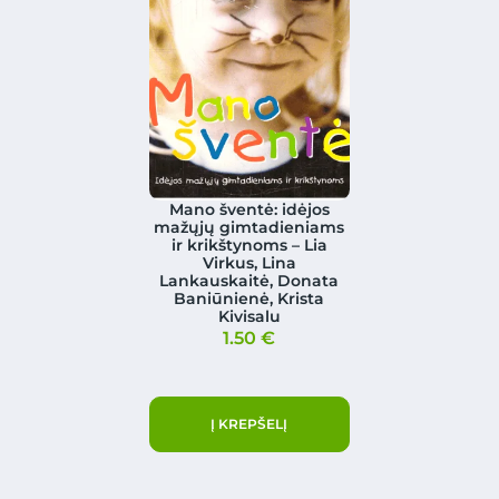
Mano šventė: idėjos
mažųjų gimtadieniams
ir krikštynoms – Lia
Virkus, Lina
Lankauskaitė, Donata
Baniūnienė, Krista
Kivisalu
1.50
€
Į KREPŠELĮ