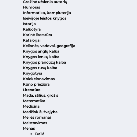
Grožinė užsienio autorių
Humoras
Informatika, kompiuterija
Išeivijoje leistos knygos
Istorija
Kalbotyra
Karinė literatūra
Katalogai
Kelionės, vadovai, geografija
Knygos anglų kalba
Knygos lenkų kalba
Knygos prancūzų kalba
Knygos rusų kalba
Knygotyra
Kolekcionavimas
Kūno priežiūra
Literatūra
Mada, stilius, grožis
Matematika
Medicina
Medžioklė, žvejyba
Meilės romanai
Meistravimas
Menas
Dailė