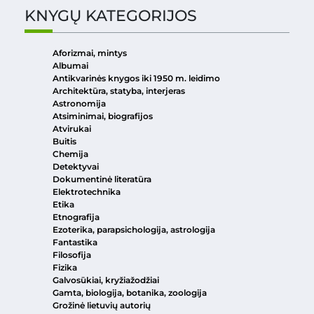
KNYGŲ KATEGORIJOS
Aforizmai, mintys
Albumai
Antikvarinės knygos iki 1950 m. leidimo
Architektūra, statyba, interjeras
Astronomija
Atsiminimai, biografijos
Atvirukai
Buitis
Chemija
Detektyvai
Dokumentinė literatūra
Elektrotechnika
Etika
Etnografija
Ezoterika, parapsichologija, astrologija
Fantastika
Filosofija
Fizika
Galvosūkiai, kryžiažodžiai
Gamta, biologija, botanika, zoologija
Grožinė lietuvių autorių