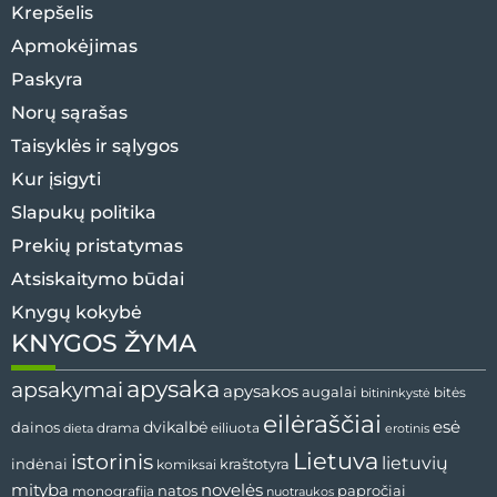
Krepšelis
Apmokėjimas
Paskyra
Norų sąrašas
Taisyklės ir sąlygos
Kur įsigyti
Slapukų politika
Prekių pristatymas
Atsiskaitymo būdai
Knygų kokybė
KNYGOS ŽYMA
apysaka
apsakymai
apysakos
augalai
bitininkystė
bitės
eilėraščiai
esė
dainos
dvikalbė
drama
dieta
eiliuota
erotinis
Lietuva
istorinis
lietuvių
indėnai
komiksai
kraštotyra
mityba
novelės
natos
papročiai
monografija
nuotraukos