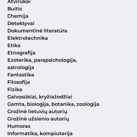
Atvirukai
Buitis
Chemija
Detektyvai
Dokumentinė literatūra
Elektrotechnika
Etika
Etnografija
Ezoterika, parapsichologija,
astrologija
Fantastika
Filosofija
Fizika
Galvosūkiai, kryžiažodžiai
Gamta, biologija, botanika, zoologija
Grožinė lietuvių autorių
Grožinė užsienio autorių
Humoras
Informatika, kompiuterija