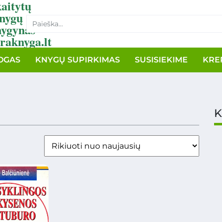
aitytų
nygų
nygynas
raknyga.lt
OGAS
KNYGŲ SUPIRKIMAS
SUSISIEKIME
KRE
K