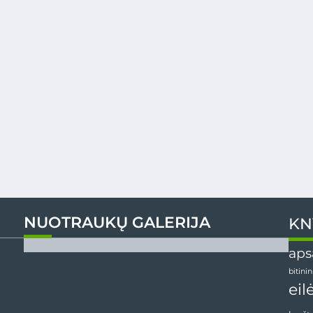
NUOTRAUKŲ GALERIJA
KN
aps
bitini
eil