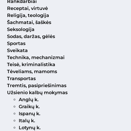
Rankdarbiai
Receptai, virtuvė
Religija, teologija
Šachmatai, šaškės
Seksologija
Sodas, daržas, gėlės
Sportas
Sveikata
Technika, mechanizmai
Teisė, kriminalistika
Tėveliams, mamoms
Transportas
Tremtis, pasipriešinimas
Užsienio kalbų mokymas
Anglų k.
Graikų k.
Ispanų k.
Italų k.
Lotynų k.