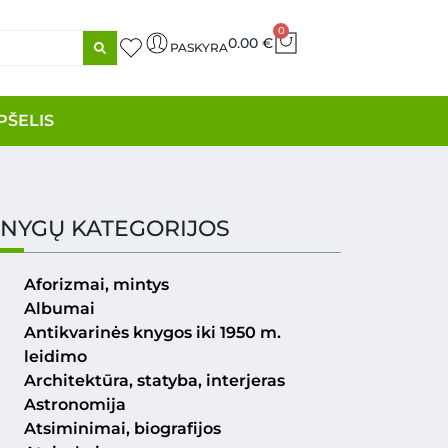
0
0.00
€
PASKYRA
PŠELIS
NYGŲ KATEGORIJOS
Aforizmai, mintys
Albumai
Antikvarinės knygos iki 1950 m.
leidimo
Architektūra, statyba, interjeras
Astronomija
Atsiminimai, biografijos