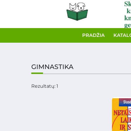
Sk
k
k
ge
PRADŽIA
KATAL
GIMNASTIKA
Rezultatų: 1