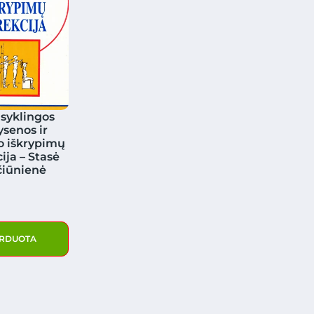
syklingos
ysenos ir
o iškrypimų
ija – Stasė
čiūnienė
RDUOTA