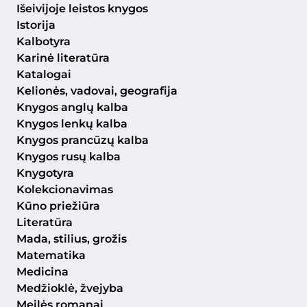
Išeivijoje leistos knygos
Istorija
Kalbotyra
Karinė literatūra
Katalogai
Kelionės, vadovai, geografija
Knygos anglų kalba
Knygos lenkų kalba
Knygos prancūzų kalba
Knygos rusų kalba
Knygotyra
Kolekcionavimas
Kūno priežiūra
Literatūra
Mada, stilius, grožis
Matematika
Medicina
Medžioklė, žvejyba
Meilės romanai