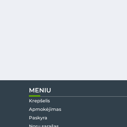
MENIU
Krepšelis
Apmokėjimas
Paskyra
Norų sąrašas