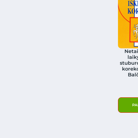
Netai
laik
stubur
korekc
Bal
PA