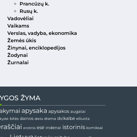
Prancūzų k.
Rusų k.
Vadovėliai
Vaikams
Verslas, vadyba, ekonomika
Žemės ūkis
Žinynai, enciklopedijos
Žodynai
Žurnalai
YGOS ŽYMA
apysaka
akymai
apysakos
augalai
dainos
dvikalbė
drama
nkystė
bitės
dieta
eiliuota
ėraščiai
istorinis
esė
indėnai
komiksai
erotinis
Lietuva