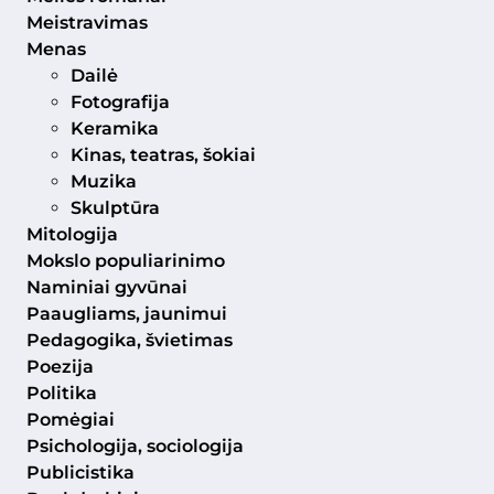
Meistravimas
Menas
Dailė
Fotografija
Keramika
Kinas, teatras, šokiai
Muzika
Skulptūra
Mitologija
Mokslo populiarinimo
Naminiai gyvūnai
Paaugliams, jaunimui
Pedagogika, švietimas
Poezija
Politika
Pomėgiai
Psichologija, sociologija
Publicistika