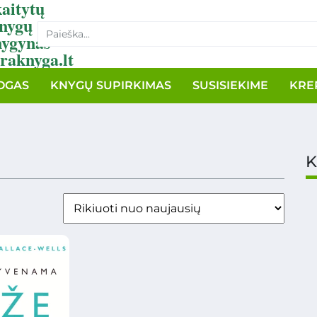
aitytų
nygų
nygynas
raknyga.lt
OGAS
KNYGŲ SUPIRKIMAS
SUSISIEKIME
KRE
K