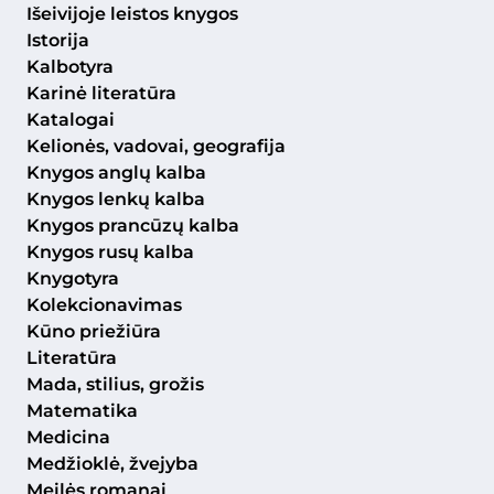
Išeivijoje leistos knygos
Istorija
Kalbotyra
Karinė literatūra
Katalogai
Kelionės, vadovai, geografija
Knygos anglų kalba
Knygos lenkų kalba
Knygos prancūzų kalba
Knygos rusų kalba
Knygotyra
Kolekcionavimas
Kūno priežiūra
Literatūra
Mada, stilius, grožis
Matematika
Medicina
Medžioklė, žvejyba
Meilės romanai