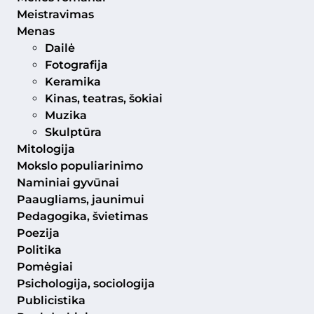
Meistravimas
Menas
Dailė
Fotografija
Keramika
Kinas, teatras, šokiai
Muzika
Skulptūra
Mitologija
Mokslo populiarinimo
Naminiai gyvūnai
Paaugliams, jaunimui
Pedagogika, švietimas
Poezija
Politika
Pomėgiai
Psichologija, sociologija
Publicistika