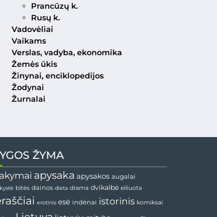
Prancūzų k.
Rusų k.
Vadovėliai
Vaikams
Verslas, vadyba, ekonomika
Žemės ūkis
Žinynai, enciklopedijos
Žodynai
Žurnalai
YGOS ŽYMA
apysaka
akymai
apysakos
augalai
dainos
dvikalbė
drama
nkystė
bitės
dieta
eiliuota
ėraščiai
istorinis
esė
indėnai
komiksai
erotinis
Lietuva