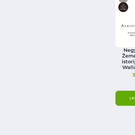
Neg
Žemė.
istor
Wall
Į 