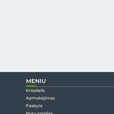
MENIU
Krepšelis
Apmokėjimas
Paskyra
Norų sąrašas