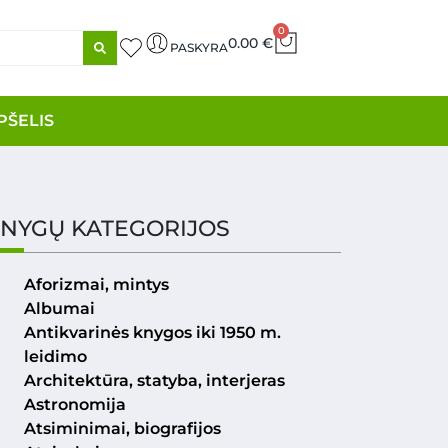
0
0.00
€
PASKYRA
PŠELIS
NYGŲ KATEGORIJOS
Aforizmai, mintys
Albumai
Antikvarinės knygos iki 1950 m.
leidimo
Architektūra, statyba, interjeras
Astronomija
Atsiminimai, biografijos