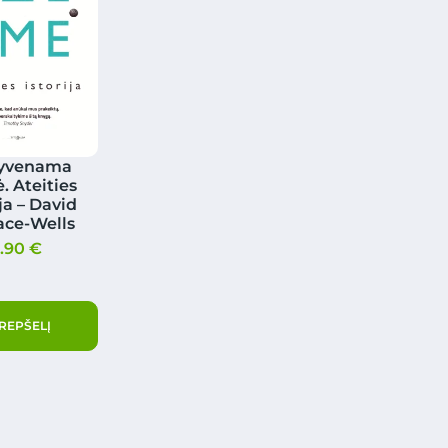
yvenama
 Ateities
ija – David
ace-Wells
3.90
€
KREPŠELĮ