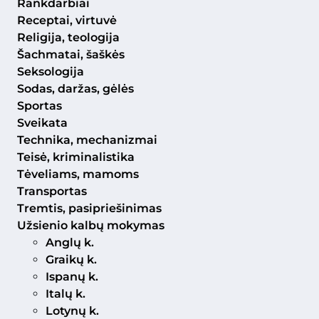
Rankdarbiai
Receptai, virtuvė
Religija, teologija
Šachmatai, šaškės
Seksologija
Sodas, daržas, gėlės
Sportas
Sveikata
Technika, mechanizmai
Teisė, kriminalistika
Tėveliams, mamoms
Transportas
Tremtis, pasipriešinimas
Užsienio kalbų mokymas
Anglų k.
Graikų k.
Ispanų k.
Italų k.
Lotynų k.