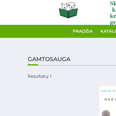
Sk
k
k
ge
PRADŽIA
KATAL
GAMTOSAUGA
Rezultatų: 1