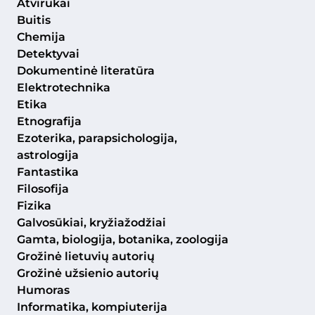
Atvirukai
Buitis
Chemija
Detektyvai
Dokumentinė literatūra
Elektrotechnika
Etika
Etnografija
Ezoterika, parapsichologija,
astrologija
Fantastika
Filosofija
Fizika
Galvosūkiai, kryžiažodžiai
Gamta, biologija, botanika, zoologija
Grožinė lietuvių autorių
Grožinė užsienio autorių
Humoras
Informatika, kompiuterija