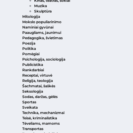
Kinas, teatras, šokiai
Muzika
Skulptūra
Mitologija
Mokslo populiarinimo
Naminiai gyvūnai
Paaugliams, jaunimui
Pedagogika, švietimas
Poezija
Politika
Pomėgiai
Psichologija, sociologija
Publicistika
Rankdarbiai
Receptai, virtuvė
Religija, teologija
Šachmatai, šaškės
Seksologija
Sodas, daržas, gėlės
Sportas
Sveikata
Technika, mechanizmai
Teisė, kriminalistika
Tėveliams, mamoms
Transportas