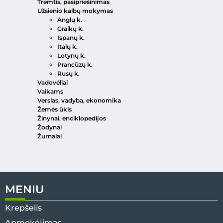
Tremtis, pasipriešinimas
Užsienio kalbų mokymas
Anglų k.
Graikų k.
Ispanų k.
Italų k.
Lotynų k.
Prancūzų k.
Rusų k.
Vadovėliai
Vaikams
Verslas, vadyba, ekonomika
Žemės ūkis
Žinynai, enciklopedijos
Žodynai
Žurnalai
MENIU
Krepšelis
Apmokėjimas