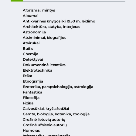
Aforizmai, mintys
Albumai
Antikvarinės knygos iki 1950 m. leidimo
Architektūra, statyba, interjeras
Astronomija
Atsiminimai, biografijos
Atvirukai
Buitis
Chemija
Detektyvai
Dokumentinė literatūra
Elektrotechnika
Etika
Etnografija
Ezoterika, parapsichologija, astrologija
Fantastika
Filosofija
Fizika
Galvosūkiai, kryžiažodžiai
Gamta, biologija, botanika, zoologija
Grožinė lietuvių autorių
Grožinė užsienio autorių
Humoras
Informatika, kompiuterija