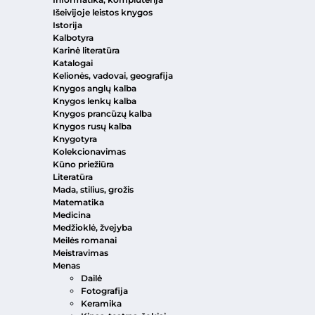
Išeivijoje leistos knygos
Istorija
Kalbotyra
Karinė literatūra
Katalogai
Kelionės, vadovai, geografija
Knygos anglų kalba
Knygos lenkų kalba
Knygos prancūzų kalba
Knygos rusų kalba
Knygotyra
Kolekcionavimas
Kūno priežiūra
Literatūra
Mada, stilius, grožis
Matematika
Medicina
Medžioklė, žvejyba
Meilės romanai
Meistravimas
Menas
Dailė
Fotografija
Keramika