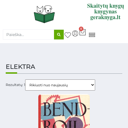
Skaitytų knygų
knygynas
geraknyga.lt
0
KNYGŲ SUPIRKIMAS
ELEKTRA
Rezultatų: 1