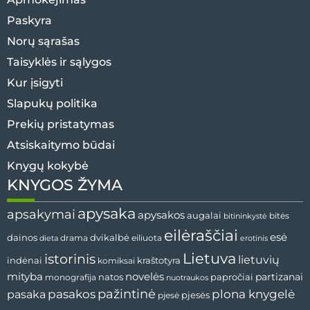
Paskyra
Norų sąrašas
Taisyklės ir sąlygos
Kur įsigyti
Slapukų politika
Prekių pristatymas
Atsiskaitymo būdai
Knygų kokybė
KNYGOS ŽYMA
apysaka
apsakymai
apysakos
augalai
bitės
bitininkystė
eilėraščiai
esė
dvikalbė
dainos
drama
dieta
eiliuota
erotinis
Lietuva
istorinis
lietuvių
indėnai
komiksai
kraštotyra
mityba
novelės
partizanai
natos
papročiai
monografija
nuotraukos
pažintinė
pasaka
pasakos
plona knygelė
pjesės
pjesė