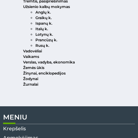
Tremtis, pasipriešinimas
Užsienio kalbų mokymas
Anglų k.
Graikų k.
Ispanų k.
Italų k.
Lotynų k.
Prancūzų k.
Rusų k.
Vadovėliai
Vaikams
Verslas, vadyba, ekonomika
Žemės ūkis
Žinynai, enciklopedijos
Žodynai
Žurnalai
MENIU
Krepšelis
Apmokėjimas