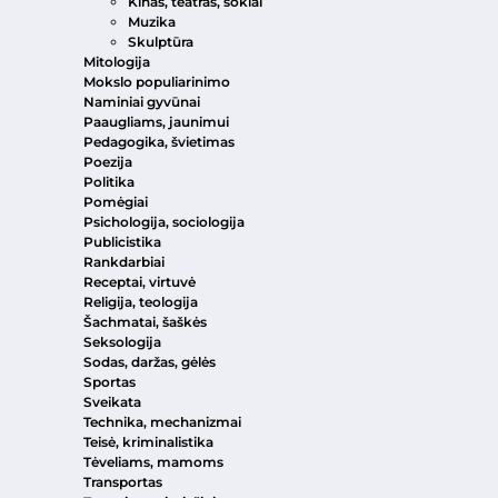
Kinas, teatras, šokiai
Muzika
Skulptūra
Mitologija
Mokslo populiarinimo
Naminiai gyvūnai
Paaugliams, jaunimui
Pedagogika, švietimas
Poezija
Politika
Pomėgiai
Psichologija, sociologija
Publicistika
Rankdarbiai
Receptai, virtuvė
Religija, teologija
Šachmatai, šaškės
Seksologija
Sodas, daržas, gėlės
Sportas
Sveikata
Technika, mechanizmai
Teisė, kriminalistika
Tėveliams, mamoms
Transportas