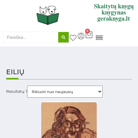
Skaitytų knygų
knygynas
geraknyga.lt
0
KNYGŲ SUPIRKIMAS
EILIŲ
Rezultatų: 1