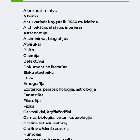
Aforizmai, mintys
Albumai
Antikvarinės knygos iki 1950 m. leidimo
Architektūra, statyba, interjeras
Astronomija
Atsiminimai, biografijos
Atvirukai
Buitis
Chemija
Detektyvai
Dokumentinė literatūra
Elektrotechnika
Etika
Etnografija
Ezoterika, parapsichologija, astrologija
Fantastika
Filosofija
Fizika
Galvosūkiai, kryžiažodžiai
Gamta, biologija, botanika, zoologija
Grožinė lietuvių autorių
Grožinė užsienio autorių
Humoras
Informatika, kompiuterija