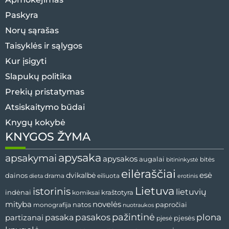
Paskyra
Norų sąrašas
Taisyklės ir sąlygos
Kur įsigyti
Slapukų politika
Prekių pristatymas
Atsiskaitymo būdai
Knygų kokybė
KNYGOS ŽYMA
apysaka
apsakymai
apysakos
augalai
bitininkystė
bitės
eilėraščiai
esė
dainos
dvikalbė
drama
dieta
eiliuota
erotinis
Lietuva
istorinis
lietuvių
indėnai
komiksai
kraštotyra
mityba
novelės
natos
papročiai
monografija
nuotraukos
pažintinė
pasaka
pasakos
plona
partizanai
pjesės
pjesė