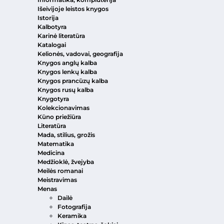
Išeivijoje leistos knygos
Istorija
Kalbotyra
Karinė literatūra
Katalogai
Kelionės, vadovai, geografija
Knygos anglų kalba
Knygos lenkų kalba
Knygos prancūzų kalba
Knygos rusų kalba
Knygotyra
Kolekcionavimas
Kūno priežiūra
Literatūra
Mada, stilius, grožis
Matematika
Medicina
Medžioklė, žvejyba
Meilės romanai
Meistravimas
Menas
Dailė
Fotografija
Keramika