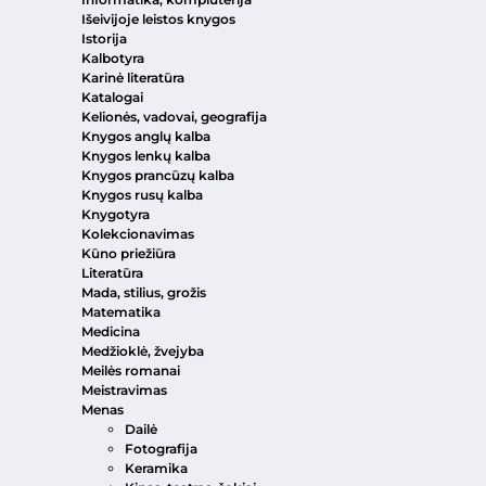
Išeivijoje leistos knygos
Istorija
Kalbotyra
Karinė literatūra
Katalogai
Kelionės, vadovai, geografija
Knygos anglų kalba
Knygos lenkų kalba
Knygos prancūzų kalba
Knygos rusų kalba
Knygotyra
Kolekcionavimas
Kūno priežiūra
Literatūra
Mada, stilius, grožis
Matematika
Medicina
Medžioklė, žvejyba
Meilės romanai
Meistravimas
Menas
Dailė
Fotografija
Keramika