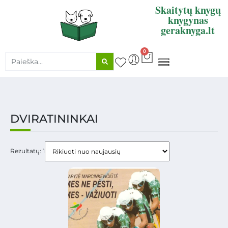
Skaitytų knygų
knygynas
geraknyga.lt
0
KNYGŲ SUPIRKIMAS
DVIRATININKAI
Rezultatų: 1