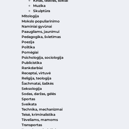
Kinas, teatras, šokiai
Muzika
Skulptūra
Mitologija
Mokslo populiarinimo
Naminiai gyvūnai
Paaugliams, jaunimui
Pedagogika, švietimas
Poezija
Politika
Pomėgiai
Psichologija, sociologija
Publicistika
Rankdarbiai
Receptai, virtuvė
Religija, teologija
Šachmatai, šaškės
Seksologija
Sodas, daržas, gėlės
Sportas
Sveikata
Technika, mechanizmai
Teisė, kriminalistika
Tėveliams, mamoms
Transportas