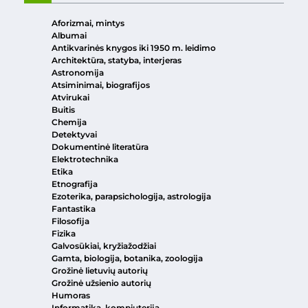
Aforizmai, mintys
Albumai
Antikvarinės knygos iki 1950 m. leidimo
Architektūra, statyba, interjeras
Astronomija
Atsiminimai, biografijos
Atvirukai
Buitis
Chemija
Detektyvai
Dokumentinė literatūra
Elektrotechnika
Etika
Etnografija
Ezoterika, parapsichologija, astrologija
Fantastika
Filosofija
Fizika
Galvosūkiai, kryžiažodžiai
Gamta, biologija, botanika, zoologija
Grožinė lietuvių autorių
Grožinė užsienio autorių
Humoras
Informatika, kompiuterija