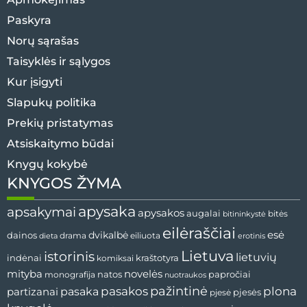
Paskyra
Norų sąrašas
Taisyklės ir sąlygos
Kur įsigyti
Slapukų politika
Prekių pristatymas
Atsiskaitymo būdai
Knygų kokybė
KNYGOS ŽYMA
apysaka
apsakymai
apysakos
augalai
bitininkystė
bitės
eilėraščiai
esė
dainos
dvikalbė
drama
dieta
eiliuota
erotinis
Lietuva
istorinis
lietuvių
indėnai
komiksai
kraštotyra
mityba
novelės
natos
papročiai
monografija
nuotraukos
pažintinė
pasaka
pasakos
plona
partizanai
pjesės
pjesė