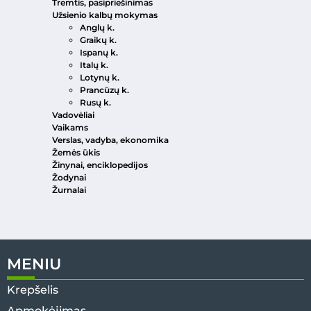
Tremtis, pasipriešinimas
Užsienio kalbų mokymas
Anglų k.
Graikų k.
Ispanų k.
Italų k.
Lotynų k.
Prancūzų k.
Rusų k.
Vadovėliai
Vaikams
Verslas, vadyba, ekonomika
Žemės ūkis
Žinynai, enciklopedijos
Žodynai
Žurnalai
MENIU
Krepšelis
Apmokėjimas