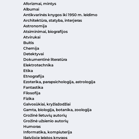
Aforizmai, mintys
Albumai
Antikvarinės knygos iki 1950 m. leidimo
Architektūra, statyba, interjeras
Astronomija
Atsiminimai, biografijos
Atvirukai
Buitis
Chemija
Detektyvai
Dokumentinė literatūra
Elektrotechnika
Etika
Etnografija
Ezoterika, parapsichologija, astrologija
Fantastika
Filosofija
Fizika
Galvosūkiai, kryžiažodžiai
Gamta, biologija, botanika, zoologija
Grožinė lietuvių autorių
Grožinė užsienio autorių
Humoras
Informatika, kompiuterija
Išeivijoje leistos knygos