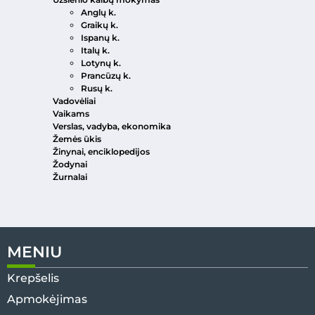
Anglų k.
Graikų k.
Ispanų k.
Italų k.
Lotynų k.
Prancūzų k.
Rusų k.
Vadovėliai
Vaikams
Verslas, vadyba, ekonomika
Žemės ūkis
Žinynai, enciklopedijos
Žodynai
Žurnalai
MENIU
Krepšelis
Apmokėjimas