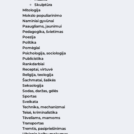
Skulptūra
Mitologija
Mokslo populiarinimo
Naminiai gyvūnai
Paaugliams, jaunimui
Pedagogika, švietimas
Poezija
Politika
Pomėgiai
Psichologija, sociologija
Publicistika
Rankdarbiai
Receptai, virtuvė
Religija, teologija
Šachmatai, šaškės
Seksologija
Sodas, daržas, gėlės
Sportas
Sveikata
Technika, mechanizmai
Teisė, kriminalistika
Tėveliams, mamoms
Transportas
Tremtis, pasipriešinimas
Užsienio kalbų mokymas