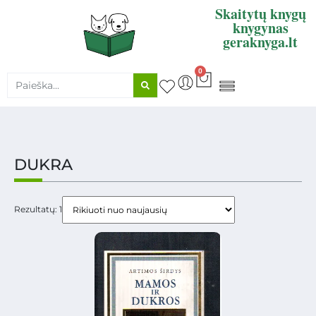
Skaitytų knygų
knygynas
geraknyga.lt
0
KNYGŲ SUPIRKIMAS
DUKRA
Rezultatų: 1