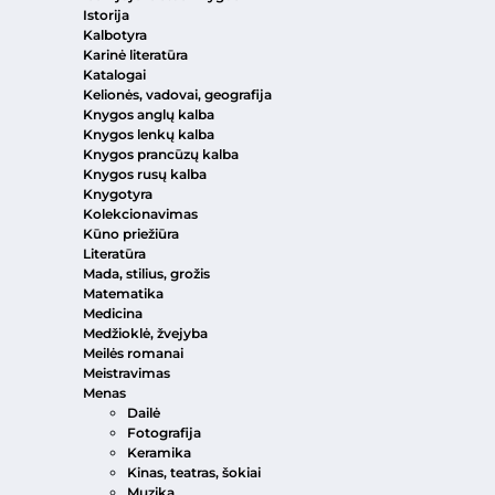
Istorija
Kalbotyra
Karinė literatūra
Katalogai
Kelionės, vadovai, geografija
Knygos anglų kalba
Knygos lenkų kalba
Knygos prancūzų kalba
Knygos rusų kalba
Knygotyra
Kolekcionavimas
Kūno priežiūra
Literatūra
Mada, stilius, grožis
Matematika
Medicina
Medžioklė, žvejyba
Meilės romanai
Meistravimas
Menas
Dailė
Fotografija
Keramika
Kinas, teatras, šokiai
Muzika