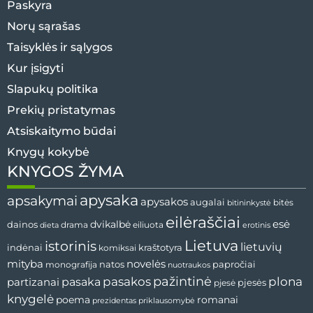
Paskyra
Norų sąrašas
Taisyklės ir sąlygos
Kur įsigyti
Slapukų politika
Prekių pristatymas
Atsiskaitymo būdai
Knygų kokybė
KNYGOS ŽYMA
apysaka
apsakymai
apysakos
augalai
bitininkystė
bitės
eilėraščiai
esė
dainos
dvikalbė
drama
dieta
eiliuota
erotinis
Lietuva
istorinis
lietuvių
indėnai
komiksai
kraštotyra
mityba
novelės
natos
papročiai
monografija
nuotraukos
pažintinė
pasaka
pasakos
plona
partizanai
pjesės
pjesė
knygelė
poema
romanai
prezidentas
priklausomybė