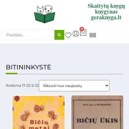
Skaitytų knygų
knygynas
geraknyga.lt
0
KNYGŲ SUPIRKIMAS
BITININKYSTĖ
Rodoma 17–22 iš 22