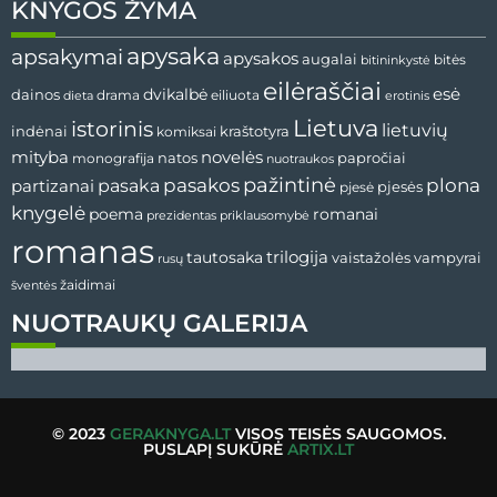
KNYGOS ŽYMA
apysaka
apsakymai
apysakos
augalai
bitininkystė
bitės
eilėraščiai
esė
dainos
dvikalbė
drama
dieta
eiliuota
erotinis
Lietuva
istorinis
lietuvių
indėnai
komiksai
kraštotyra
mityba
novelės
natos
papročiai
monografija
nuotraukos
pažintinė
pasaka
pasakos
plona
partizanai
pjesės
pjesė
knygelė
poema
romanai
prezidentas
priklausomybė
romanas
tautosaka
trilogija
vaistažolės
vampyrai
rusų
žaidimai
šventės
NUOTRAUKŲ GALERIJA
© 2023
GERAKNYGA.LT
VISOS TEISĖS SAUGOMOS.
PUSLAPĮ SUKŪRĖ
ARTIX.LT