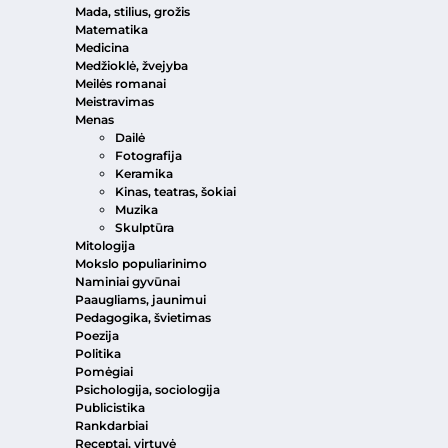
Mada, stilius, grožis
Matematika
Medicina
Medžioklė, žvejyba
Meilės romanai
Meistravimas
Menas
Dailė
Fotografija
Keramika
Kinas, teatras, šokiai
Muzika
Skulptūra
Mitologija
Mokslo populiarinimo
Naminiai gyvūnai
Paaugliams, jaunimui
Pedagogika, švietimas
Poezija
Politika
Pomėgiai
Psichologija, sociologija
Publicistika
Rankdarbiai
Receptai, virtuvė