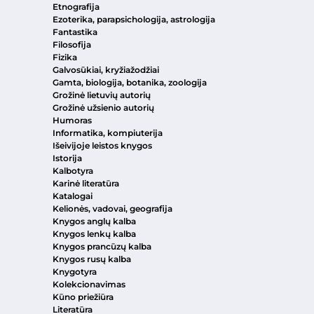
Etnografija
Ezoterika, parapsichologija, astrologija
Fantastika
Filosofija
Fizika
Galvosūkiai, kryžiažodžiai
Gamta, biologija, botanika, zoologija
Grožinė lietuvių autorių
Grožinė užsienio autorių
Humoras
Informatika, kompiuterija
Išeivijoje leistos knygos
Istorija
Kalbotyra
Karinė literatūra
Katalogai
Kelionės, vadovai, geografija
Knygos anglų kalba
Knygos lenkų kalba
Knygos prancūzų kalba
Knygos rusų kalba
Knygotyra
Kolekcionavimas
Kūno priežiūra
Literatūra