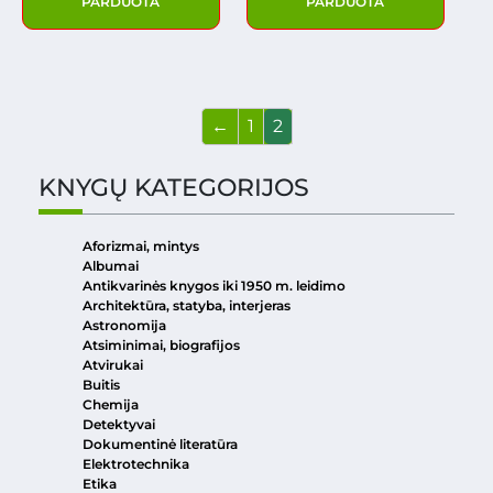
PARDUOTA
PARDUOTA
←
1
2
KNYGŲ KATEGORIJOS
Aforizmai, mintys
Albumai
Antikvarinės knygos iki 1950 m. leidimo
Architektūra, statyba, interjeras
Astronomija
Atsiminimai, biografijos
Atvirukai
Buitis
Chemija
Detektyvai
Dokumentinė literatūra
Elektrotechnika
Etika