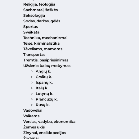
Religija, teologija
Šachmatai, šaškės
Seksologija
Sodas, daržas, gėlės
Sportas
Sveikata
Technika, mechanizmai
Teisė, kriminalistika
Tėveliams, mamoms
Transportas
Tremtis, pasipriešinimas
Užsienio kalbų mokymas
Anglų k.
Graikų k.
Ispanų k.
Italų k.
Lotynų k.
Prancūzų k.
Rusų k.
Vadovėliai
Vaikams
Verslas, vadyba, ekonomika
Žemės ūkis
Žinynai, enciklopedijos
Žodynai