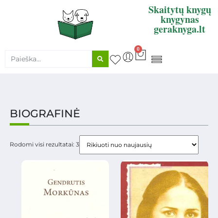
Skaitytų knygų
knygynas
geraknyga.lt
0
KNYGŲ SUPIRKIMAS
BIOGRAFINĖ
Rodomi visi rezultatai: 3