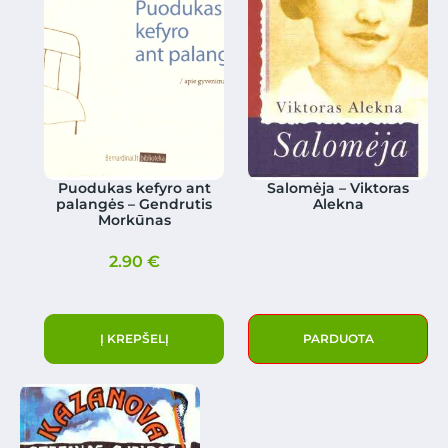
Puodukas kefyro ant
Salomėja – Viktoras
palangės – Gendrutis
Alekna
Morkūnas
2.90
€
Į KREPŠELĮ
PARDUOTA