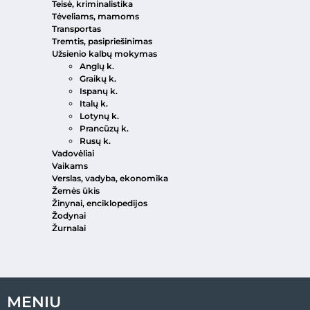
Teisė, kriminalistika
Tėveliams, mamoms
Transportas
Tremtis, pasipriešinimas
Užsienio kalbų mokymas
Anglų k.
Graikų k.
Ispanų k.
Italų k.
Lotynų k.
Prancūzų k.
Rusų k.
Vadovėliai
Vaikams
Verslas, vadyba, ekonomika
Žemės ūkis
Žinynai, enciklopedijos
Žodynai
Žurnalai
MENIU