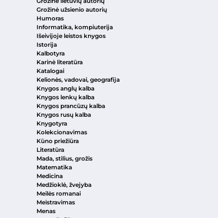
Grožinė lietuvių autorių
Grožinė užsienio autorių
Humoras
Informatika, kompiuterija
Išeivijoje leistos knygos
Istorija
Kalbotyra
Karinė literatūra
Katalogai
Kelionės, vadovai, geografija
Knygos anglų kalba
Knygos lenkų kalba
Knygos prancūzų kalba
Knygos rusų kalba
Knygotyra
Kolekcionavimas
Kūno priežiūra
Literatūra
Mada, stilius, grožis
Matematika
Medicina
Medžioklė, žvejyba
Meilės romanai
Meistravimas
Menas