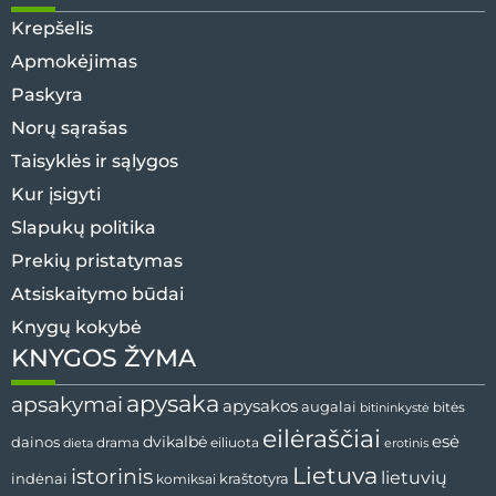
Krepšelis
Apmokėjimas
Paskyra
Norų sąrašas
Taisyklės ir sąlygos
Kur įsigyti
Slapukų politika
Prekių pristatymas
Atsiskaitymo būdai
Knygų kokybė
KNYGOS ŽYMA
apysaka
apsakymai
apysakos
augalai
bitininkystė
bitės
eilėraščiai
esė
dainos
dvikalbė
drama
dieta
eiliuota
erotinis
Lietuva
istorinis
lietuvių
indėnai
komiksai
kraštotyra