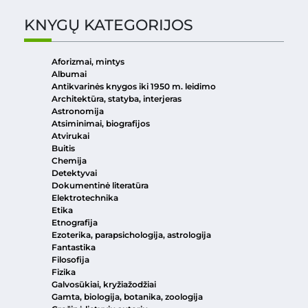
KNYGŲ KATEGORIJOS
Aforizmai, mintys
Albumai
Antikvarinės knygos iki 1950 m. leidimo
Architektūra, statyba, interjeras
Astronomija
Atsiminimai, biografijos
Atvirukai
Buitis
Chemija
Detektyvai
Dokumentinė literatūra
Elektrotechnika
Etika
Etnografija
Ezoterika, parapsichologija, astrologija
Fantastika
Filosofija
Fizika
Galvosūkiai, kryžiažodžiai
Gamta, biologija, botanika, zoologija