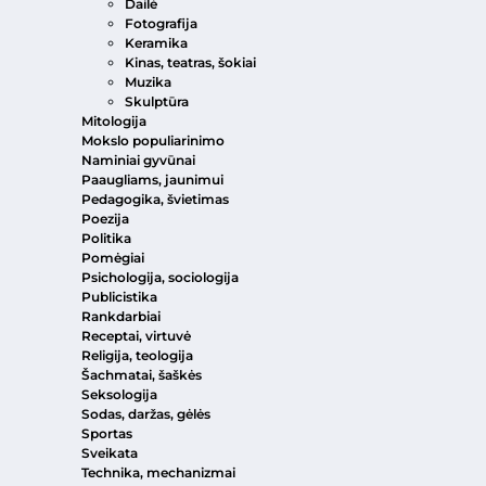
Dailė
Fotografija
Keramika
Kinas, teatras, šokiai
Muzika
Skulptūra
Mitologija
Mokslo populiarinimo
Naminiai gyvūnai
Paaugliams, jaunimui
Pedagogika, švietimas
Poezija
Politika
Pomėgiai
Psichologija, sociologija
Publicistika
Rankdarbiai
Receptai, virtuvė
Religija, teologija
Šachmatai, šaškės
Seksologija
Sodas, daržas, gėlės
Sportas
Sveikata
Technika, mechanizmai