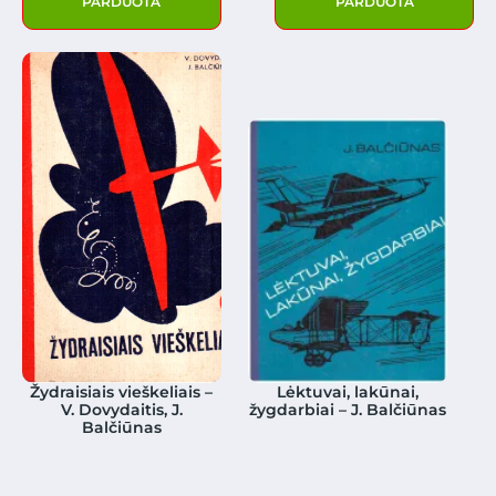
PARDUOTA
PARDUOTA
Žydraisiais vieškeliais –
Lėktuvai, lakūnai,
V. Dovydaitis, J.
žygdarbiai – J. Balčiūnas
Balčiūnas