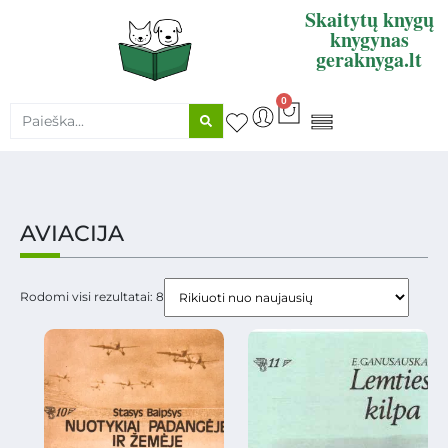
Skaitytų knygų
knygynas
geraknyga.lt
0
KNYGŲ SUPIRKIMAS
AVIACIJA
Rodomi visi rezultatai: 8