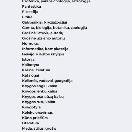
Ezoterika, parapsichologija, astrologija
Fantastika
Filosofija
Fizika
Galvosūkiai, kryžiažodžiai
Gamta, biologija, botanika, zoologija
Grožinė lietuvių autorių
Grožinė užsienio autorių
Humoras
Informatika, kompiuterija
Išeivijoje leistos knygos
Istorija
Kalbotyra
Karinė literatūra
Katalogai
Kelionės, vadovai, geografija
Knygos anglų kalba
Knygos lenkų kalba
Knygos prancūzų kalba
Knygos rusų kalba
Knygotyra
Kolekcionavimas
Kūno priežiūra
Literatūra
Mada, stilius, grožis