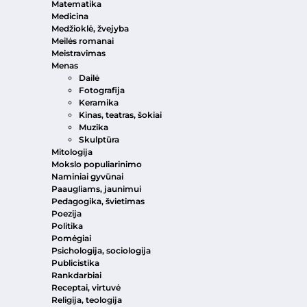
Matematika
Medicina
Medžioklė, žvejyba
Meilės romanai
Meistravimas
Menas
Dailė
Fotografija
Keramika
Kinas, teatras, šokiai
Muzika
Skulptūra
Mitologija
Mokslo populiarinimo
Naminiai gyvūnai
Paaugliams, jaunimui
Pedagogika, švietimas
Poezija
Politika
Pomėgiai
Psichologija, sociologija
Publicistika
Rankdarbiai
Receptai, virtuvė
Religija, teologija