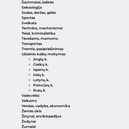
Šachmatai, šaškės
Seksologija
Sodas, daržas, gėlės
Sportas
Sveikata
Technika, mechanizmai
Teisė, kriminalistika
Tėveliams, mamoms
Transportas
Tremtis, pasipriešinimas
Užsienio kalbų mokymas
Anglų k.
Graikų k.
Ispanų k.
Italų k.
Lotynų k.
Prancūzų k.
Rusų k.
Vadovėliai
Vaikams
Verslas, vadyba, ekonomika
Žemės ūkis
Žinynai, enciklopedijos
Žodynai
Žurnalai