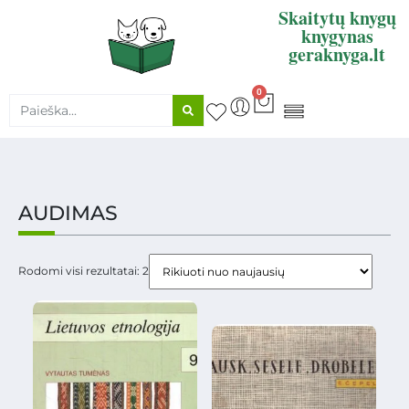
Skaitytų knygų
knygynas
geraknyga.lt
0
KNYGŲ SUPIRKIMAS
AUDIMAS
Rodomi visi rezultatai: 2