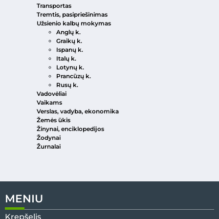
Transportas
Tremtis, pasipriešinimas
Užsienio kalbų mokymas
Anglų k.
Graikų k.
Ispanų k.
Italų k.
Lotynų k.
Prancūzų k.
Rusų k.
Vadovėliai
Vaikams
Verslas, vadyba, ekonomika
Žemės ūkis
Žinynai, enciklopedijos
Žodynai
Žurnalai
MENIU
Krepšelis