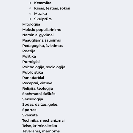
Keramika
Kinas, teatras, šokiai
Muzika
Skulptūra
Mitologija
Mokslo populiarinimo
Naminiai gyvūnai
Paaugliams, jaunimui
Pedagogika, švietimas
Poezija
Politika
Pomėgiai
Psichologija, sociologija
Publicistika
Rankdarbiai
Receptai, virtuvė
Religija, teologija
Šachmatai, šaškės
Seksologija
Sodas, daržas, gėlės
Sportas
Sveikata
Technika, mechanizmai
Teisė, kriminalistika
Tėveliams, mamoms