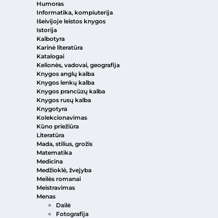
Humoras
Informatika, kompiuterija
Išeivijoje leistos knygos
Istorija
Kalbotyra
Karinė literatūra
Katalogai
Kelionės, vadovai, geografija
Knygos anglų kalba
Knygos lenkų kalba
Knygos prancūzų kalba
Knygos rusų kalba
Knygotyra
Kolekcionavimas
Kūno priežiūra
Literatūra
Mada, stilius, grožis
Matematika
Medicina
Medžioklė, žvejyba
Meilės romanai
Meistravimas
Menas
Dailė
Fotografija