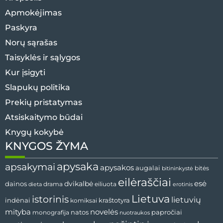
Apmokėjimas
Paskyra
Norų sąrašas
Taisyklės ir sąlygos
Kur įsigyti
Slapukų politika
Prekių pristatymas
Atsiskaitymo būdai
Knygų kokybė
KNYGOS ŽYMA
apysaka
apsakymai
apysakos
augalai
bitininkystė
bitės
eilėraščiai
esė
dainos
dvikalbė
drama
dieta
eiliuota
erotinis
Lietuva
istorinis
lietuvių
indėnai
komiksai
kraštotyra
mityba
novelės
natos
papročiai
monografija
nuotraukos