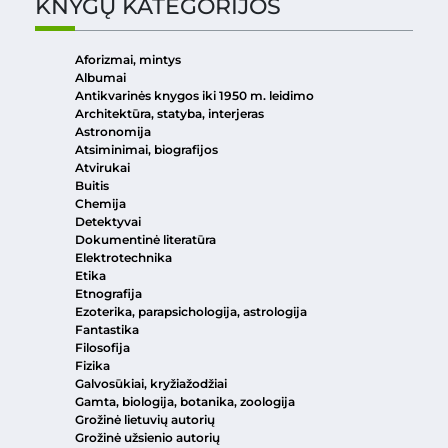
KNYGŲ KATEGORIJOS
Aforizmai, mintys
Albumai
Antikvarinės knygos iki 1950 m. leidimo
Architektūra, statyba, interjeras
Astronomija
Atsiminimai, biografijos
Atvirukai
Buitis
Chemija
Detektyvai
Dokumentinė literatūra
Elektrotechnika
Etika
Etnografija
Ezoterika, parapsichologija, astrologija
Fantastika
Filosofija
Fizika
Galvosūkiai, kryžiažodžiai
Gamta, biologija, botanika, zoologija
Grožinė lietuvių autorių
Grožinė užsienio autorių