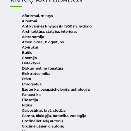
KNYGŲ KATEGORIJOS
Aforizmai, mintys
Albumai
Antikvarinės knygos iki 1950 m. leidimo
Architektūra, statyba, interjeras
Astronomija
Atsiminimai, biografijos
Atvirukai
Buitis
Chemija
Detektyvai
Dokumentinė literatūra
Elektrotechnika
Etika
Etnografija
Ezoterika, parapsichologija, astrologija
Fantastika
Filosofija
Fizika
Galvosūkiai, kryžiažodžiai
Gamta, biologija, botanika, zoologija
Grožinė lietuvių autorių
Grožinė užsienio autorių