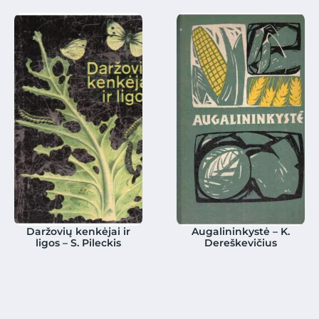
Daržovių kenkėjai ir
Augalininkystė – K.
ligos – S. Pileckis
Dereškevičius