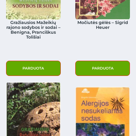
Gražiausios Mažeikių
Močiutės gėlės – Sigrid
rajono sodybos ir sodai –
Heuer
Benigna, Pranciškus
Tolišiai
PARDUOTA
PARDUOTA