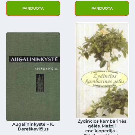
PARDUOTA
PARDUOTA
Žydinčios kambarinės
Augalininkystė – K.
gėlės. Mažoji
Dereškevičius
enciklopedija –