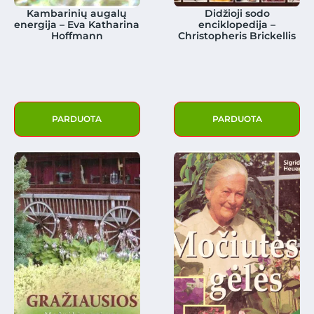
Kambarinių augalų
Didžioji sodo
energija – Eva Katharina
enciklopedija –
Hoffmann
Christopheris Brickellis
PARDUOTA
PARDUOTA