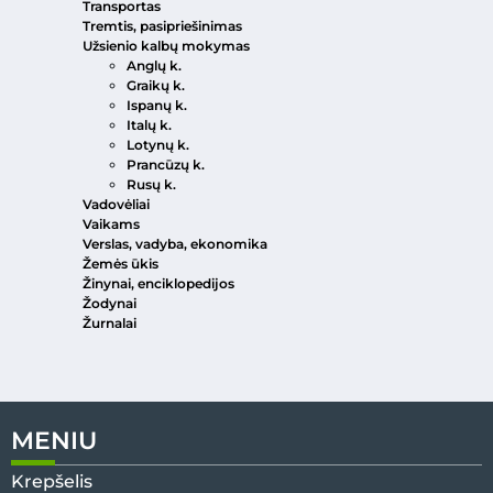
Transportas
Tremtis, pasipriešinimas
Užsienio kalbų mokymas
Anglų k.
Graikų k.
Ispanų k.
Italų k.
Lotynų k.
Prancūzų k.
Rusų k.
Vadovėliai
Vaikams
Verslas, vadyba, ekonomika
Žemės ūkis
Žinynai, enciklopedijos
Žodynai
Žurnalai
MENIU
Krepšelis