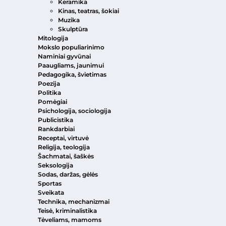
Keramika
Kinas, teatras, šokiai
Muzika
Skulptūra
Mitologija
Mokslo populiarinimo
Naminiai gyvūnai
Paaugliams, jaunimui
Pedagogika, švietimas
Poezija
Politika
Pomėgiai
Psichologija, sociologija
Publicistika
Rankdarbiai
Receptai, virtuvė
Religija, teologija
Šachmatai, šaškės
Seksologija
Sodas, daržas, gėlės
Sportas
Sveikata
Technika, mechanizmai
Teisė, kriminalistika
Tėveliams, mamoms