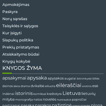
Apmokėjimas
Paskyra
Norų sąrašas
Taisyklės ir sąlygos
Kur įsigyti
Slapukų politika
Prekių pristatymas
Atsiskaitymo būdai
Knygų kokybė
KNYGOS ŽYMA
apysaka
apsakymai
apysakos
augalai
bitininkystė
bitės
eilėraščiai
esė
dainos
dvikalbė
drama
dieta
eiliuota
erotinis
Lietuva
istorinis
lietuvių
indėnai
komiksai
kraštotyra
mityba
novelės
natos
papročiai
monografija
nuotraukos
pažintinė
pasaka
pasakos
plona
partizanai
pjesės
pjesė