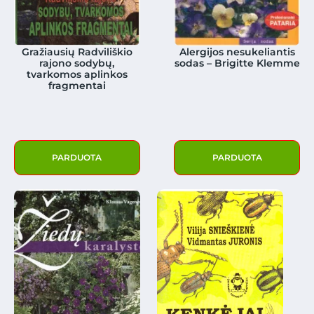
Gražiausių Radviliškio
Alergijos nesukeliantis
rajono sodybų,
sodas – Brigitte Klemme
tvarkomos aplinkos
fragmentai
PARDUOTA
PARDUOTA