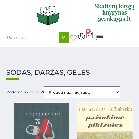
Skaitytų knygų
knygynas
geraknyga.lt
0
KNYGŲ SUPIRKIMAS
SODAS, DARŽAS, GĖLĖS
Rodoma 65–80 iš 121