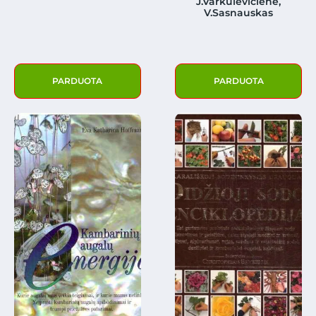
J.Varkulevičienė,
V.Sasnauskas
PARDUOTA
PARDUOTA