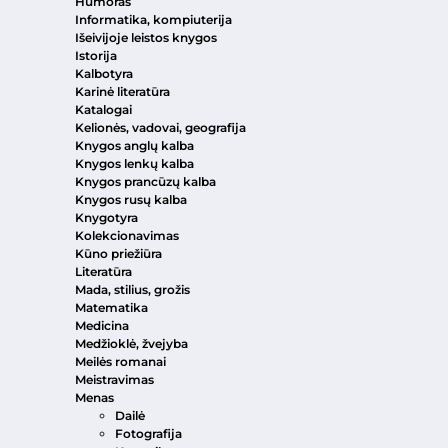
Humoras
Informatika, kompiuterija
Išeivijoje leistos knygos
Istorija
Kalbotyra
Karinė literatūra
Katalogai
Kelionės, vadovai, geografija
Knygos anglų kalba
Knygos lenkų kalba
Knygos prancūzų kalba
Knygos rusų kalba
Knygotyra
Kolekcionavimas
Kūno priežiūra
Literatūra
Mada, stilius, grožis
Matematika
Medicina
Medžioklė, žvejyba
Meilės romanai
Meistravimas
Menas
Dailė
Fotografija