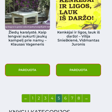
Žiedų karalystė. Kaip
Kenkėjai ir ligos, lauk iš
lengvai sukurti jaukų
daržo! – Vilija
kampelį prie namų –
Snieškienė, Vidmantas
Klausas Vageneris
Juronis
PARDUOTA
PARDUOTA
←
1
2
3
4
5
6
7
8
→