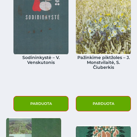
Sodininkystė – V.
Pažinkime piktžoles – J.
Venskutonis
Monstvilaitė, S.
Čiuberkis
PARDUOTA
PARDUOTA