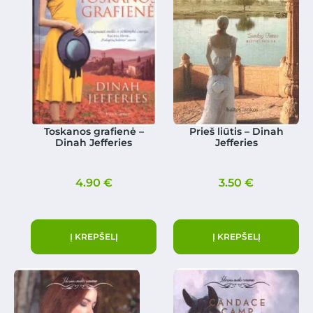
Toskanos grafienė –
Prieš liūtis – Dinah
Dinah Jefferies
Jefferies
4.90
€
3.50
€
Į KREPŠELĮ
Į KREPŠELĮ