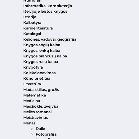
Humoras
Informatika, kompiuterija
Išeivijoje leistos knygos
Istorija
Kalbotyra
Karinė literatūra
Katalogai
Kelionės, vadovai, geografija
Knygos anglų kalba
Knygos lenkų kalba
Knygos prancūzų kalba
Knygos rusų kalba
Knygotyra
Kolekcionavimas
Kūno priežiūra
Literatūra
Mada, stilius, grožis
Matematika
Medicina
Medžioklė, žvejyba
Meilės romanai
Meistravimas
Menas
Dailė
Fotografija