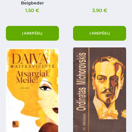
Beigbeder
1.50
€
3.90
€
Į KREPŠELĮ
Į KREPŠELĮ