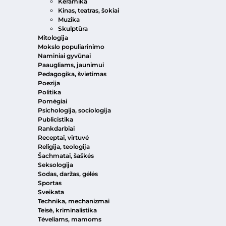
Keramika
Kinas, teatras, šokiai
Muzika
Skulptūra
Mitologija
Mokslo populiarinimo
Naminiai gyvūnai
Paaugliams, jaunimui
Pedagogika, švietimas
Poezija
Politika
Pomėgiai
Psichologija, sociologija
Publicistika
Rankdarbiai
Receptai, virtuvė
Religija, teologija
Šachmatai, šaškės
Seksologija
Sodas, daržas, gėlės
Sportas
Sveikata
Technika, mechanizmai
Teisė, kriminalistika
Tėveliams, mamoms