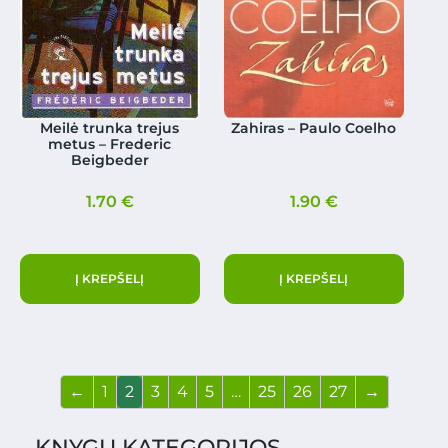
Meilė trunka trejus
Zahiras – Paulo Coelho
metus – Frederic
Beigbeder
1.70
€
1.90
€
Į KREPŠELĮ
Į KREPŠELĮ
←
1
2
3
4
5
…
25
26
27
→
KNYGŲ KATEGORIJOS