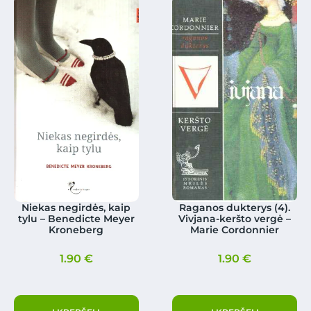
Niekas negirdės, kaip
Raganos dukterys (4).
tylu – Benedicte Meyer
Vivjana-keršto vergė –
Kroneberg
Marie Cordonnier
1.90
€
1.90
€