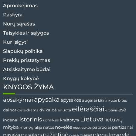
Apmokėjimas
Paskyra
Norų sąrašas
Taisyklės ir sąlygos
Kur įsigyti
Slapukų politika
Prekių pristatymas
Atsiskaitymo būdai
Knygų kokybė
KNYGOS ŽYMA
apysaka
apsakymai
apysakos
augalai
bitės
bitininkystė
eilėraščiai
esė
dvikalbė
dainos
drama
dieta
eiliuota
erotinis
Lietuva
istorinis
lietuvių
indėnai
komiksai
kraštotyra
mityba
novelės
partizanai
natos
papročiai
monografija
nuotraukos
pažintinė
pasaka
pasakos
plona knygelė
pjesės
pjesė