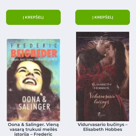
Į KREPŠELĮ
Į KREPŠELĮ
Oona & Salinger. Vieną
Vidurvasario bučinys –
vasarą trukusi meilės
Elisabeth Hobbes
istorija – Frederic