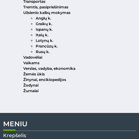
Transportas
Tremtis, pasipriešinimas
Užsienio kalbų mokymas
Anglų k.
Graikų k.
Ispanų k.
Italų k.
Lotynų k.
Prancūzų k.
Rusų k.
Vadovėliai
Vaikams
Verslas, vadyba, ekonomika
Žemės ūkis
Žinynai, enciklopedijos
Žodynai
Žurnalai
MENIU
Krepšelis