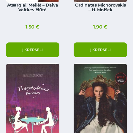
Atsargiai. Meilė! – Daiva
Ordinatas Michorovskis
Vaitkevičiūtė
– H. Mnišek
1.50
€
1.90
€
Į KREPŠELĮ
Į KREPŠELĮ