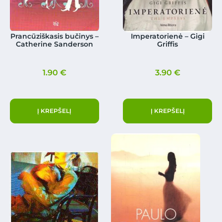
Prancūziškasis bučinys –
Imperatorienė – Gigi
Catherine Sanderson
Griffis
1.90
€
3.90
€
Į KREPŠELĮ
Į KREPŠELĮ