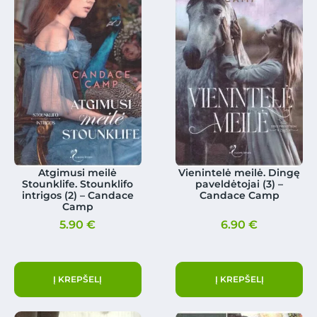
Atgimusi meilė
Vienintelė meilė. Dingę
Stounklife. Stounklifo
paveldėtojai (3) –
intrigos (2) – Candace
Candace Camp
Camp
5.90
€
6.90
€
Į KREPŠELĮ
Į KREPŠELĮ