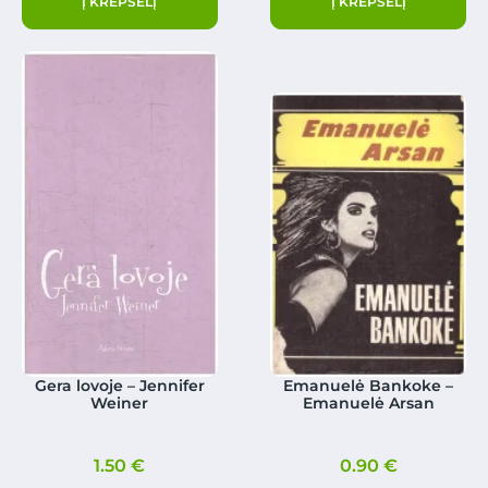
Į KREPŠELĮ
Į KREPŠELĮ
Gera lovoje – Jennifer
Emanuelė Bankoke –
Weiner
Emanuelė Arsan
1.50
€
0.90
€